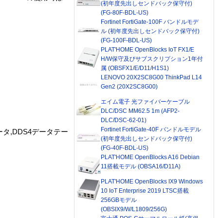
(初年度先出しセンドバック保守付)
(FG-80F-BDL-US)
Fortinet FortiGate-100F バンドルモデ
ル (初年度先出しセンドバック保守付)
(FG-100F-BDL-US)
PLAT'HOME OpenBlocks IoT FX1/E
H/W保守及びサブスクリプション1年付
属 (OBSFX1/E/D11/H1S1)
LENOVO 20X2SC8G00 ThinkPad L14
Gen2 (20X2SC8G00)
エイム電子 光ファイバーケーブル
DLC/DSC MM62.5 1m (AFP2-
DLC/DSC-62-01)
Fortinet FortiGate-40F バンドルモデル
ータ,DDS4データテー
(初年度先出しセンドバック保守付)
(FG-40F-BDL-US)
PLAT'HOME OpenBlocks A16 Debian
11搭載モデル (OBSA16/D11A)
PLAT'HOME OpenBlocks IX9 Windows
10 IoT Enterprise 2019 LTSC搭載
256GBモデル
(OBSIX9/W/L1809/256G)