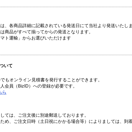
ては、各商品詳細に記載されている発送日にて当社より発送いたし
送は商品がすべて揃ってからの発送となります。
ヤマト運輸」からお選びいただけます
ついて
つでもオンライン見積書を発行することができます。
会員（BizID）への登録が必要です。
ちら
ましては、ご注文後に別途郵送しております。
のため、ご注文日時（土日祝にかかる場合等）によりましては、到