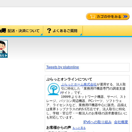
Tweets by platonline
ぷらっとオンラインについて
ぷらっとホーム株式会社
が運用する、法人取
引に特化した「業務用IT機器専門の調達支援
サイト」です。
1999年よりネットワーク機器、サーバ、スト
レージ、パソコン周辺機器、PCパーツ、ソフトウェ
ア、ライセンスなど、業務用IT機器中心に販売。品揃え
は業界トップクラスの約5.5万点です。法人取引に特化
し、学校・官公庁・一般法人のお客様の請求書後払いに
も対応しています。
IPv6への取り組み
会社概要
お客様からの声
もっと見る