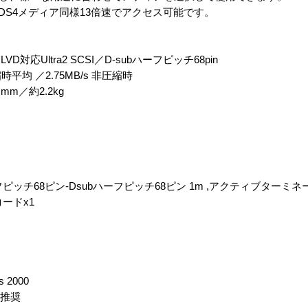
DDS4メディア同様13倍速でアクセス可能です。
Ultra2 SCSI／D-subハーフピッチ68pin
縮時平均 ／2.75MB/s 非圧縮時
 mm／約2.2kg
フピッチ68ピン-Dsubハーフピッチ68ピン 1m ,アクティブターミネ
コードx1
 2000
以上推奨