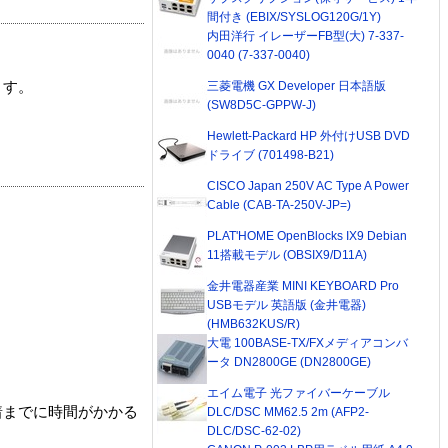
間付き (EBIX/SYSLOG120G/1Y)
内田洋行 イレーザーFB型(大) 7-337-
0040 (7-337-0040)
三菱電機 GX Developer 日本語版
ます。
(SW8D5C-GPPW-J)
Hewlett-Packard HP 外付けUSB DVD
ドライブ (701498-B21)
CISCO Japan 250V AC Type A Power
Cable (CAB-TA-250V-JP=)
PLAT'HOME OpenBlocks IX9 Debian
11搭載モデル (OBSIX9/D11A)
金井電器産業 MINI KEYBOARD Pro
USBモデル 英語版 (金井電器)
(HMB632KUS/R)
大電 100BASE-TX/FXメディアコンバ
ータ DN2800GE (DN2800GE)
エイム電子 光ファイバーケーブル
着までに時間がかかる
DLC/DSC MM62.5 2m (AFP2-
DLC/DSC-62-02)