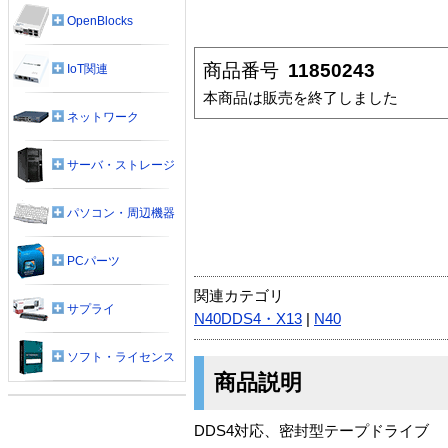
OpenBlocks
商品番号
11850243
IoT関連
本商品は販売を終了しました
ネットワーク
サーバ・ストレージ
パソコン・周辺機器
PCパーツ
関連カテゴリ
サプライ
N40DDS4・X13
|
N40
ソフト・ライセンス
商品説明
DDS4対応、密封型テープドライブ