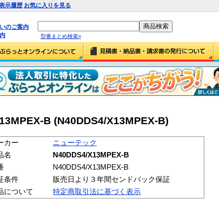
表示履歴
お気に入りを見る
払いのご案内
内
型番まとめ検索»
MPEX-B (N40DDS4/X13MPEX-B)
ーカー
ニューテック
品名
N40DDS4/X13MPEX-B
番
N40DDS4/X13MPEX-B
証条件
販売日より３年間センドバック保証
品について
特定商取引法に基づく表示