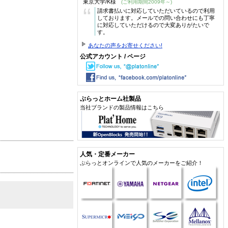
東京大学/K様
(ご利用期間2009年～)
“
請求書払いに対応していただいているので利用
しております。メールでの問い合わせにも丁寧
に対応していただけるので大変ありがたいで
す。
あなたの声をお寄せください!
公式アカウント / ページ
ぷらっとホーム社製品
当社ブランドの製品情報はこちら
人気・定番メーカー
ぷらっとオンラインで人気のメーカーをご紹介！