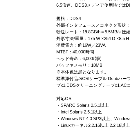
6.5倍速、DDS3メディア使用時では
規格：DDS4
外部インタフェース／コネクタ形状：LVD対応
転送レート：19.8GB/h＝5.5MB/s 圧
外形寸法/重量：175 W ×254 D ×8.5 H
消費電力：約16W／23VA
MTBF：40,000時間
ヘッド寿命：6,000時間
バッファメモリ：10MB
※本体色は黒となります。
標準添付品:SCSIケーブル Dsubハー
プx1,DDSクリーニングテープx1,AC
対応OS
・SPARC Solaris 2.5.1以上
・Intel Solaris 2.5.1以上
・Windows NT 4.0 SP3以上、Windows
・Linuxカーネル2.2.16以上 2.2.18