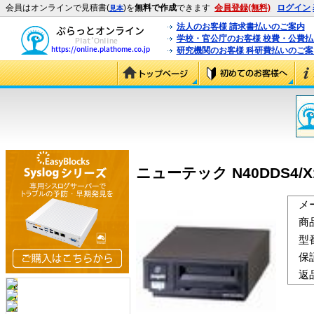
会員はオンラインで見積書(
)を
無料で作成
できます
会員登録(無料)
ログイン
見本
法人のお客様 請求書払いのご案内
学校・官公庁のお客様 校費・公費
研究機関のお客様 科研費払いのご案
ニューテック N40DDS4/X13
メ
商
型
保
返