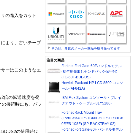
コリの進入をカット
とにより、古いテープ
その他、多数のメーカー商品を取り扱ってます
注目の商品
Fortinet FortiGate-60Fバンドルモデル
ンサーはこのようなエ
(初年度先出しセンドバック保守付)
(FG-60F-BDL-US)
Hewlett-Packard HP LCD 8500 コンソ
ール (AF642A)
ても2倍の転送速度を発
IBM Flex System コンソール・ブレイ
クアウト・ケーブル (81Y5286)
器との接続時にも、パフ
Fortinet Rack Mount Tray
(FortiGate40F/50E/60E/60F/61F/80E/8
0F/FS-108E) (SP-RACKTRAY-02)
Fortinet FortiGate-80F バンドルモデル
/DDS2の使用時は