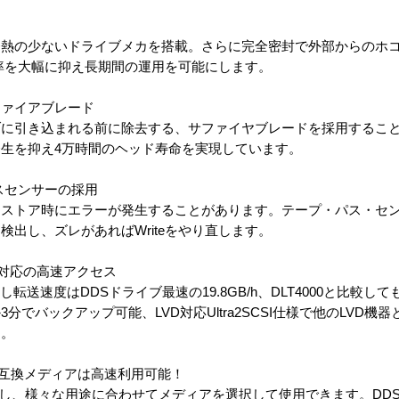
発熱の少ないドライブメカを搭載。さらに完全密封で外部からのホ
生率を大幅に抑え長期間の運用を可能にします。
ファイアブレード
ブに引き込まれる前に除去する、サファイヤブレードを採用するこ
生を抑え4万時間のヘッド寿命を実現しています。
パスセンサーの採用
リストア時にエラーが発生することがあります。テープ・パス・セ
出し、ズレがあればWriteをやり直します。
CSI対応の高速アクセス
し転送速度はDDSドライブ最速の19.8GB/h、DLT4000と比較し
分でバックアップ可能、LVD対応Ultra2SCSI仕様で他のLVD機
ん。
位互換メディアは高速利用可能！
に対応し、様々な用途に合わせてメディアを選択して使用できます。DDS1