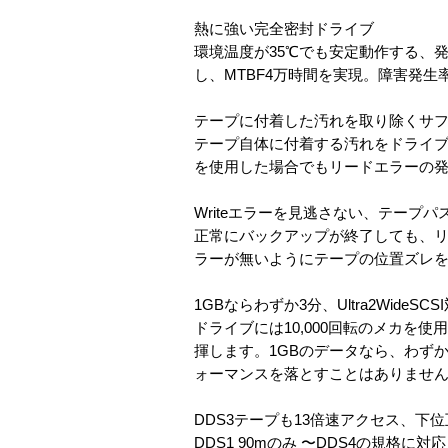
熱に強い完全密封ドライブ
環境温度が35℃でも安定動作する、
し、MTBF4万時間を実現。障害発
テープに付着した汚れを取り除くサ
テープ自体に付着する汚れをドライ
を使用した場合でもリードエラーの発
Writeエラーを見逃さない、テープ
正常にバックアップが終了しても、
ラーが無いようにテープの位置ズレを検
1GBならわずか3分、Ultra2WideS
ドライブには10,000回転のメカを使用
揮します。1GBのデータなら、わずか3
ォーマンスを落とすことはありませ
DDS3テープも13倍速アクセス、下
DDS1 90mのみ 〜DDS4の規格