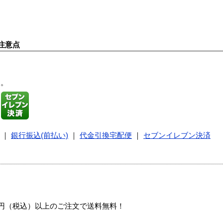
注意点
す。
｜
銀行振込(前払い)
｜
代金引換宅配便
｜
セブンイレブン決済
00円（税込）以上のご注文で送料無料！