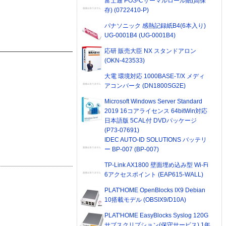
富士通 POS-Cサーマルロール紙(高保
存) (0722410-P)
パナソニック 感熱記録紙B4(6本入り)
UG-0001B4 (UG-0001B4)
応研 販売大臣 NX スタンドアロン
(OKN-423533)
大電 環境対応 1000BASE-T/X メディ
アコンバータ (DN1800SG2E)
Microsoft Windows Server Standard
2019 16コアライセンス 64bitWin対応
日本語版 5CAL付 DVDパッケージ
(P73-07691)
IDEC AUTO-ID SOLUTIONS バッテリ
ー BP-007 (BP-007)
TP-Link AX1800 壁面埋め込み型 Wi-Fi
6アクセスポイント (EAP615-WALL)
PLAT'HOME OpenBlocks IX9 Debian
10搭載モデル (OBSIX9/D10A)
PLAT'HOME EasyBlocks Syslog 120G
サブスクリプション(保守サービス) 1年