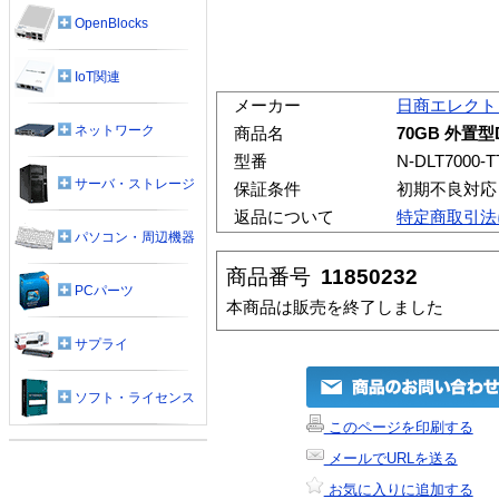
OpenBlocks
IoT関連
メーカー
日商エレクト
ネットワーク
商品名
70GB 外置
型番
N-DLT7000-T
サーバ・ストレージ
保証条件
初期不良対応
返品について
特定商取引法
パソコン・周辺機器
商品番号
11850232
PCパーツ
本商品は販売を終了しました
サプライ
ソフト・ライセンス
このページを印刷する
メールでURLを送る
お気に入りに追加する