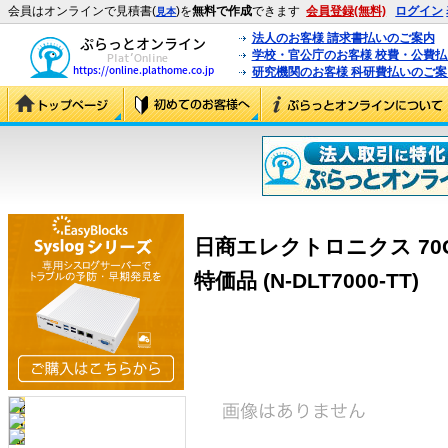
会員はオンラインで見積書(
)を
無料で作成
できます
会員登録(無料)
ログイン
見本
法人のお客様 請求書払いのご案内
学校・官公庁のお客様 校費・公費
研究機関のお客様 科研費払いのご案
日商エレクトロニクス 70
特価品 (N-DLT7000-TT)