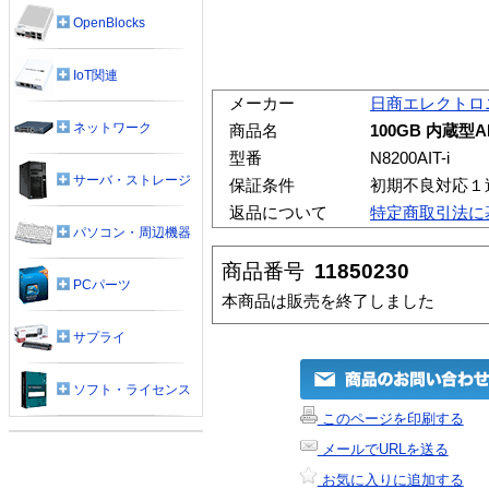
OpenBlocks
IoT関連
メーカー
日商エレクトロ
ネットワーク
商品名
100GB 内蔵型
型番
N8200AIT-i
サーバ・ストレージ
保証条件
初期不良対応１
返品について
特定商取引法に
パソコン・周辺機器
商品番号
11850230
PCパーツ
本商品は販売を終了しました
サプライ
ソフト・ライセンス
このページを印刷する
メールでURLを送る
お気に入りに追加する