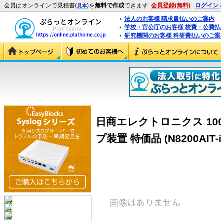
会員はオンラインで見積書(
)を
無料で作成
できます
会員登録(無料)
ログイン
見本
法人のお客様 請求書払いのご案内
学校・官公庁のお客様 校費・公費
研究機関のお客様 科研費払いのご案
日商エレクトロニクス 100
プ装置 特価品 (N8200AIT-i