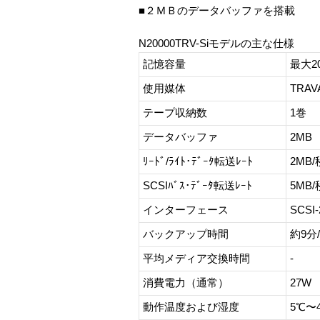
■２ＭＢのデータバッファを搭載
N20000TRV-Siモデルの主な仕様
記憶容量
最大2
使用媒体
TRAV
テープ収納数
1巻
データバッファ
2MB
ﾘｰﾄﾞ/ﾗｲﾄ･ﾃﾞｰﾀ転送ﾚｰﾄ
2MB/
SCSIﾊﾞｽ･ﾃﾞｰﾀ転送ﾚｰﾄ
5MB/
インターフェース
SCSI-
バックアップ時間
約9分
平均メディア交換時間
-
消費電力（通常）
27W
動作温度および湿度
5℃〜