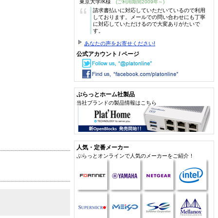
東京大学/K様
(ご利用期間2009年～)
“
請求書払いに対応していただいているので利用
しております。メールでの問い合わせにも丁寧
に対応していただけるので大変ありがたいで
す。
あなたの声をお寄せください!
公式アカウント / ページ
ぷらっとホーム社製品
当社ブランドの製品情報はこちら
人気・定番メーカー
ぷらっとオンラインで人気のメーカーをご紹介！