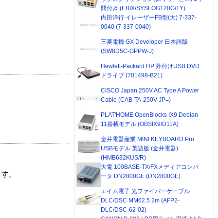
間付き (EBIX/SYSLOG120G/1Y)
内田洋行 イレーザーFB型(大) 7-337-
0040 (7-337-0040)
三菱電機 GX Developer 日本語版
(SW8D5C-GPPW-J)
Hewlett-Packard HP 外付けUSB DVD
ドライブ (701498-B21)
CISCO Japan 250V AC Type A Power
Cable (CAB-TA-250V-JP=)
PLAT'HOME OpenBlocks IX9 Debian
11搭載モデル (OBSIX9/D11A)
金井電器産業 MINI KEYBOARD Pro
USBモデル 英語版 (金井電器)
(HMB632KUS/R)
大電 100BASE-TX/FXメディアコンバ
ます。
ータ DN2800GE (DN2800GE)
エイム電子 光ファイバーケーブル
DLC/DSC MM62.5 2m (AFP2-
DLC/DSC-62-02)