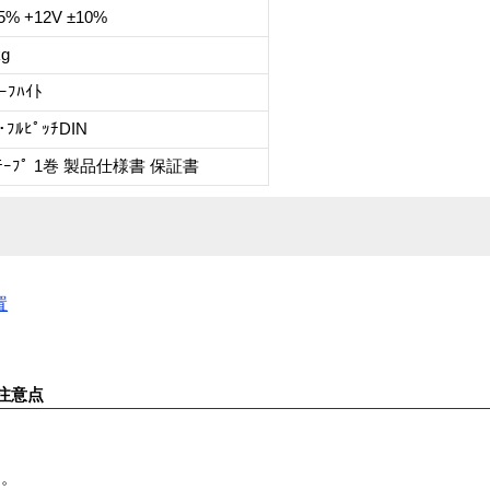
5% +12V ±10%
kg
ﾊｰﾌﾊｲﾄ
･ﾌﾙﾋﾟｯﾁDIN
0ﾃｰﾌﾟ 1巻 製品仕様書 保証書
置
注意点
す。