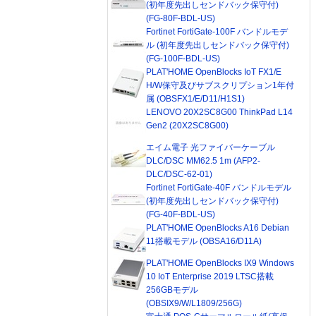
(初年度先出しセンドバック保守付)
(FG-80F-BDL-US)
Fortinet FortiGate-100F バンドルモデ
ル (初年度先出しセンドバック保守付)
(FG-100F-BDL-US)
PLAT'HOME OpenBlocks IoT FX1/E
H/W保守及びサブスクリプション1年付
属 (OBSFX1/E/D11/H1S1)
LENOVO 20X2SC8G00 ThinkPad L14
Gen2 (20X2SC8G00)
エイム電子 光ファイバーケーブル
DLC/DSC MM62.5 1m (AFP2-
DLC/DSC-62-01)
Fortinet FortiGate-40F バンドルモデル
(初年度先出しセンドバック保守付)
(FG-40F-BDL-US)
PLAT'HOME OpenBlocks A16 Debian
11搭載モデル (OBSA16/D11A)
PLAT'HOME OpenBlocks IX9 Windows
10 IoT Enterprise 2019 LTSC搭載
256GBモデル
(OBSIX9/W/L1809/256G)