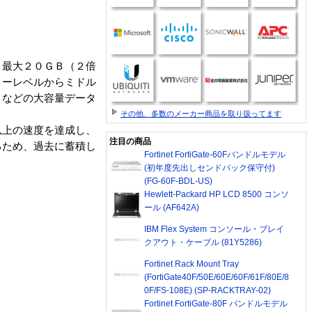
、最大２０ＧＢ（２倍
リーレベルからミドル
Ｄなどの大容量データ
その他、多数のメーカー商品を取り扱ってます
以上の速度を達成し、
注目の商品
るため、過去に蓄積し
Fortinet FortiGate-60Fバンドルモデル
(初年度先出しセンドバック保守付)
(FG-60F-BDL-US)
Hewlett-Packard HP LCD 8500 コンソ
ール (AF642A)
IBM Flex System コンソール・ブレイ
クアウト・ケーブル (81Y5286)
Fortinet Rack Mount Tray
(FortiGate40F/50E/60E/60F/61F/80E/8
0F/FS-108E) (SP-RACKTRAY-02)
Fortinet FortiGate-80F バンドルモデル