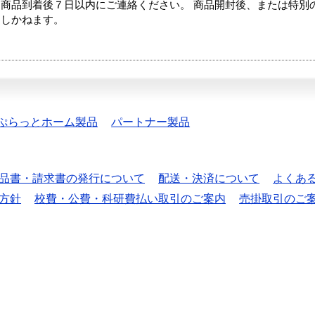
商品到着後７日以内にご連絡ください。 商品開封後、または特別
たしかねます。
ぷらっとホーム製品
パートナー製品
品書・請求書の発行について
配送・決済について
よくあ
方針
校費・公費・科研費払い取引のご案内
売掛取引のご