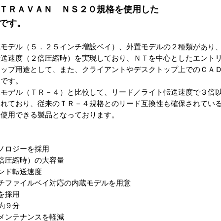
ＴＲＡＶＡＮ ＮＳ２０規格を使用した
です。
蔵モデル（５．２５インチ増設ベイ）、外置モデルの２種類があり
転送速度（２倍圧縮時）を実現しており、ＮＴを中心としたエント
アップ用途として、また、クライアントやデスクトップ上でのＣＡ
適です。
モデル（ＴＲ－４）と比較して、リード／ライト転送速度で３倍
られており、従来のＴＲ－４規格とのリード互換性も確保されてい
て使用できる製品となっております。
ノロジーを採用
倍圧縮時）の大容量
ンド転送速度
チファイルベイ対応の内蔵モデルを用意
を採用
約９分
メンテナンスを軽減