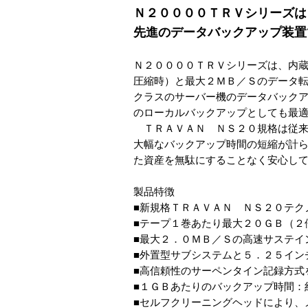
Ｎ２００００ＴＲＶシリーズは
先進のデータバックアップ装置
Ｎ２００００ＴＲＶシリーズは、内
圧縮時）と最大２ＭＢ／Ｓのデータ
クラスのサーバー機のデータバック
のローカルバックアップとしても最
ＴＲＡＶＡＮ ＮＳ２０規格は従来
大幅なバックアップ時間の短縮が計
た資産を無駄にすることなく安心し
製品特徴
■新規格ＴＲＡＶＡＮ ＮＳ２０テク
■テープ１巻あたり最大２０ＧＢ（２
■最大２．０ＭＢ／Ｓの高速サステイ
■外置型サブシステムと５．２５イン
■高信頼性のサーペンタイン記録方式
■１ＧＢあたりのバックアップ時間：
■セルフクリーニングヘッドにより、