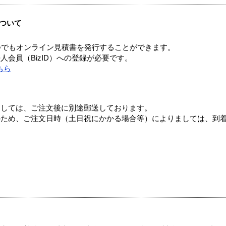
ついて
つでもオンライン見積書を発行することができます。
会員（BizID）への登録が必要です。
ちら
ましては、ご注文後に別途郵送しております。
のため、ご注文日時（土日祝にかかる場合等）によりましては、到