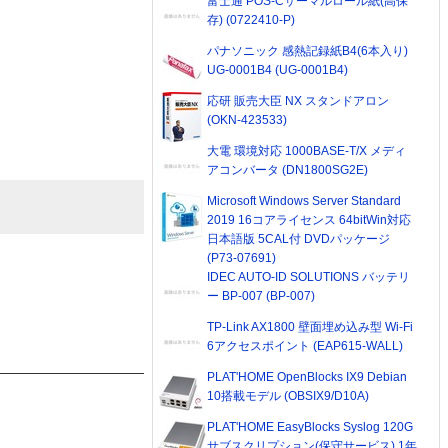
富士通 POS-Cサーマルロール紙(高保
存) (0722410-P)
パナソニック 感熱記録紙B4(6本入り)
UG-0001B4 (UG-0001B4)
応研 販売大臣 NX スタンドアロン
(OKN-423533)
大電 環境対応 1000BASE-T/X メディ
アコンバータ (DN1800SG2E)
Microsoft Windows Server Standard
2019 16コアライセンス 64bitWin対応
日本語版 5CAL付 DVDパッケージ
(P73-07691)
IDEC AUTO-ID SOLUTIONS バッテリ
ー BP-007 (BP-007)
TP-Link AX1800 壁面埋め込み型 Wi-Fi
6アクセスポイント (EAP615-WALL)
PLAT'HOME OpenBlocks IX9 Debian
10搭載モデル (OBSIX9/D10A)
PLAT'HOME EasyBlocks Syslog 120G
サブスクリプション(保守サービス) 1年