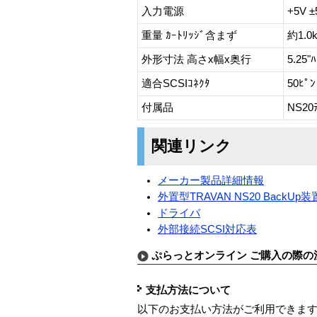
入力電源
+5V ±
重量 ｶｰﾄﾘｯｼﾞ含まず
約1.0
外形寸法 高さx幅x奥行
5.25"
適合SCSIｺﾈｸﾀ
50ﾋﾟﾝ
付属品
NS2
関連リンク
メーカー製品詳細情報
外置型TRAVAN NS20 BackUp装
ドライバ
外部接続SCSI対応表
ぷらっとオンライン ご購入の際の
支払方法について
以下のお支払い方法がご利用できま