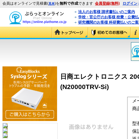
会員はオンラインで見積書(
)を
無料で作成
できます
会員登録(無料)
ログイン
見本
法人のお客様 請求書払いのご案内
学校・官公庁のお客様 校費・公費
研究機関のお客様 科研費払いのご案
日商エレクトロニクス 20GB 
(N20000TRV-Si)
メ
商
型
保
返