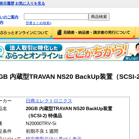
表示履歴
お気に入りを見る
払いのご案内
内
型番まとめ検索»
内蔵型TRAVAN NS20 BackUp装置（SCSI-
ーカー
日商エレクトロニクス
品名
20GB 内蔵型TRAVAN NS20 BackUp装置
（SCSI-2) 特価品
番
N20000TRV-Si
証条件
初期不良１週間
品について
特定商取引法に基づく表示