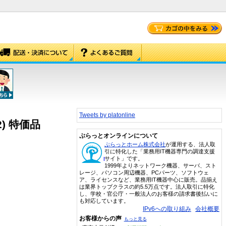
Tweets by platonline
2) 特価品
ぷらっとオンラインについて
ぷらっとホーム株式会社
が運用する、法人取
引に特化した「業務用IT機器専門の調達支援
サイト」です。
1999年よりネットワーク機器、サーバ、スト
レージ、パソコン周辺機器、PCパーツ、ソフトウェ
ア、ライセンスなど、業務用IT機器中心に販売。品揃え
は業界トップクラスの約5.5万点です。法人取引に特化
し、学校・官公庁・一般法人のお客様の請求書後払いに
も対応しています。
IPv6への取り組み
会社概要
お客様からの声
もっと見る