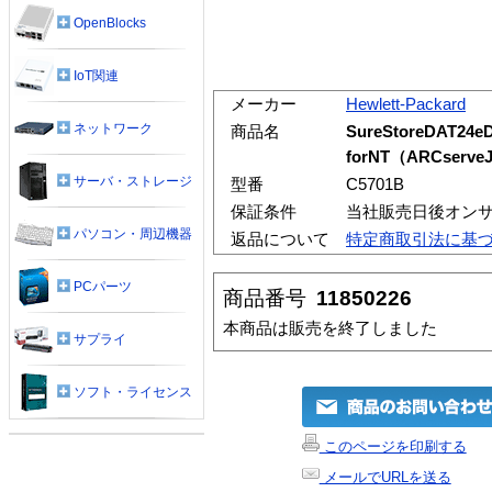
OpenBlocks
IoT関連
メーカー
Hewlett-Packard
ネットワーク
商品名
SureStoreDAT24e
forNT（ARCserve
サーバ・ストレージ
型番
C5701B
保証条件
当社販売日後オン
パソコン・周辺機器
返品について
特定商取引法に基
PCパーツ
商品番号
11850226
本商品は販売を終了しました
サプライ
ソフト・ライセンス
このページを印刷する
メールでURLを送る