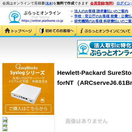
会員はオンラインで見積書(
)を
無料で作成
できます
会員登録(無料)
ログイン
見本
法人のお客様 請求書払いのご案内
学校・官公庁のお客様 校費・公費
研究機関のお客様 科研費払いのご案
Hewlett-Packard SureS
forNT（ARCserveJ6.61B