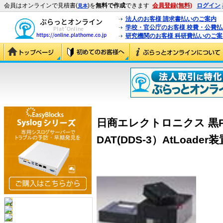
会員はオンラインで見積書(
)を
無料で作成
できます
会員登録(無料)
ログイン
見本
法人のお客様 請求書払いのご案内
学校・官公庁のお客様 校費・公費
研究機関のお客様 科研費払いのご案
日商エレクトロニクス 黒Pnl
DAT(DDS-3）AtLoader装置