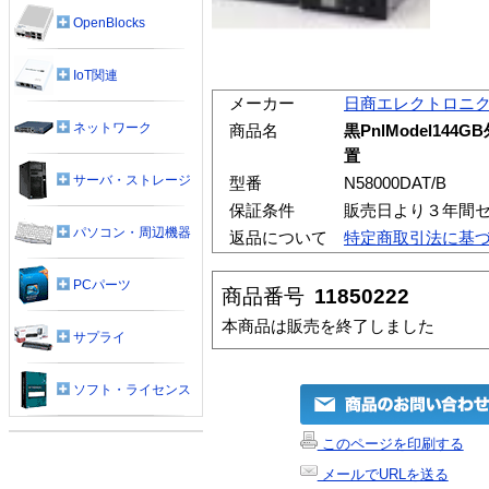
OpenBlocks
IoT関連
メーカー
日商エレクトロニ
ネットワーク
商品名
黒PnlModel144G
置
サーバ・ストレージ
型番
N58000DAT/B
保証条件
販売日より３年間
パソコン・周辺機器
返品について
特定商取引法に基
PCパーツ
商品番号
11850222
本商品は販売を終了しました
サプライ
ソフト・ライセンス
このページを印刷する
メールでURLを送る