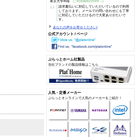
東京大学/K様
(ご利用期間2009年～)
“
請求書払いに対応していただいているので利用
しております。メールでの問い合わせにも丁寧
に対応していただけるので大変ありがたいで
す。
あなたの声をお寄せください!
公式アカウント / ページ
ぷらっとホーム社製品
当社ブランドの製品情報はこちら
人気・定番メーカー
ぷらっとオンラインで人気のメーカーをご紹介！