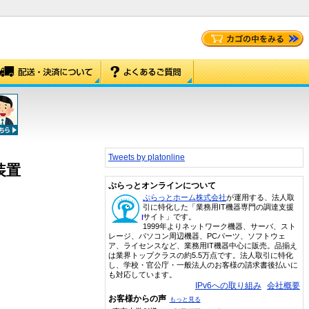
Tweets by platonline
装置
ぷらっとオンラインについて
ぷらっとホーム株式会社
が運用する、法人取
引に特化した「業務用IT機器専門の調達支援
サイト」です。
1999年よりネットワーク機器、サーバ、スト
レージ、パソコン周辺機器、PCパーツ、ソフトウェ
ア、ライセンスなど、業務用IT機器中心に販売。品揃え
は業界トップクラスの約5.5万点です。法人取引に特化
し、学校・官公庁・一般法人のお客様の請求書後払いに
も対応しています。
IPv6への取り組み
会社概要
お客様からの声
もっと見る