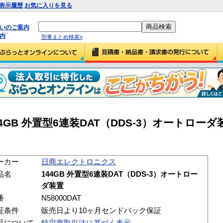
表示履歴
お気に入りを見る
払いのご案内
内
型番まとめ検索»
GB 外置型6連装DAT（DDS-3）オートローダ
ーカー
日商エレクトロニクス
品名
144GB 外置型6連装DAT（DDS-3）オートロー
ダ装置
番
N58000DAT
証条件
販売日より10ヶ月センドバック保証
品について
特定商取引法に基づく表示