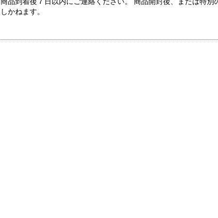
商品到着後７日以内にご連絡ください。 商品開封後、または特別
たしかねます。