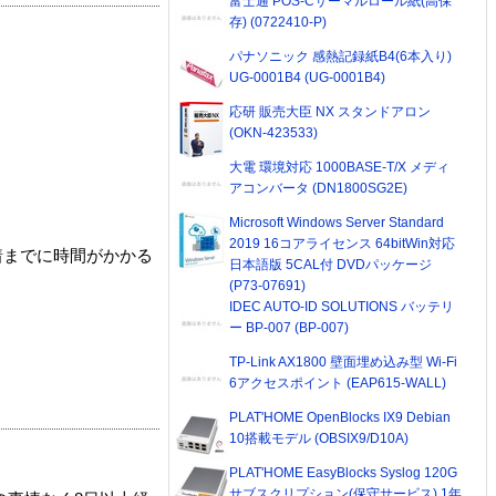
富士通 POS-Cサーマルロール紙(高保
存) (0722410-P)
パナソニック 感熱記録紙B4(6本入り)
UG-0001B4 (UG-0001B4)
応研 販売大臣 NX スタンドアロン
(OKN-423533)
大電 環境対応 1000BASE-T/X メディ
アコンバータ (DN1800SG2E)
Microsoft Windows Server Standard
2019 16コアライセンス 64bitWin対応
着までに時間がかかる
日本語版 5CAL付 DVDパッケージ
(P73-07691)
IDEC AUTO-ID SOLUTIONS バッテリ
ー BP-007 (BP-007)
TP-Link AX1800 壁面埋め込み型 Wi-Fi
6アクセスポイント (EAP615-WALL)
PLAT'HOME OpenBlocks IX9 Debian
10搭載モデル (OBSIX9/D10A)
PLAT'HOME EasyBlocks Syslog 120G
サブスクリプション(保守サービス) 1年