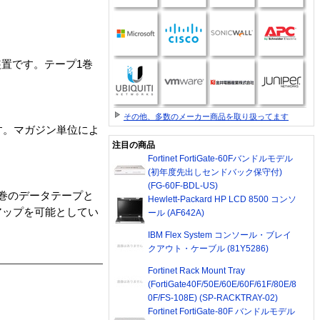
装置です。テープ1巻
その他、多数のメーカー商品を取り扱ってます
す。マガジン単位によ
注目の商品
Fortinet FortiGate-60Fバンドルモデル
(初年度先出しセンドバック保守付)
(FG-60F-BDL-US)
巻のデータテープと
Hewlett-Packard HP LCD 8500 コンソ
アップを可能としてい
ール (AF642A)
IBM Flex System コンソール・ブレイ
クアウト・ケーブル (81Y5286)
Fortinet Rack Mount Tray
(FortiGate40F/50E/60E/60F/61F/80E/8
0F/FS-108E) (SP-RACKTRAY-02)
Fortinet FortiGate-80F バンドルモデル