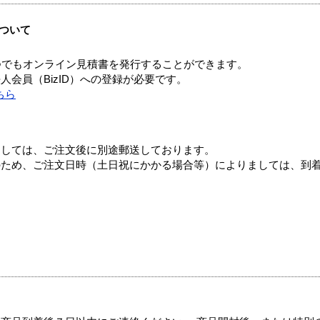
ついて
つでもオンライン見積書を発行することができます。
会員（BizID）への登録が必要です。
ちら
ましては、ご注文後に別途郵送しております。
のため、ご注文日時（土日祝にかかる場合等）によりましては、到