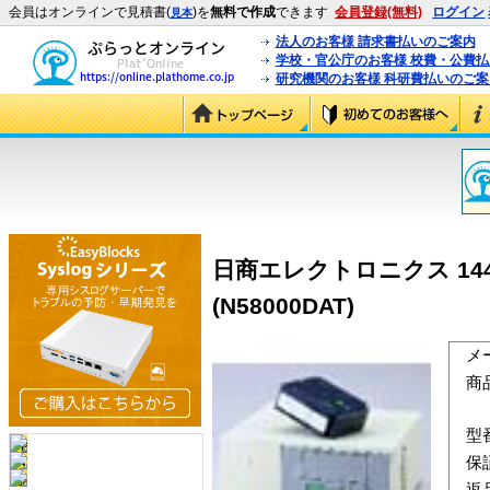
会員はオンラインで見積書(
)を
無料で作成
できます
会員登録(無料)
ログイン
見本
法人のお客様 請求書払いのご案内
学校・官公庁のお客様 校費・公費
研究機関のお客様 科研費払いのご案
日商エレクトロニクス 144
(N58000DAT)
メ
商
型
保
返