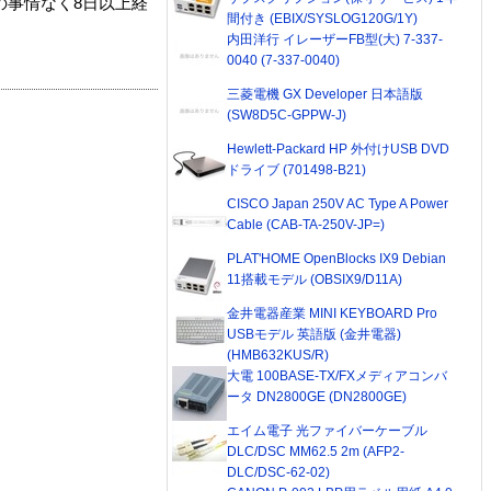
の事情なく8日以上経
間付き (EBIX/SYSLOG120G/1Y)
内田洋行 イレーザーFB型(大) 7-337-
0040 (7-337-0040)
三菱電機 GX Developer 日本語版
(SW8D5C-GPPW-J)
Hewlett-Packard HP 外付けUSB DVD
ドライブ (701498-B21)
CISCO Japan 250V AC Type A Power
Cable (CAB-TA-250V-JP=)
PLAT'HOME OpenBlocks IX9 Debian
11搭載モデル (OBSIX9/D11A)
金井電器産業 MINI KEYBOARD Pro
USBモデル 英語版 (金井電器)
(HMB632KUS/R)
大電 100BASE-TX/FXメディアコンバ
ータ DN2800GE (DN2800GE)
エイム電子 光ファイバーケーブル
DLC/DSC MM62.5 2m (AFP2-
DLC/DSC-62-02)