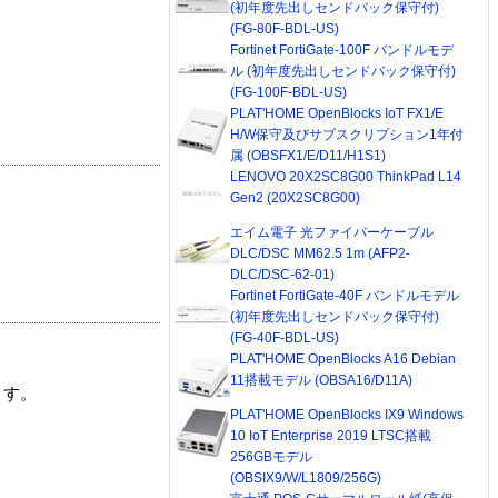
(初年度先出しセンドバック保守付)
(FG-80F-BDL-US)
Fortinet FortiGate-100F バンドルモデ
ル (初年度先出しセンドバック保守付)
(FG-100F-BDL-US)
PLAT'HOME OpenBlocks IoT FX1/E
H/W保守及びサブスクリプション1年付
属 (OBSFX1/E/D11/H1S1)
LENOVO 20X2SC8G00 ThinkPad L14
Gen2 (20X2SC8G00)
エイム電子 光ファイバーケーブル
DLC/DSC MM62.5 1m (AFP2-
DLC/DSC-62-01)
Fortinet FortiGate-40F バンドルモデル
(初年度先出しセンドバック保守付)
(FG-40F-BDL-US)
PLAT'HOME OpenBlocks A16 Debian
11搭載モデル (OBSA16/D11A)
ます。
PLAT'HOME OpenBlocks IX9 Windows
10 IoT Enterprise 2019 LTSC搭載
256GBモデル
(OBSIX9/W/L1809/256G)