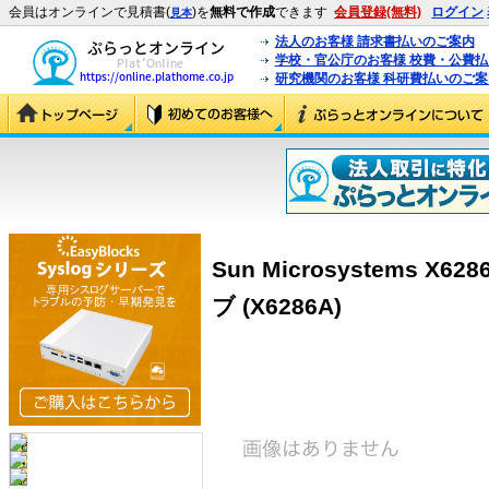
会員はオンラインで見積書(
)を
無料で作成
できます
会員登録(無料)
ログイン
見本
法人のお客様 請求書払いのご案内
学校・官公庁のお客様 校費・公費
研究機関のお客様 科研費払いのご案
Sun Microsystems X
ブ (X6286A)