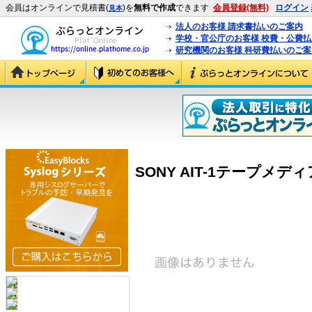
会員はオンラインで見積書(
)を
無料で作成
できます
会員登録(無料)
ログイン
見本
法人のお客様 請求書払いのご案内
学校・官公庁のお客様 校費・公費
研究機関のお客様 科研費払いのご案
SONY AIT-1テープメディア3