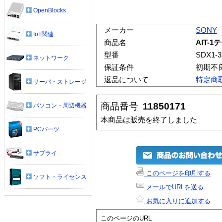
OpenBlocks
メーカー
SONY
IoT関連
商品名
AIT-
型番
SDX1-
ネットワーク
保証条件
初期不
返品について
特定商
サーバ・ストレージ
商品番号
11850171
パソコン・周辺機器
本商品は販売を終了しました
PCパーツ
サプライ
このページを印刷する
ソフト・ライセンス
メールでURLを送る
お気に入りに追加する
このページのURL