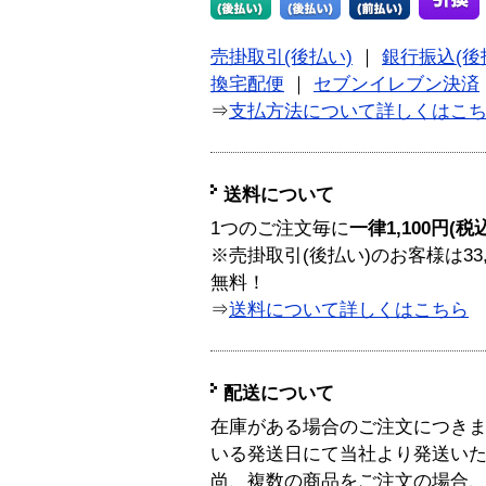
売掛取引(後払い)
｜
銀行振込(後
換宅配便
｜
セブンイレブン決済
⇒
支払方法について詳しくはこ
送料について
1つのご注文毎に
一律1,100円(税
※売掛取引(後払い)のお客様は33
無料！
⇒
送料について詳しくはこちら
配送について
在庫がある場合のご注文につき
いる発送日にて当社より発送い
尚、複数の商品をご注文の場合