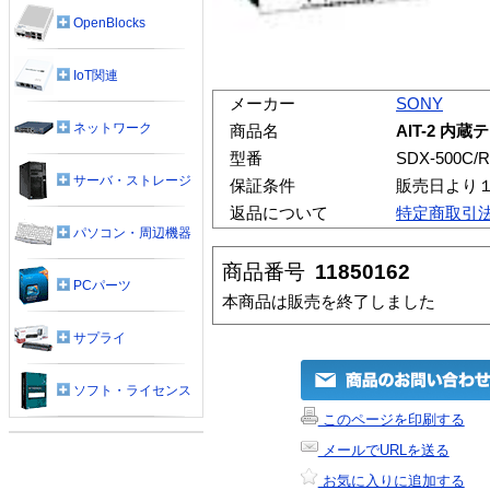
OpenBlocks
IoT関連
メーカー
SONY
ネットワーク
商品名
AIT-2 内
型番
SDX-500C/
サーバ・ストレージ
保証条件
販売日より
返品について
特定商取引
パソコン・周辺機器
商品番号
11850162
PCパーツ
本商品は販売を終了しました
サプライ
ソフト・ライセンス
このページを印刷する
メールでURLを送る
お気に入りに追加する