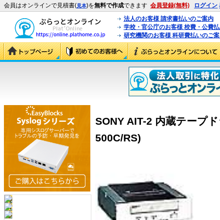
会員はオンラインで見積書(
)を
無料で作成
できます
会員登録(無料)
ログイン
見本
法人のお客様 請求書払いのご案内
学校・官公庁のお客様 校費・公費
研究機関のお客様 科研費払いのご案
SONY AIT-2 内蔵テープド
500C/RS)