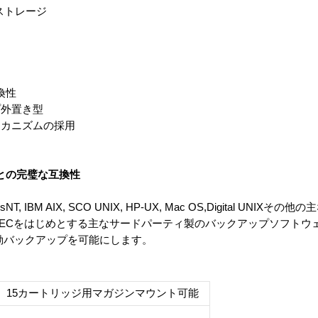
プストレージ
換性
プ外置き型
メカニズムの採用
との完璧な互換性
indowsNT, IBM AIX, SCO UNIX, HP-UX, Mac OS,Digital UN
ckupEXECをはじめとする主なサードパーティ製のバックアップソフト
動バックアップを可能にします。
（二基）15カートリッジ用マガジンマウント可能