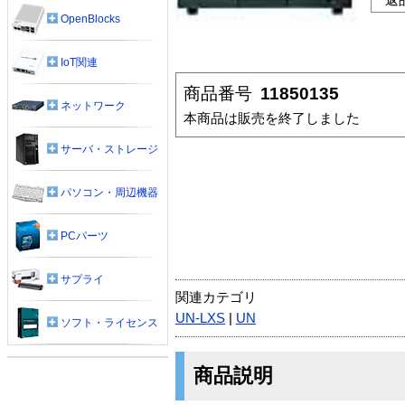
OpenBlocks
IoT関連
商品番号
11850135
ネットワーク
本商品は販売を終了しました
サーバ・ストレージ
パソコン・周辺機器
PCパーツ
サプライ
関連カテゴリ
UN-LXS
|
UN
ソフト・ライセンス
商品説明