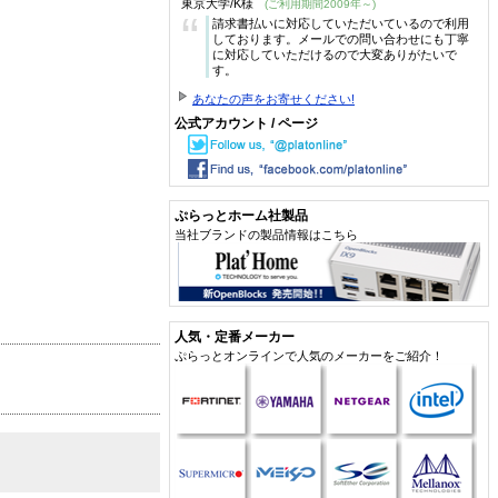
東京大学/K様
(ご利用期間2009年～)
“
請求書払いに対応していただいているので利用
しております。メールでの問い合わせにも丁寧
に対応していただけるので大変ありがたいで
す。
あなたの声をお寄せください!
公式アカウント / ページ
ぷらっとホーム社製品
当社ブランドの製品情報はこちら
人気・定番メーカー
ぷらっとオンラインで人気のメーカーをご紹介！