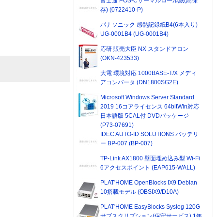
富士通 POS-Cサーマルロール紙(高保
存) (0722410-P)
パナソニック 感熱記録紙B4(6本入り)
UG-0001B4 (UG-0001B4)
応研 販売大臣 NX スタンドアロン
(OKN-423533)
大電 環境対応 1000BASE-T/X メディ
アコンバータ (DN1800SG2E)
Microsoft Windows Server Standard
2019 16コアライセンス 64bitWin対応
日本語版 5CAL付 DVDパッケージ
(P73-07691)
IDEC AUTO-ID SOLUTIONS バッテリ
ー BP-007 (BP-007)
TP-Link AX1800 壁面埋め込み型 Wi-Fi
6アクセスポイント (EAP615-WALL)
PLAT'HOME OpenBlocks IX9 Debian
10搭載モデル (OBSIX9/D10A)
PLAT'HOME EasyBlocks Syslog 120G
サブスクリプション(保守サービス) 1年