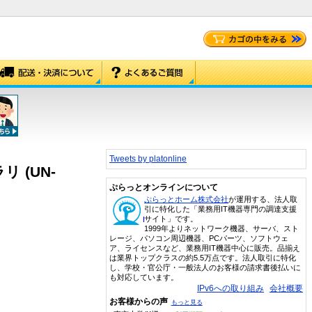
Tweets by platonline
ラリ (UN-
ぷらっとオンラインについて
ぷらっとホーム株式会社
が運用する、法人取
引に特化した「業務用IT機器専門の調達支援
サイト」です。
1999年よりネットワーク機器、サーバ、スト
レージ、パソコン周辺機器、PCパーツ、ソフトウェ
ア、ライセンスなど、業務用IT機器中心に販売。品揃え
は業界トップクラスの約5.5万点です。法人取引に特化
し、学校・官公庁・一般法人のお客様の請求書後払いに
も対応しています。
IPv6への取り組み
会社概要
お客様からの声
もっと見る