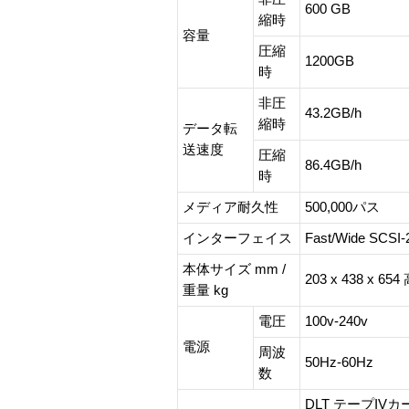
600 GB
縮時
容量
圧縮
1200GB
時
非圧
43.2GB/h
縮時
データ転
送速度
圧縮
86.4GB/h
時
メディア耐久性
500,000パス
インターフェイス
Fast/Wide 
本体サイズ mm /
203 x 438 x 65
重量 kg
電圧
100v-240v
電源
周波
50Hz-60Hz
数
DLT テープI