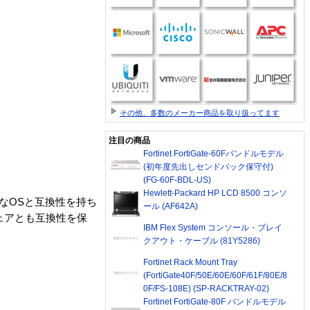
その他、多数のメーカー商品を取り扱ってます
注目の商品
Fortinet FortiGate-60Fバンドルモデル
(初年度先出しセンドバック保守付)
(FG-60F-BDL-US)
Hewlett-Packard HP LCD 8500 コンソ
IXその他の主なOSと互換性を持ち
ール (AF642A)
ウェアとも互換性を保
IBM Flex System コンソール・ブレイ
クアウト・ケーブル (81Y5286)
Fortinet Rack Mount Tray
(FortiGate40F/50E/60E/60F/61F/80E/8
0F/FS-108E) (SP-RACKTRAY-02)
Fortinet FortiGate-80F バンドルモデル