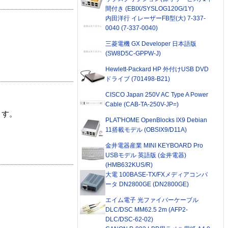
間付き (EBIX/SYSLOG120G/1Y)
内田洋行 イレーザーFB型(大) 7-337-
0040 (7-337-0040)
三菱電機 GX Developer 日本語版
(SW8D5C-GPPW-J)
Hewlett-Packard HP 外付けUSB DVD
ドライブ (701498-B21)
CISCO Japan 250V AC Type A Power
Cable (CAB-TA-250V-JP=)
ます。
PLAT'HOME OpenBlocks IX9 Debian
11搭載モデル (OBSIX9/D11A)
金井電器産業 MINI KEYBOARD Pro
USBモデル 英語版 (金井電器)
(HMB632KUS/R)
大電 100BASE-TX/FXメディアコンバ
ータ DN2800GE (DN2800GE)
エイム電子 光ファイバーケーブル
DLC/DSC MM62.5 2m (AFP2-
DLC/DSC-62-02)