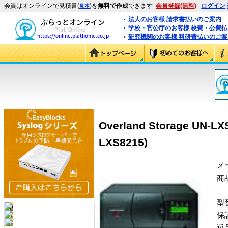
会員はオンラインで見積書(
)を
無料で作成
できます
会員登録(無料)
ログイン
見本
法人のお客様 請求書払いのご案内
学校・官公庁のお客様 校費・公費
研究機関のお客様 科研費払いのご案
Overland Storage UN
LXS8215)
メ
商
型
保
返