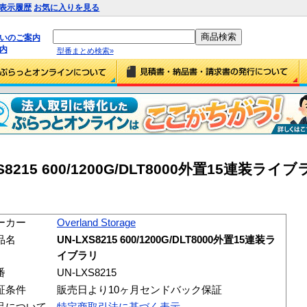
表示履歴
お気に入りを見る
払いのご案内
内
型番まとめ検索»
-LXS8215 600/1200G/DLT8000外置15連装ライブ
ーカー
Overland Storage
品名
UN-LXS8215 600/1200G/DLT8000外置15連装ラ
イブラリ
番
UN-LXS8215
証条件
販売日より10ヶ月センドバック保証
品について
特定商取引法に基づく表示