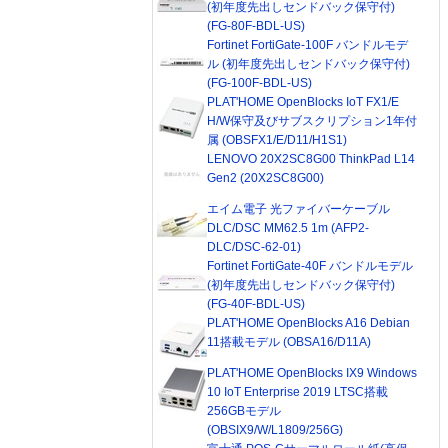
(初年度先出しセンドバック保守付)
(FG-80F-BDL-US)
Fortinet FortiGate-100F バンドルモデ
ル (初年度先出しセンドバック保守付)
(FG-100F-BDL-US)
PLAT'HOME OpenBlocks IoT FX1/E
H/W保守及びサブスクリプション1年付
属 (OBSFX1/E/D11/H1S1)
LENOVO 20X2SC8G00 ThinkPad L14
Gen2 (20X2SC8G00)
エイム電子 光ファイバーケーブル
DLC/DSC MM62.5 1m (AFP2-
DLC/DSC-62-01)
Fortinet FortiGate-40F バンドルモデル
(初年度先出しセンドバック保守付)
(FG-40F-BDL-US)
PLAT'HOME OpenBlocks A16 Debian
11搭載モデル (OBSA16/D11A)
PLAT'HOME OpenBlocks IX9 Windows
10 IoT Enterprise 2019 LTSC搭載
256GBモデル
(OBSIX9/W/L1809/256G)