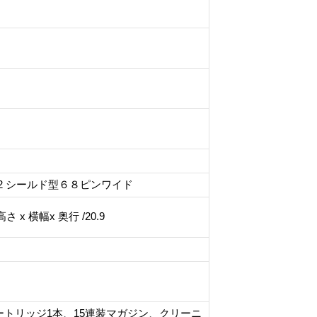
SCSI-2 シールド型６８ピンワイド
4 高さ x 横幅x 奥行 /20.9
Vカートリッジ1本、15連装マガジン、クリーニ