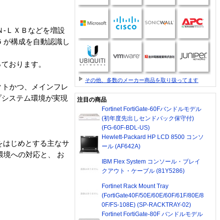
Ｎ-ＬＸＢなどを増設
 が構成を自動認識し
っております。
その他、多数のメーカー商品を取り扱ってます
パクトかつ、メインフレ
プシステム環境が実現
注目の商品
Fortinet FortiGate-60Fバンドルモデル
(初年度先出しセンドバック保守付)
(FG-60F-BDL-US)
Hewlett-Packard HP LCD 8500 コンソ
ecをはじめとする主なサ
ール (AF642A)
境への対応と、 お
IBM Flex System コンソール・ブレイ
クアウト・ケーブル (81Y5286)
Fortinet Rack Mount Tray
(FortiGate40F/50E/60E/60F/61F/80E/8
0F/FS-108E) (SP-RACKTRAY-02)
Fortinet FortiGate-80F バンドルモデル