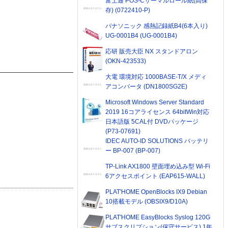
富士通 POS-Cサーマルロール紙(高保
存) (0722410-P)
パナソニック 感熱記録紙B4(6本入り)
UG-0001B4 (UG-0001B4)
応研 販売大臣 NX スタンドアロン
(OKN-423533)
大電 環境対応 1000BASE-T/X メディ
アコンバータ (DN1800SG2E)
Microsoft Windows Server Standard
2019 16コアライセンス 64bitWin対応
日本語版 5CAL付 DVDパッケージ
(P73-07691)
IDEC AUTO-ID SOLUTIONS バッテリ
ー BP-007 (BP-007)
TP-Link AX1800 壁面埋め込み型 Wi-Fi
6アクセスポイント (EAP615-WALL)
PLAT'HOME OpenBlocks IX9 Debian
10搭載モデル (OBSIX9/D10A)
PLAT'HOME EasyBlocks Syslog 120G
サブスクリプション(保守サービス) 1年