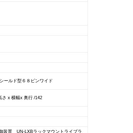
CSI-2 シールド型６８ピンワイド
5 高さ x 横幅x 奥行 /142
御装置 UN-LXBラックマウントライブラ