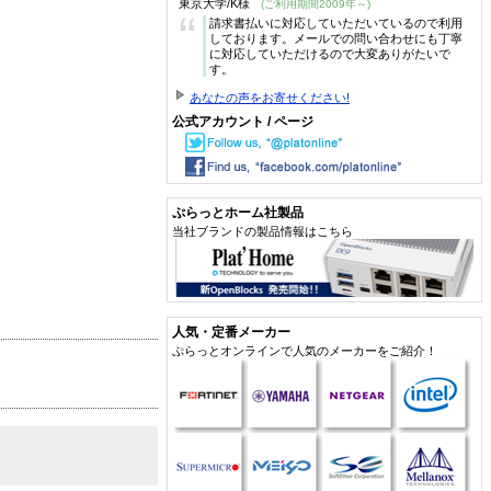
東京大学/K様
(ご利用期間2009年～)
“
請求書払いに対応していただいているので利用
しております。メールでの問い合わせにも丁寧
に対応していただけるので大変ありがたいで
す。
あなたの声をお寄せください!
公式アカウント / ページ
ぷらっとホーム社製品
当社ブランドの製品情報はこちら
人気・定番メーカー
ぷらっとオンラインで人気のメーカーをご紹介！