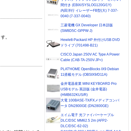
間付き (EBIX/SYSLOG120G/1Y)
内田洋行 イレーザーFB型(大) 7-337-
0040 (7-337-0040)
三菱電機 GX Developer 日本語版
(SW8D5C-GPPW-J)
ます。
Hewlett-Packard HP 外付けUSB DVD
ドライブ (701498-B21)
CISCO Japan 250V AC Type A Power
Cable (CAB-TA-250V-JP=)
PLAT'HOME OpenBlocks IX9 Debian
11搭載モデル (OBSIX9/D11A)
金井電器産業 MINI KEYBOARD Pro
USBモデル 英語版 (金井電器)
(HMB632KUS/R)
大電 100BASE-TX/FXメディアコンバ
ータ DN2800GE (DN2800GE)
エイム電子 光ファイバーケーブル
DLC/DSC MM62.5 2m (AFP2-
DLC/DSC-62-02)