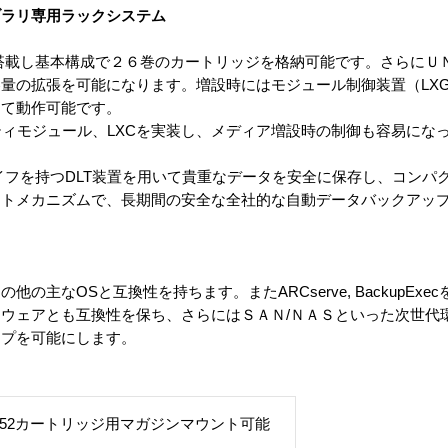
ブラリ専用ラックシステム
 機構を搭載し基本構成で２６巻のカートリッジを格納可能です。さらにＵ
量の拡張を可能になります。増設時にはモジュール制御装置（LXG
にて動作可能です。
シティモジュール、LXCを実装し、メディア増設時の制御も容易にな
スライフを持つDLT装置を用いて貴重なデータを安全に保存し、コン
ットメカニズムで、長期間の安全な全社的な自動データバックアッ
その他の主なOSと互換性を持ちます。またARCserve, BackupEx
ウェアとも互換性を保ち、さらにはＳＡＮ/ＮＡＳといった次世代環
ップを可能にします。
四基）52カートリッジ用マガジンマウント可能