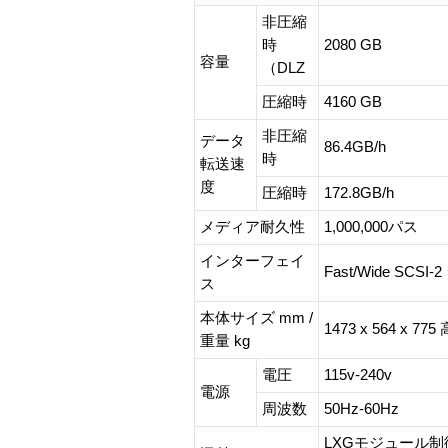
非圧縮
時
2080 GB
容量
（DLZ
圧縮時
4160 GB
非圧縮
データ
86.4GB/h
時
転送速
度
圧縮時
172.8GB/h
メディア耐久性
1,000,000パス
インターフェイ
Fast/Wide S
ス
本体サイズ mm /
1473 x 564 x 77
重量 kg
電圧
115v-240v
電源
周波数
50Hz-60Hz
LXGモジュール制