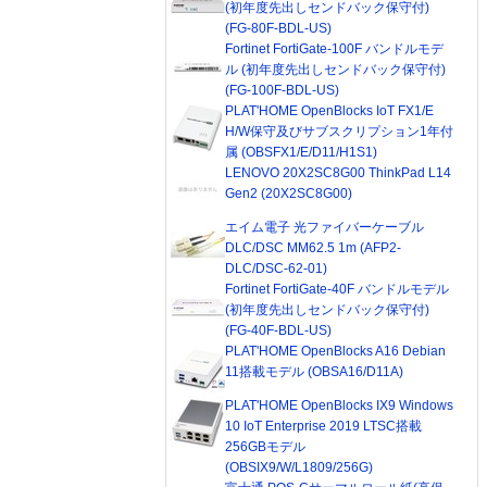
(初年度先出しセンドバック保守付)
(FG-80F-BDL-US)
Fortinet FortiGate-100F バンドルモデ
ル (初年度先出しセンドバック保守付)
(FG-100F-BDL-US)
PLAT'HOME OpenBlocks IoT FX1/E
H/W保守及びサブスクリプション1年付
属 (OBSFX1/E/D11/H1S1)
LENOVO 20X2SC8G00 ThinkPad L14
Gen2 (20X2SC8G00)
エイム電子 光ファイバーケーブル
DLC/DSC MM62.5 1m (AFP2-
DLC/DSC-62-01)
Fortinet FortiGate-40F バンドルモデル
(初年度先出しセンドバック保守付)
(FG-40F-BDL-US)
PLAT'HOME OpenBlocks A16 Debian
11搭載モデル (OBSA16/D11A)
PLAT'HOME OpenBlocks IX9 Windows
10 IoT Enterprise 2019 LTSC搭載
256GBモデル
(OBSIX9/W/L1809/256G)