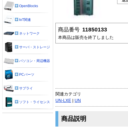
OpenBlocks
IoT関連
商品番号
11850133
ネットワーク
本商品は販売を終了しました
サーバ・ストレージ
パソコン・周辺機器
PCパーツ
サプライ
関連カテゴリ
UN-LXE
|
UN
ソフト・ライセンス
商品説明