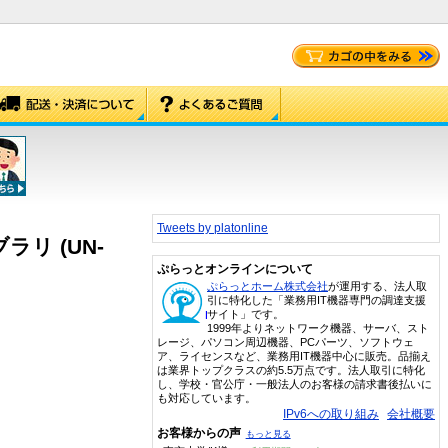
Tweets by platonline
イブラリ (UN-
ぷらっとオンラインについて
ぷらっとホーム株式会社
が運用する、法人取
引に特化した「業務用IT機器専門の調達支援
サイト」です。
1999年よりネットワーク機器、サーバ、スト
レージ、パソコン周辺機器、PCパーツ、ソフトウェ
ア、ライセンスなど、業務用IT機器中心に販売。品揃え
は業界トップクラスの約5.5万点です。法人取引に特化
し、学校・官公庁・一般法人のお客様の請求書後払いに
も対応しています。
IPv6への取り組み
会社概要
お客様からの声
もっと見る