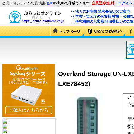
会員はオンラインで見積書(
)を
無料で作成
できます
会員登録(無料)
ログイン
見本
法人のお客様 請求書払いのご案内
学校・官公庁のお客様 校費・公費
研究機関のお客様 科研費払いのご案
Overland Storage UN
LXE78452)
メ
商
型
保
返