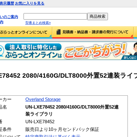
表示履歴
お気に入りを見る
払いのご案内
内
型番まとめ検索»
-LXE78452 2080/4160G/DLT8000外置52連装ラ
ーカー
Overland Storage
品名
UN-LXE78452 2080/4160G/DLT8000外置52連
装ライブラリ
番
UN-LXE78452
証条件
販売日より10ヶ月センドバック保証
品について
特定商取引法に基づく表示