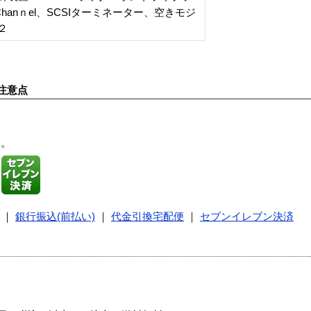
sChanｎel、SCSIターミネーター、空きモジ
２
注意点
す。
｜
銀行振込(前払い)
｜
代金引換宅配便
｜
セブンイレブン決済