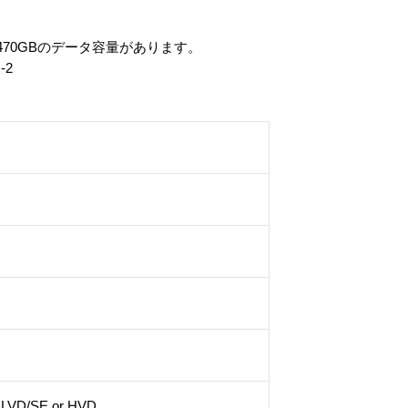
470GBのデータ容量があります。
-2
2 LVD/SE or HVD