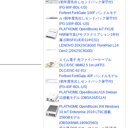
(初年度先出しセンドバック保守付)
(FG-80F-BDL-US)
Fortinet FortiGate-100F バンドルモデ
ル (初年度先出しセンドバック保守付)
(FG-100F-BDL-US)
PLAT'HOME OpenBlocks IoT FX1/E
H/W保守及びサブスクリプション1年付
属 (OBSFX1/E/D11/H1S1)
LENOVO 20X2SC8G00 ThinkPad L14
Gen2 (20X2SC8G00)
エイム電子 光ファイバーケーブル
DLC/DSC MM62.5 1m (AFP2-
DLC/DSC-62-01)
Fortinet FortiGate-40F バンドルモデル
(初年度先出しセンドバック保守付)
(FG-40F-BDL-US)
PLAT'HOME OpenBlocks A16 Debian
11搭載モデル (OBSA16/D11A)
PLAT'HOME OpenBlocks IX9 Windows
10 IoT Enterprise 2019 LTSC搭載
256GBモデル
(OBSIX9/W/L1809/256G)