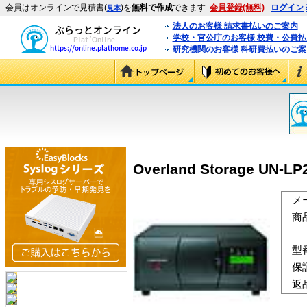
会員はオンラインで見積書(
)を
無料で作成
できます
会員登録(無料)
ログイン
見本
法人のお客様 請求書払いのご案内
学校・官公庁のお客様 校費・公費
研究機関のお客様 科研費払いのご案
Overland Storage UN-
メ
商
型
保
返