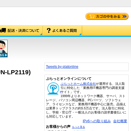
Tweets by platonline
N-LP2119)
ぷらっとオンラインについて
ぷらっとホーム株式会社
が運用する、法人取
引に特化した「業務用IT機器専門の調達支援
サイト」です。
1999年よりネットワーク機器、サーバ、スト
レージ、パソコン周辺機器、PCパーツ、ソフトウェ
ア、ライセンスなど、業務用IT機器中心に販売。品揃え
は業界トップクラスの約5.5万点です。法人取引に特化
し、学校・官公庁・一般法人のお客様の請求書後払いに
も対応しています。
IPv6への取り組み
会社概要
お客様からの声
もっと見る