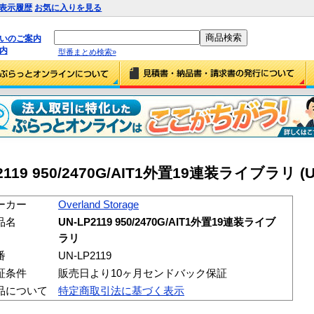
表示履歴
お気に入りを見る
払いのご案内
内
型番まとめ検索»
LP2119 950/2470G/AIT1外置19連装ライブラリ (U
ーカー
Overland Storage
品名
UN-LP2119 950/2470G/AIT1外置19連装ライブ
ラリ
番
UN-LP2119
証条件
販売日より10ヶ月センドバック保証
品について
特定商取引法に基づく表示