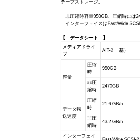
テープストレージ。
非圧縮時容量950GB、圧縮時には2
インターフェイスはFast/Wide SCSI
【 データシート 】
メディアドライ
AIT-2 一基）
ブ
圧縮
950GB
時
容量
非圧
2470GB
縮時
圧縮
21.6 GB/h
時
データ転
送速度
非圧
43.2 GB/h
縮時
インターフェイ
Fast/Wide SCSI-