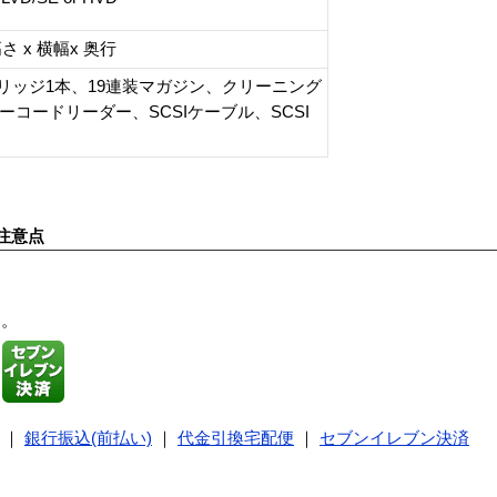
0 高さ x 横幅x 奥行
トリッジ1本、19連装マガジン、クリーニング
コードリーダー、SCSIケーブル、SCSI
注意点
す。
｜
銀行振込(前払い)
｜
代金引換宅配便
｜
セブンイレブン決済