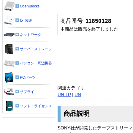
OpenBlocks
商品番号
11850128
IoT関連
本商品は販売を終了しました
ネットワーク
サーバ・ストレージ
パソコン・周辺機器
PCパーツ
関連カテゴリ
サプライ
UN-LP
|
UN
ソフト・ライセンス
商品説明
SONY社が開発したテープストリーマ