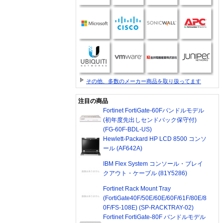
その他、多数のメーカー商品を取り扱ってます
注目の商品
Fortinet FortiGate-60Fバンドルモデル
(初年度先出しセンドバック保守付)
(FG-60F-BDL-US)
Hewlett-Packard HP LCD 8500 コンソ
ール (AF642A)
IBM Flex System コンソール・ブレイ
クアウト・ケーブル (81Y5286)
Fortinet Rack Mount Tray
(FortiGate40F/50E/60E/60F/61F/80E/8
0F/FS-108E) (SP-RACKTRAY-02)
Fortinet FortiGate-80F バンドルモデル