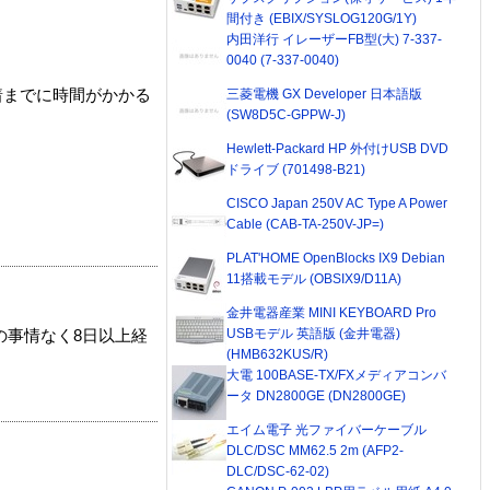
間付き (EBIX/SYSLOG120G/1Y)
内田洋行 イレーザーFB型(大) 7-337-
0040 (7-337-0040)
三菱電機 GX Developer 日本語版
着までに時間がかかる
(SW8D5C-GPPW-J)
Hewlett-Packard HP 外付けUSB DVD
ドライブ (701498-B21)
CISCO Japan 250V AC Type A Power
Cable (CAB-TA-250V-JP=)
PLAT'HOME OpenBlocks IX9 Debian
11搭載モデル (OBSIX9/D11A)
金井電器産業 MINI KEYBOARD Pro
USBモデル 英語版 (金井電器)
の事情なく8日以上経
(HMB632KUS/R)
大電 100BASE-TX/FXメディアコンバ
ータ DN2800GE (DN2800GE)
エイム電子 光ファイバーケーブル
DLC/DSC MM62.5 2m (AFP2-
DLC/DSC-62-02)