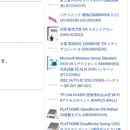
富士通 POS-Cサーマルロール紙(高保
存) (0722410-P)
パナソニック 感熱記録紙B4(6本入り)
UG-0001B4 (UG-0001B4)
応研 販売大臣 NX スタンドアロン
(OKN-423533)
大電 環境対応 1000BASE-T/X メディ
アコンバータ (DN1800SG2E)
Microsoft Windows Server Standard
ます。
2019 16コアライセンス 64bitWin対応
日本語版 5CAL付 DVDパッケージ
(P73-07691)
IDEC AUTO-ID SOLUTIONS バッテリ
ー BP-007 (BP-007)
TP-Link AX1800 壁面埋め込み型 Wi-Fi
6アクセスポイント (EAP615-WALL)
PLAT'HOME OpenBlocks IX9 Debian
10搭載モデル (OBSIX9/D10A)
PLAT'HOME EasyBlocks Syslog 120G
サブスクリプション(保守サービス) 1年