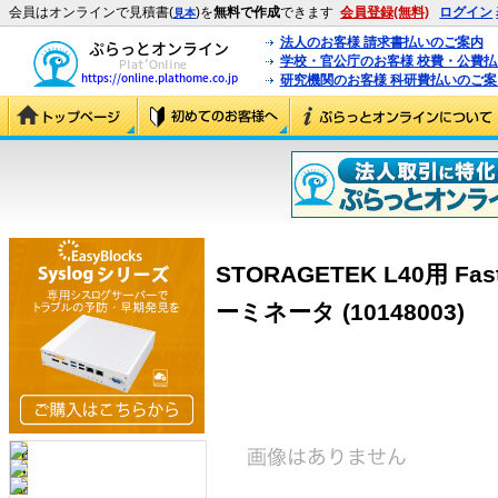
会員はオンラインで見積書(
)を
無料で作成
できます
会員登録(無料)
ログイン
見本
法人のお客様 請求書払いのご案内
学校・官公庁のお客様 校費・公費
研究機関のお客様 科研費払いのご案
STORAGETEK L40用 Fast/
ーミネータ (10148003)