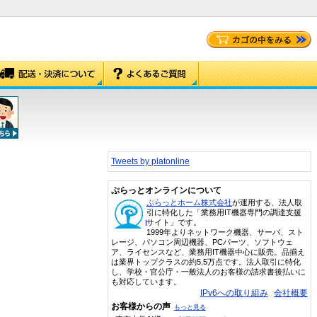
Tweets by platonline
ぷらっとオンラインについて
ぷらっとホーム株式会社
が運用する、法人取
引に特化した「業務用IT機器専門の調達支援
サイト」です。
1999年よりネットワーク機器、サーバ、スト
レージ、パソコン周辺機器、PCパーツ、ソフトウェ
ア、ライセンスなど、業務用IT機器中心に販売。品揃え
は業界トップクラスの約5.5万点です。法人取引に特化
し、学校・官公庁・一般法人のお客様の請求書後払いに
も対応しています。
IPv6への取り組み
会社概要
お客様からの声
もっと見る