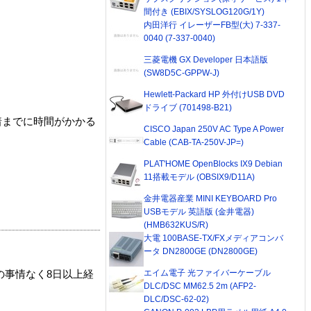
間付き (EBIX/SYSLOG120G/1Y)
内田洋行 イレーザーFB型(大) 7-337-
0040 (7-337-0040)
三菱電機 GX Developer 日本語版
(SW8D5C-GPPW-J)
Hewlett-Packard HP 外付けUSB DVD
ドライブ (701498-B21)
着までに時間がかかる
CISCO Japan 250V AC Type A Power
Cable (CAB-TA-250V-JP=)
PLAT'HOME OpenBlocks IX9 Debian
11搭載モデル (OBSIX9/D11A)
金井電器産業 MINI KEYBOARD Pro
USBモデル 英語版 (金井電器)
(HMB632KUS/R)
大電 100BASE-TX/FXメディアコンバ
ータ DN2800GE (DN2800GE)
エイム電子 光ファイバーケーブル
の事情なく8日以上経
DLC/DSC MM62.5 2m (AFP2-
DLC/DSC-62-02)