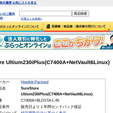
表示履歴
お気に入りを見る
払いのご案内
内
型番まとめ検索»
re Ultium230iPlus(C7400A+NetVault6Linux)
ーカー
Hewlett-Packard
品名
SureStore
Ultium230iPlus(C7400A+NetVault6Linux)
番
C7400A+BLDSTA-L-IN
証条件
販売日より１年間センドバック保証
品について
特定商取引法に基づく表示