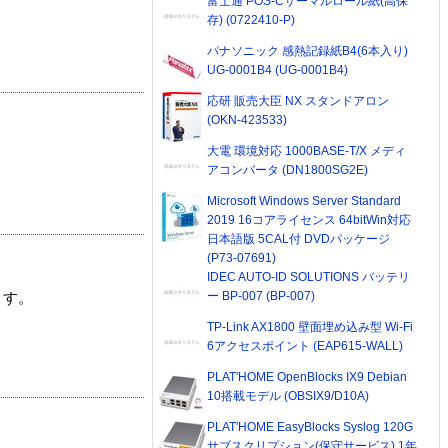
富士通 POS-Cサーマルロール紙(高保
存) (0722410-P)
パナソニック 感熱記録紙B4(6本入り)
UG-0001B4 (UG-0001B4)
応研 販売大臣 NX スタンドアロン
(OKN-423533)
大電 環境対応 1000BASE-T/X メディ
アコンバータ (DN1800SG2E)
Microsoft Windows Server Standard
2019 16コアライセンス 64bitWin対応
日本語版 5CAL付 DVDパッケージ
(P73-07691)
IDEC AUTO-ID SOLUTIONS バッテリ
ー BP-007 (BP-007)
ます。
TP-Link AX1800 壁面埋め込み型 Wi-Fi
6アクセスポイント (EAP615-WALL)
PLAT'HOME OpenBlocks IX9 Debian
10搭載モデル (OBSIX9/D10A)
PLAT'HOME EasyBlocks Syslog 120G
サブスクリプション(保守サービス) 1年