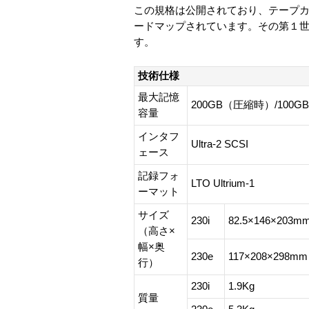
この規格は公開されており、テープカ
ードマップされています。その第１世代のH
す。
技術仕様
最大記憶
200GB（圧縮時）/100
容量
インタフ
Ultra-2 SCSI
ェース
記録フォ
LTO Ultrium-1
ーマット
サイズ
230i
82.5×146×203m
（高さ×
幅×奥
230e
117×208×298mm
行）
230i
1.9Kg
質量