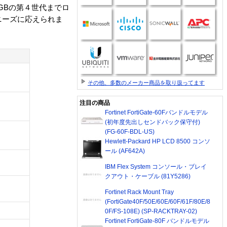
GBの第４世代までロ
ージニーズに応えられま
その他、多数のメーカー商品を取り扱ってます
注目の商品
Fortinet FortiGate-60Fバンドルモデル
(初年度先出しセンドバック保守付)
(FG-60F-BDL-US)
Hewlett-Packard HP LCD 8500 コンソ
ール (AF642A)
IBM Flex System コンソール・ブレイ
クアウト・ケーブル (81Y5286)
Fortinet Rack Mount Tray
(FortiGate40F/50E/60E/60F/61F/80E/8
0F/FS-108E) (SP-RACKTRAY-02)
Fortinet FortiGate-80F バンドルモデル