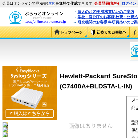
会員はオンラインで見積書(
)を
無料で作成
できます
会員登録(無料)
ログイン
見本
法人のお客様 請求書払いのご案内
学校・官公庁のお客様 校費・公費
研究機関のお客様 科研費払いのご案
Hewlett-Packard SureSto
(C7400A+BLDSTA-L-IN)
メ
商
型
保
返