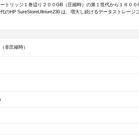
ートリッジ１巻辺り２００GB（圧縮時）の第１世代から１６００
P SureStoreUltrium230 は、増大し続けるデータストレ
GB（非圧縮時）
m