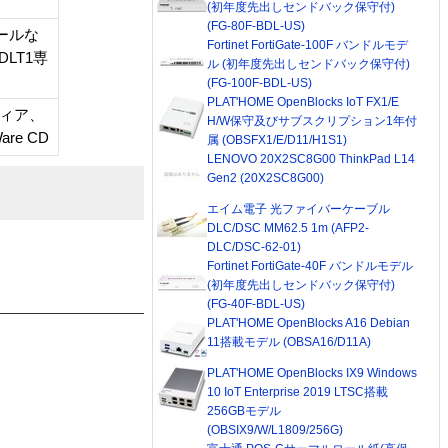
(初年度先出しセンドバック保守付)
(FG-80F-BDL-US)
レールな
Fortinet FortiGate-100F バンドルモデ
LT1専
ル (初年度先出しセンドバック保守付)
(FG-100F-BDL-US)
PLAT'HOME OpenBlocks IoT FX1/E
ディア、
H/W保守及びサブスクリプション1年付
re CD
属 (OBSFX1/E/D11/H1S1)
LENOVO 20X2SC8G00 ThinkPad L14
Gen2 (20X2SC8G00)
エイム電子 光ファイバーケーブル
DLC/DSC MM62.5 1m (AFP2-
DLC/DSC-62-01)
Fortinet FortiGate-40F バンドルモデル
(初年度先出しセンドバック保守付)
(FG-40F-BDL-US)
PLAT'HOME OpenBlocks A16 Debian
11搭載モデル (OBSA16/D11A)
PLAT'HOME OpenBlocks IX9 Windows
10 IoT Enterprise 2019 LTSC搭載
256GBモデル
(OBSIX9/W/L1809/256G)