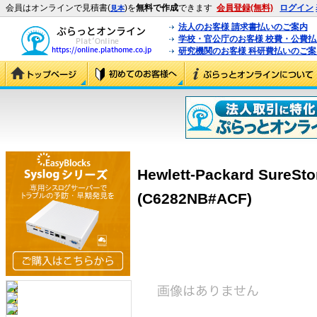
会員はオンラインで見積書(
)を
無料で作成
できます
会員登録(無料)
ログイン
見本
法人のお客様 請求書払いのご案内
学校・官公庁のお客様 校費・公費
研究機関のお客様 科研費払いのご案
Hewlett-Packard SureSto
(C6282NB#ACF)