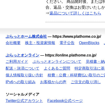
ください。 商品開封後、または
合、返品・交換はお受けいたし
⇒
返品について詳しくはこちら
ぷらっとホーム株式会社
—
https://www.plathome.co.jp/
会社概要
株主・投資家情報
電子公告
OpenBlocks
ぷらっとオンライン
—
https://online.plathome.co.jp/
ご利用ガイド
ぷらっとオンラインについて
見積書・納
配送・決済について
よくあるご質問
特定商取引法に基
個人情報取り扱い方針
校費・公費・科研費払い取引のご
IPv6への取り組み
お客様からの声
ご注文の取り消し
ソーシャルメディア
Twitter公式アカウント
Facebook公式ページ