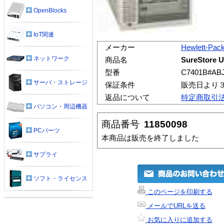
OpenBlocks
IoT関連
メーカー
Hewlett-Pac
ネットワーク
商品名
SureStore U
型番
C7401B#AB
サーバ・ストレージ
保証条件
販売日より
返品について
特定商取引
パソコン・周辺機器
商品番号
11850098
PCパーツ
本商品は販売を終了しました
サプライ
ソフト・ライセンス
このページを印刷する
メールでURLを送る
お気に入りに追加する