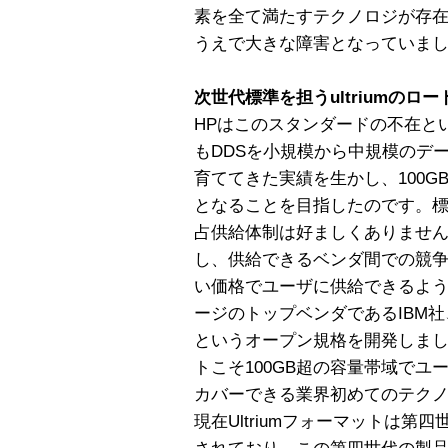
素を全て満たすテクノロジが存
うえで大きな障害となっていま
次世代標準を担うultriumのロ
HPはこのスタンダードの不在と
もDDSを小規模から中規模のデ
育ててきた実績を生かし、100
となることを目指したのです。
占供給体制は好ましくありませ
し、供給できるベンダ間での競
い価格でユーザに供給できるよ
ージのトップベンダであるIBM社、Se
というオープン規格を開発しました
トこそ100GB超の容量帯域で
カバーできる業界初めてのテク
現在Ultriumフォーマットは