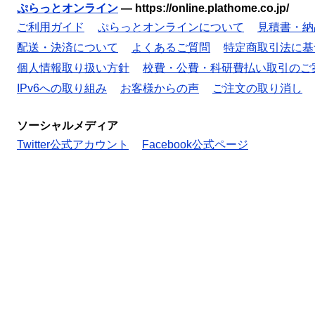
ぷらっとオンライン
—
https://online.plathome.co.jp/
ご利用ガイド
ぷらっとオンラインについて
見積書・納
配送・決済について
よくあるご質問
特定商取引法に基
個人情報取り扱い方針
校費・公費・科研費払い取引のご
IPv6への取り組み
お客様からの声
ご注文の取り消し
ソーシャルメディア
Twitter公式アカウント
Facebook公式ページ