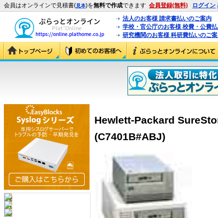
会員はオンラインで見積書(
)を
無料で作成
できます
会員登録(無料)
ログイン
見本
法人のお客様 請求書払いのご案内
学校・官公庁のお客様 校費・公費
研究機関のお客様 科研費払いのご案
Hewlett-Packard SureSto
(C7401B#ABJ)