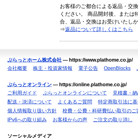
お客様のご都合による返品・交
ください。 商品開封後、または
合、返品・交換はお受けいたし
⇒
返品について詳しくはこちら
ぷらっとホーム株式会社
—
https://www.plathome.co.jp/
会社概要
株主・投資家情報
電子公告
OpenBlocks
ぷらっとオンライン
—
https://online.plathome.co.jp/
ご利用ガイド
ぷらっとオンラインについて
見積書・納
配送・決済について
よくあるご質問
特定商取引法に基
個人情報取り扱い方針
校費・公費・科研費払い取引のご
IPv6への取り組み
お客様からの声
ご注文の取り消し
ソーシャルメディア