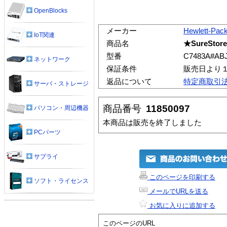
OpenBlocks
メーカー
Hewlett-Pac
IoT関連
商品名
★SureStore
型番
C7483A#AB
ネットワーク
保証条件
販売日より
返品について
特定商取引
サーバ・ストレージ
商品番号
11850097
パソコン・周辺機器
本商品は販売を終了しました
PCパーツ
サプライ
このページを印刷する
ソフト・ライセンス
メールでURLを送る
お気に入りに追加する
このページのURL