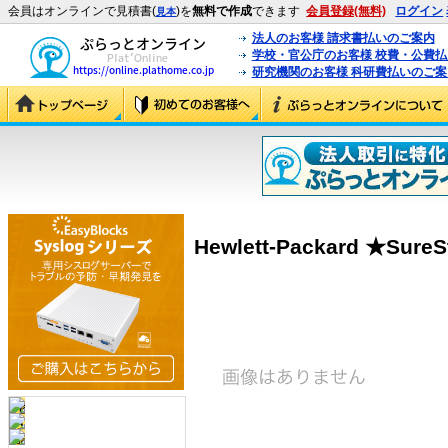
会員はオンラインで見積書(
)を
無料で作成
できます
会員登録(無料)
ログイン
見本
法人のお客様 請求書払いのご案内
学校・官公庁のお客様 校費・公費
研究機関のお客様 科研費払いのご案
Hewlett-Packard ★SureS