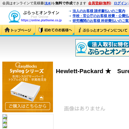
会員はオンラインで見積書(
)を
無料で作成
できます
会員登録(無料)
ログイン
見本
法人のお客様 請求書払いのご案内
学校・官公庁のお客様 校費・公費
研究機関のお客様 科研費払いのご案
Hewlett-Packard ★ Sure