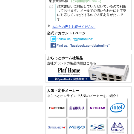
東京大学/K様
(ご利用期間2009年～)
“
請求書払いに対応していただいているので利用
しております。メールでの問い合わせにも丁寧
に対応していただけるので大変ありがたいで
す。
あなたの声をお寄せください!
公式アカウント / ページ
ぷらっとホーム社製品
当社ブランドの製品情報はこちら
人気・定番メーカー
ぷらっとオンラインで人気のメーカーをご紹介！