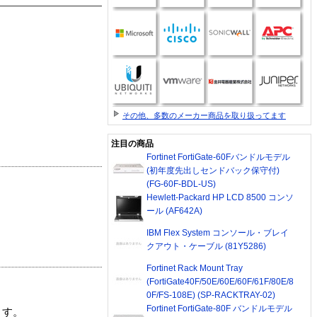
その他、多数のメーカー商品を取り扱ってます
注目の商品
Fortinet FortiGate-60Fバンドルモデル
(初年度先出しセンドバック保守付)
(FG-60F-BDL-US)
Hewlett-Packard HP LCD 8500 コンソ
ール (AF642A)
IBM Flex System コンソール・ブレイ
クアウト・ケーブル (81Y5286)
Fortinet Rack Mount Tray
(FortiGate40F/50E/60E/60F/61F/80E/8
0F/FS-108E) (SP-RACKTRAY-02)
Fortinet FortiGate-80F バンドルモデル
ます。