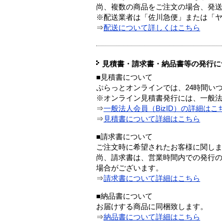
尚、複数の商品をご注文の場合、発
※配送業者は「佐川急便」または「
⇒
配送について詳しくはこちら
見積書・請求書・納品書等の発行に
■見積書について
ぷらっとオンラインでは、24時間い
※オンライン見積書発行には、一般法人
⇒
一般法人会員（BizID）の詳細はこ
⇒
見積書について詳細はこちら
■請求書について
ご注文時に希望されたお客様に関し
尚、請求書は、営業時間内での発行
場合がございます。
⇒
請求書について詳細はこちら
■納品書について
お届けする商品に同梱致します。
⇒
納品書について詳細はこちら