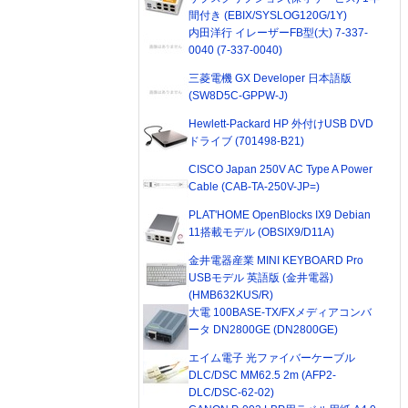
間付き (EBIX/SYSLOG120G/1Y)
内田洋行 イレーザーFB型(大) 7-337-
0040 (7-337-0040)
三菱電機 GX Developer 日本語版
(SW8D5C-GPPW-J)
Hewlett-Packard HP 外付けUSB DVD
ドライブ (701498-B21)
CISCO Japan 250V AC Type A Power
Cable (CAB-TA-250V-JP=)
PLAT'HOME OpenBlocks IX9 Debian
11搭載モデル (OBSIX9/D11A)
金井電器産業 MINI KEYBOARD Pro
USBモデル 英語版 (金井電器)
(HMB632KUS/R)
大電 100BASE-TX/FXメディアコンバ
ータ DN2800GE (DN2800GE)
エイム電子 光ファイバーケーブル
DLC/DSC MM62.5 2m (AFP2-
DLC/DSC-62-02)