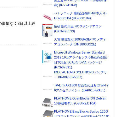
富士通 POS-Cサーマルロール紙(高保
存) (0722410-P)
パナソニック 感熱記録紙B4(6本入り)
UG-0001B4 (UG-0001B4)
の事情なく8日以上経
応研 販売大臣 NX スタンドアロン
(OKN-423533)
大電 環境対応 1000BASE-T/X メディ
アコンバータ (DN1800SG2E)
Microsoft Windows Server Standard
2019 16コアライセンス 64bitWin対応
日本語版 5CAL付 DVDパッケージ
(P73-07691)
IDEC AUTO-ID SOLUTIONS バッテリ
ー BP-007 (BP-007)
TP-Link AX1800 壁面埋め込み型 Wi-Fi
6アクセスポイント (EAP615-WALL)
PLAT'HOME OpenBlocks IX9 Debian
10搭載モデル (OBSIX9/D10A)
PLAT'HOME EasyBlocks Syslog 120G
サブスクリプション(保守サービス) 1年