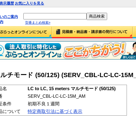
表示履歴
お気に入りを見る
払いのご案内
内
型番まとめ検索»
s マルチモード (50/125) (SERV_CBL-LC-LC-15M
品名
LC to LC, 15 meters マルチモード (50/125)
番
SERV_CBL-LC-LC-15M_AM
証条件
初期不良１週間
品について
特定商取引法に基づく表示