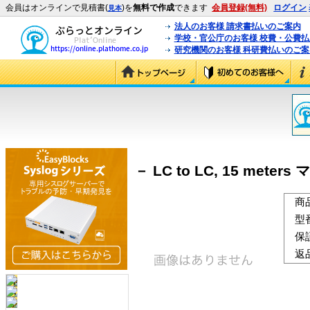
会員はオンラインで見積書(
)を
無料で作成
できます
会員登録(無料)
ログイン
見本
法人のお客様 請求書払いのご案内
学校・官公庁のお客様 校費・公費
研究機関のお客様 科研費払いのご案
－ LC to LC, 15 meter
商
型
保
返