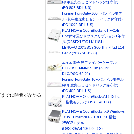
(初年度先出しセンドバック保守付)
(FG-80F-BDL-US)
Fortinet FortiGate-100F バンドルモデ
ル (初年度先出しセンドバック保守付)
(FG-100F-BDL-US)
PLAT'HOME OpenBlocks IoT FX1/E
H/W保守及びサブスクリプション1年付
属 (OBSFX1/E/D11/H1S1)
LENOVO 20X2SC8G00 ThinkPad L14
Gen2 (20X2SC8G00)
エイム電子 光ファイバーケーブル
DLC/DSC MM62.5 1m (AFP2-
DLC/DSC-62-01)
Fortinet FortiGate-40F バンドルモデル
(初年度先出しセンドバック保守付)
(FG-40F-BDL-US)
着までに時間がかかる
PLAT'HOME OpenBlocks A16 Debian
11搭載モデル (OBSA16/D11A)
PLAT'HOME OpenBlocks IX9 Windows
10 IoT Enterprise 2019 LTSC搭載
256GBモデル
(OBSIX9/W/L1809/256G)