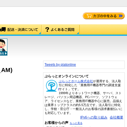
Tweets by platonline
_AM)
ぷらっとオンラインについて
ぷらっとホーム株式会社
が運用する、法人取
引に特化した「業務用IT機器専門の調達支援
サイト」です。
1999年よりネットワーク機器、サーバ、スト
レージ、パソコン周辺機器、PCパーツ、ソフトウェ
ア、ライセンスなど、業務用IT機器中心に販売。品揃え
は業界トップクラスの約5.5万点です。法人取引に特化
し、学校・官公庁・一般法人のお客様の請求書後払いに
も対応しています。
IPv6への取り組み
会社概要
お客様からの声
もっと見る