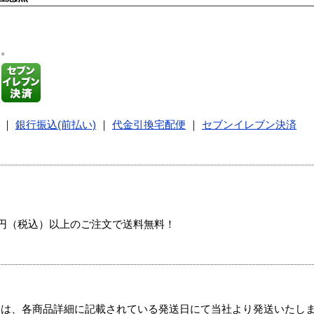
す。
｜
銀行振込(前払い)
｜
代金引換宅配便
｜
セブンイレブン決済
00円（税込）以上のご注文で送料無料！
ては、各商品詳細に記載されている発送日にて当社より発送いたし