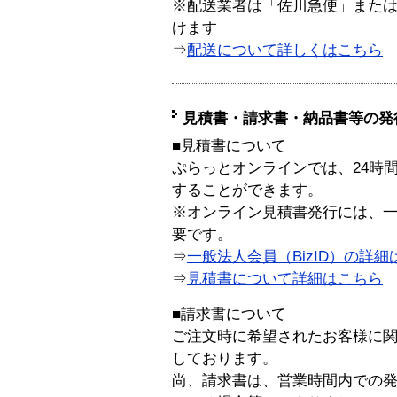
※配送業者は「佐川急便」また
けます
⇒
配送について詳しくはこちら
見積書・請求書・納品書等の発
■見積書について
ぷらっとオンラインでは、24時
することができます。
※オンライン見積書発行には、一般
要です。
⇒
一般法人会員（BizID）の詳細
⇒
見積書について詳細はこちら
■請求書について
ご注文時に希望されたお客様に
しております。
尚、請求書は、営業時間内での