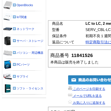
OpenBlocks
IoT関連
商品名
LC to LC, 2 
ネットワーク
型番
SERV_CBL-LC
保証条件
初期不良１週
サーバ・ストレージ
返品について
特定商取引法
パソコン・周辺機器
商品番号
11841526
本商品は販売を終了しました
PCパーツ
サプライ
ソフト・ライセンス
このページを印刷する
メールでURLを送る
お気に入りに追加する