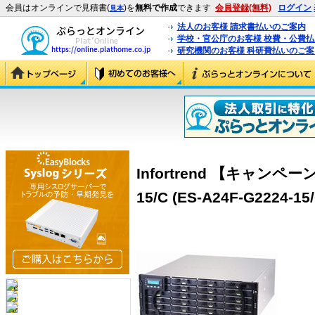
会員はオンラインで見積書(
)を
無料で作成
できます
会員登録(無料)
ログイン
見本
法人のお客様 請求書払いのご案内
学校・官公庁のお客様 校費・公費
研究機関のお客様 科研費払いのご案
Infortrend 【キャンペー
15/C (ES-A24F-G2224-15/