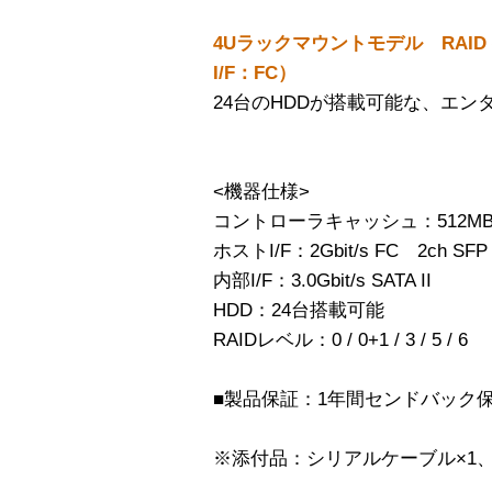
4Uラックマウントモデル RAID
I/F：FC）
24台のHDDが搭載可能な、エン
<機器仕様>
コントローラキャッシュ：512M
ホストI/F：2Gbit/s FC 2ch SFP
内部I/F：3.0Gbit/s SATA II
HDD：24台搭載可能
RAIDレベル：0 / 0+1 / 3 / 5 / 6
■製品保証：1年間センドバック
※添付品：シリアルケーブル×1、