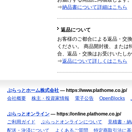
⇒
納品書について詳細はこちら
返品について
お客様のご都合による返品・交
ください。 商品開封後、または
合、返品・交換はお受けいたし
⇒
返品について詳しくはこちら
ぷらっとホーム株式会社
—
https://www.plathome.co.jp/
会社概要
株主・投資家情報
電子公告
OpenBlocks
ぷらっとオンライン
—
https://online.plathome.co.jp/
ご利用ガイド
ぷらっとオンラインについて
見積書・納
配送・決済について
よくあるご質問
特定商取引法に基