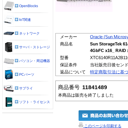
OpenBlocks
IoT関連
ネットワーク
メーカー
Oracle (Sun Micros
商品名
Sun StorageTek 6
サーバ・ストレージ
4GbFC x16_ RAID 
型番
XTC6140R11A2B11
パソコン・周辺機器
保証条件
当社販売日後センド
返品について
特定商取引法に基
PCパーツ
商品番号
11841489
サプライ
本商品は販売を終了しました
ソフト・ライセンス
このページを印刷する