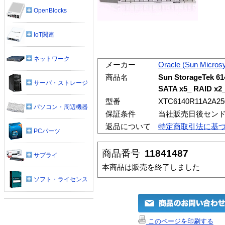
OpenBlocks
IoT関連
ネットワーク
メーカー
Oracle (Sun Micros
商品名
Sun StorageTek 6
サーバ・ストレージ
SATA x5_ RAID x2
型番
XTC6140R11A2A25
パソコン・周辺機器
保証条件
当社販売日後センド
返品について
特定商取引法に基
PCパーツ
商品番号
11841487
サプライ
本商品は販売を終了しました
ソフト・ライセンス
このページを印刷する