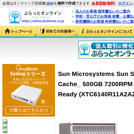
会員はオンラインで見積書(
)を
無料で作成
できます
会員登録(無料)
ログイン
見本
法人のお客様 請求書払いのご案内
学校・官公庁のお客様 校費・公費
研究機関のお客様 科研費払いのご案
Sun Microsystems Sun S
Cache_ 500GB 7200RPM 
Ready (XTC6140R11A2A