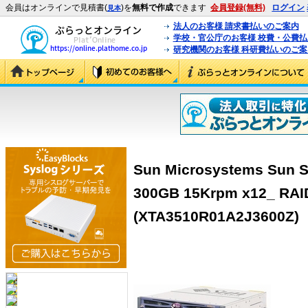
会員はオンラインで見積書(
)を
無料で作成
できます
会員登録(無料)
ログイン
見本
法人のお客様 請求書払いのご案内
学校・官公庁のお客様 校費・公費
研究機関のお客様 科研費払いのご案
Sun Microsystems Sun S
300GB 15Krpm x12_ RAI
(XTA3510R01A2J3600Z)