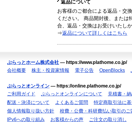
返品について
お客様のご都合による返品・交
ください。 商品開封後、または
合、返品・交換はお受けいたし
⇒
返品について詳しくはこちら
ぷらっとホーム株式会社
—
https://www.plathome.co.jp/
会社概要
株主・投資家情報
電子公告
OpenBlocks
ぷらっとオンライン
—
https://online.plathome.co.jp/
ご利用ガイド
ぷらっとオンラインについて
見積書・納
配送・決済について
よくあるご質問
特定商取引法に基
個人情報取り扱い方針
校費・公費・科研費払い取引のご
IPv6への取り組み
お客様からの声
ご注文の取り消し