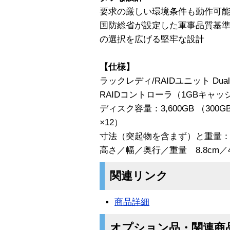
要求の厳しい環境条件も動作可能。N
国防総省が設定した軍事品質基準MI
の選択を広げる堅牢な設計
【仕様】
ラックレディ/RAIDユニット Dua
RAIDコントローラ（1GBキャッ
ディスク容量：3,600GB （300
×12）
寸法（突起物を含まず）と重量
高さ／幅／奥行／重量 8.8cm／44.
関連リンク
商品詳細
オプション品・関連商