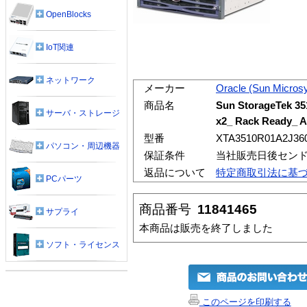
OpenBlocks
IoT関連
ネットワーク
メーカー
Oracle (Sun Micros
商品名
Sun StorageTek 3
サーバ・ストレージ
x2_ Rack Ready_ 
型番
XTA3510R01A2J36
パソコン・周辺機器
保証条件
当社販売日後センド
返品について
特定商取引法に基
PCパーツ
商品番号
11841465
サプライ
本商品は販売を終了しました
ソフト・ライセンス
このページを印刷する