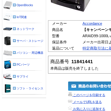
OpenBlocks
IoT関連
メーカー
Accordance
ネットワーク
商品名
【キャンペーンモデル
型番
ARAID99-1000L-
サーバ・ストレージ
保証条件
メーカー出荷日
返品について
特定商取引法に
パソコン・周辺機器
商品番号
11841441
PCパーツ
本商品は販売を終了しました
サプライ
ソフト・ライセンス
このページを印刷する
メールでURLを送る
お気に入りに追加する