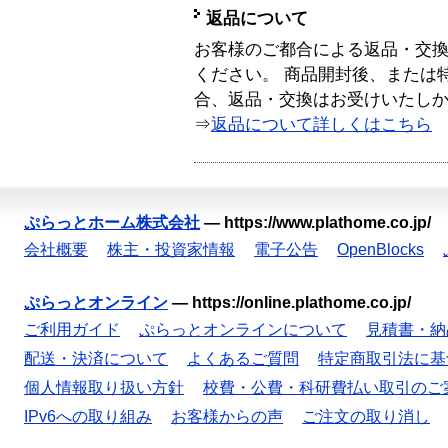
返品について
お客様のご都合による返品・交
ください。 商品開封後、または
合、返品・交換はお受けいたし
⇒
返品について詳しくはこちら
ぷらっとホーム株式会社
—
https://www.plathome.co.jp/
会社概要
株主・投資家情報
電子公告
OpenBlocks
ぷらっとオンライン
—
https://online.plathome.co.jp/
ご利用ガイド
ぷらっとオンラインについて
見積書・納
配送・決済について
よくあるご質問
特定商取引法に基
個人情報取り扱い方針
校費・公費・科研費払い取引のご
IPv6への取り組み
お客様からの声
ご注文の取り消し