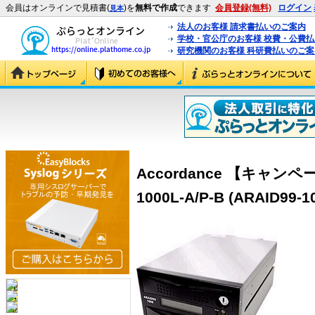
会員はオンラインで見積書(
)を
無料で作成
できます
会員登録(無料)
ログイン
見本
法人のお客様 請求書払いのご案内
学校・官公庁のお客様 校費・公費
研究機関のお客様 科研費払いのご案
Accordance 【キャンペ
1000L-A/P-B (ARAID99-1