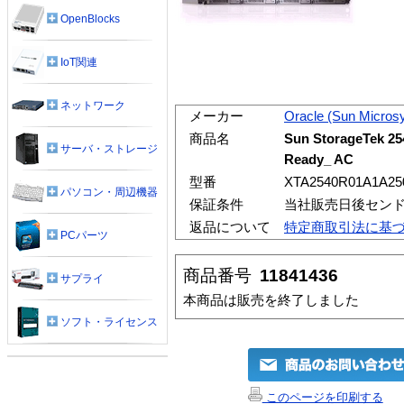
OpenBlocks
IoT関連
ネットワーク
メーカー
Oracle (Sun Micros
商品名
Sun StorageTek 2
サーバ・ストレージ
Ready_ AC
型番
XTA2540R01A1A25
パソコン・周辺機器
保証条件
当社販売日後セン
返品について
特定商取引法に基
PCパーツ
商品番号
11841436
サプライ
本商品は販売を終了しました
ソフト・ライセンス
このページを印刷する