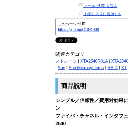
メールでURLを送る
お気に入りに追加する
このページのURL
https://plth.me/11841436
関連カテゴリ
ストレージ
|
XTA2540R01A
|
XTA254
|
Sun
|
Sun Microsystems
|
RAID
|
XT
商品説明
シンプル／信頼性／費用対効果
ン
ファイバ・チャネル・インタフェースを
2540