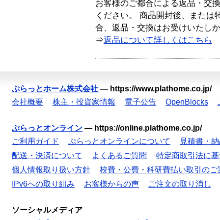
お客様のご都合による返品・交
ください。 商品開封後、または
合、返品・交換はお受けいたし
⇒
返品について詳しくはこちら
ぷらっとホーム株式会社
—
https://www.plathome.co.jp/
会社概要
株主・投資家情報
電子公告
OpenBlocks
ぷらっとオンライン
—
https://online.plathome.co.jp/
ご利用ガイド
ぷらっとオンラインについて
見積書・納
配送・決済について
よくあるご質問
特定商取引法に基
個人情報取り扱い方針
校費・公費・科研費払い取引のご
IPv6への取り組み
お客様からの声
ご注文の取り消し
ソーシャルメディア