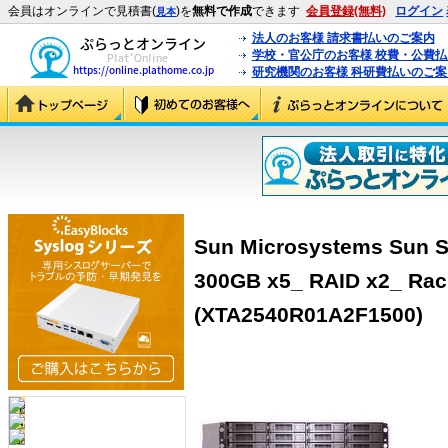
会員はオンラインで見積書(
)を
無料で作成
できます
会員登録(無料)
ログイン
見本
法人のお客様 請求書払いのご案内
学校・官公庁のお客様 校費・公費
研究機関のお客様 科研費払いのご案
Sun Microsystems Sun S
300GB x5_ RAID x2_ Ra
(XTA2540R01A2F1500)