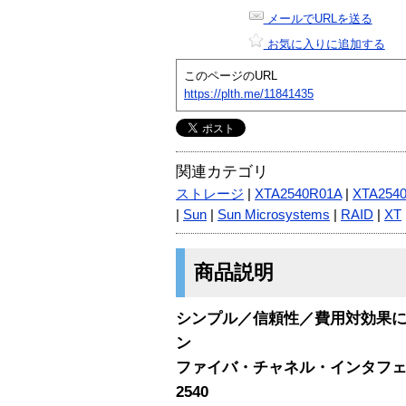
メールでURLを送る
お気に入りに追加する
このページのURL
https://plth.me/11841435
関連カテゴリ
ストレージ
|
XTA2540R01A
|
XTA254
|
Sun
|
Sun Microsystems
|
RAID
|
XT
商品説明
シンプル／信頼性／費用対効果
ン
ファイバ・チャネル・インタフェースを
2540