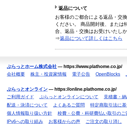
返品について
お客様のご都合による返品・交
ください。 商品開封後、または
合、返品・交換はお受けいたし
⇒
返品について詳しくはこちら
ぷらっとホーム株式会社
—
https://www.plathome.co.jp/
会社概要
株主・投資家情報
電子公告
OpenBlocks
ぷらっとオンライン
—
https://online.plathome.co.jp/
ご利用ガイド
ぷらっとオンラインについて
見積書・納
配送・決済について
よくあるご質問
特定商取引法に基
個人情報取り扱い方針
校費・公費・科研費払い取引のご
IPv6への取り組み
お客様からの声
ご注文の取り消し