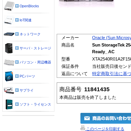
OpenBlocks
IoT関連
ネットワーク
メーカー
Oracle (Sun Micros
商品名
Sun StorageTek 25
サーバ・ストレージ
Ready_ AC
型番
XTA2540R01A2F15
パソコン・周辺機器
保証条件
当社販売日後セン
返品について
特定商取引法に基
PCパーツ
商品番号
11841435
サプライ
本商品は販売を終了しました
ソフト・ライセンス
このページを印刷する