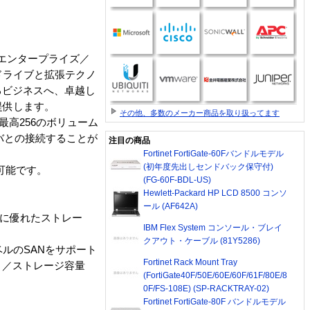
は、エンタープライズ／
ドライブと拡張テクノ
るビジネスへ、卓越し
提供します。
その他、多数のメーカー商品を取り扱ってます
最高256のボリューム
サーバとの接続することが
注目の商品
Fortinet FortiGate-60Fバンドルモデル
(初年度先出しセンドバック保守付)
現可能です。
(FG-60F-BDL-US)
Hewlett-Packard HP LCD 8500 コンソ
ール (AF642A)
果に優れたストレー
IBM Flex System コンソール・ブレイ
クアウト・ケーブル (81Y5286)
ベルのSANをサポート
Fortinet Rack Mount Tray
）／ストレージ容量
(FortiGate40F/50E/60E/60F/61F/80E/8
0F/FS-108E) (SP-RACKTRAY-02)
Fortinet FortiGate-80F バンドルモデル