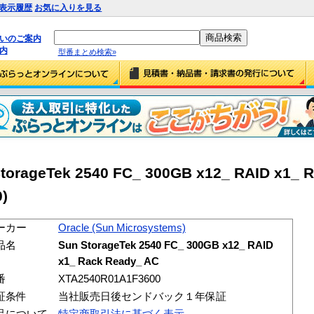
表示履歴
お気に入りを見る
払いのご案内
内
型番まとめ検索»
torageTek 2540 FC_ 300GB x12_ RAID x1_ 
)
ーカー
Oracle (Sun Microsystems)
品名
Sun StorageTek 2540 FC_ 300GB x12_ RAID
x1_ Rack Ready_ AC
番
XTA2540R01A1F3600
証条件
当社販売日後センドバック１年保証
品について
特定商取引法に基づく表示