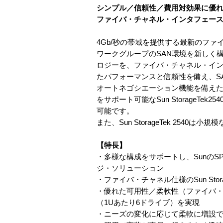
シンプル／信頼性／費用対効果に優
ファイバ・チャネル・インタフェースを搭載し
4Gb/秒の帯域を提供する最新のファイバ
ワークグループのSAN環境を新しく
ロジーを、ファイバ・チャネル・イ
たパフォーマンスと信頼性を備え、S
オートネゴシエーション機能を備えた4
をサポート可能なSun StorageT
可能です。
また、Sun StorageTek 25
【特長】
・多様な構成をサポートし、SunのS
ジ・ソリューション
・ファイバ・チャネル仕様のSun St
・優れた可用性／柔軟性（ファイバ・
（1Uあたり6ドライブ）を実現
・ニーズの変化に応じて柔軟に増設