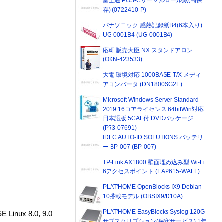
富士通 POS-Cサーマルロール紙(高保
存) (0722410-P)
パナソニック 感熱記録紙B4(6本入り)
UG-0001B4 (UG-0001B4)
応研 販売大臣 NX スタンドアロン
(OKN-423533)
大電 環境対応 1000BASE-T/X メディ
アコンバータ (DN1800SG2E)
Microsoft Windows Server Standard
2019 16コアライセンス 64bitWin対応
日本語版 5CAL付 DVDパッケージ
(P73-07691)
IDEC AUTO-ID SOLUTIONS バッテリ
ー BP-007 (BP-007)
TP-Link AX1800 壁面埋め込み型 Wi-Fi
6アクセスポイント (EAP615-WALL)
PLAT'HOME OpenBlocks IX9 Debian
10搭載モデル (OBSIX9/D10A)
PLAT'HOME EasyBlocks Syslog 120G
 Linux 8.0, 9.0
サブスクリプション(保守サービス) 1年