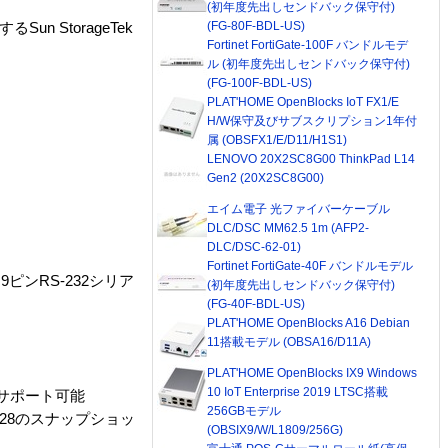
(初年度先出しセンドバック保守付)
(FG-80F-BDL-US)
 StorageTek
Fortinet FortiGate-100F バンドルモデ
ル (初年度先出しセンドバック保守付)
(FG-100F-BDL-US)
PLAT'HOME OpenBlocks IoT FX1/E
H/W保守及びサブスクリプション1年付
属 (OBSFX1/E/D11/H1S1)
LENOVO 20X2SC8G00 ThinkPad L14
Gen2 (20X2SC8G00)
エイム電子 光ファイバーケーブル
DLC/DSC MM62.5 1m (AFP2-
DLC/DSC-62-01)
Fortinet FortiGate-40F バンドルモデル
9ピンRS-232シリア
(初年度先出しセンドバック保守付)
(FG-40F-BDL-US)
PLAT'HOME OpenBlocks A16 Debian
11搭載モデル (OBSA16/D11A)
PLAT'HOME OpenBlocks IX9 Windows
10 IoT Enterprise 2019 LTSC搭載
ンをサポート可能
256GBモデル
に128のスナップショッ
(OBSIX9/W/L1809/256G)