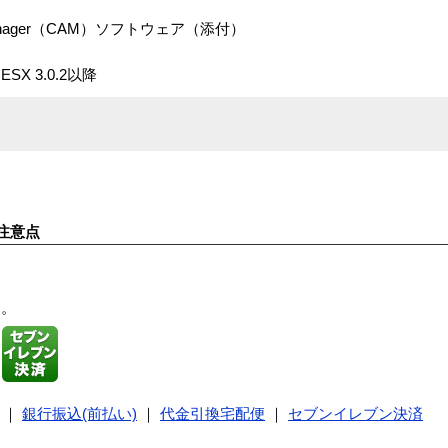
ay Manager（CAM）ソフトウェア（添付）
 ESX 3.0.2以降
注意点
す。
｜
銀行振込(前払い)
｜
代金引換宅配便
｜
セブンイレブン決済