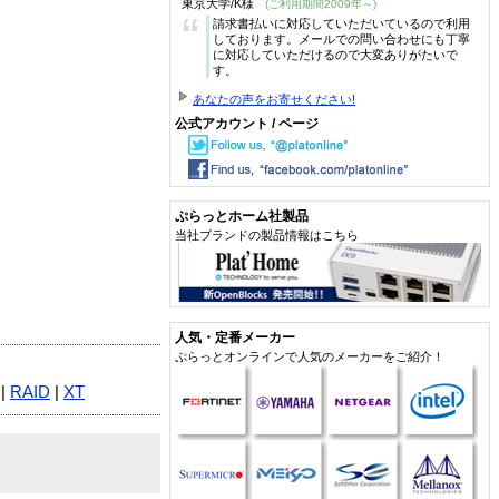
東京大学/K様
(ご利用期間2009年～)
“
請求書払いに対応していただいているので利用
しております。メールでの問い合わせにも丁寧
に対応していただけるので大変ありがたいで
す。
あなたの声をお寄せください!
公式アカウント / ページ
ぷらっとホーム社製品
当社ブランドの製品情報はこちら
人気・定番メーカー
ぷらっとオンラインで人気のメーカーをご紹介！
|
RAID
|
XT