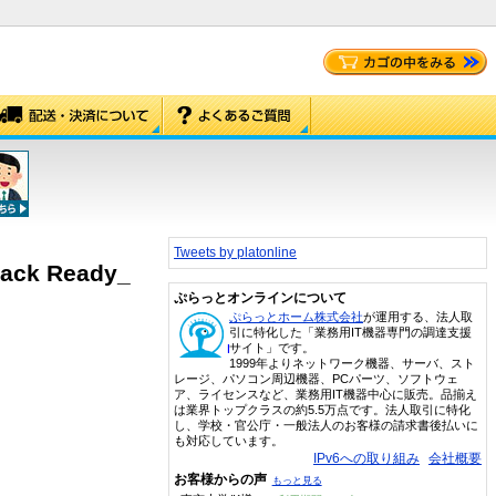
Tweets by platonline
Rack Ready_
ぷらっとオンラインについて
ぷらっとホーム株式会社
が運用する、法人取
引に特化した「業務用IT機器専門の調達支援
サイト」です。
1999年よりネットワーク機器、サーバ、スト
レージ、パソコン周辺機器、PCパーツ、ソフトウェ
ア、ライセンスなど、業務用IT機器中心に販売。品揃え
は業界トップクラスの約5.5万点です。法人取引に特化
し、学校・官公庁・一般法人のお客様の請求書後払いに
も対応しています。
IPv6への取り組み
会社概要
お客様からの声
もっと見る