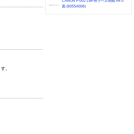
CANON P-002 LBP用ラベル用紙 A4 0
面 (6055A006)
ます。