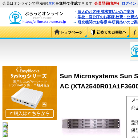
会員はオンラインで見積書(
)を
無料で作成
できます
会員登録(無料)
ログイン
見本
法人のお客様 請求書払いのご案内
学校・官公庁のお客様 校費・公費
研究機関のお客様 科研費払いのご案
Sun Microsystems Sun S
AC (XTA2540R01A1F3600
メ
商
型
保
返