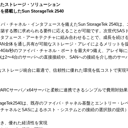
れたストレージ・ソリューション
たSun StorageTek 2540
・チャネル・インタフェースを備えたSun StorageTek 2540
構築する際に求められる要件に応えることが可能です。次世代SAS
ンタフェース・アーキテクチャに組み合わせることで、成長を続け
AN全体を通し共有が可能なストレージ・アレイによるメリットを
Gb/秒のファイバ・チャネル・ポートを最大4つ備え、アレイ毎に
ek2540は2〜4台のサーバへの直接接続や、SANへの接続を介し他の
40は小規模なストレージ統合に最適で、信頼性に優れた環境を低コストで実
PARCサーバ／x64サーバと柔軟に連携できるシンプルで費用対効
orageTek2540は、既存のファイバ・チャネル基盤とエントリー・レ
チャネルとSASによるホスト・システムとの接続の選択肢の提供
でき、優れた経済性を実現