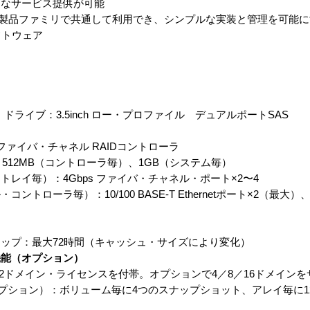
速なサービス提供が可能
品ファミリで共通して利用でき、シンプルな実装と管理を可能にするSun
）ソフトウェア
12 ドライブ：3.5inch ロー・プロファイル デュアルポートSAS
ァイバ・チャネル RAIDコントローラ
12MB（コントローラ毎）、1GB（システム毎）
イ毎）：4Gbps ファイバ・チャネル・ポート×2〜4
ーラ毎）：10/100 BASE-T Ethernetポート×2（最大）、
ップ：最大72時間（キャッシュ・サイズにより変化）
機能（オプション）
 Domains：2ドメイン・ライセンスを付帯。オプションで4／8／16ドメイ
napshot（オプション）：ボリューム毎に4つのスナップショット、アレイ毎