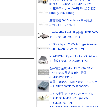
間付き (EBIX/SYSLOG120G/1Y)
内田洋行 イレーザーFB型(大) 7-337-
0040 (7-337-0040)
三菱電機 GX Developer 日本語版
(SW8D5C-GPPW-J)
Hewlett-Packard HP 外付けUSB DVD
ドライブ (701498-B21)
CISCO Japan 250V AC Type A Power
Cable (CAB-TA-250V-JP=)
PLAT'HOME OpenBlocks IX9 Debian
11搭載モデル (OBSIX9/D11A)
金井電器産業 MINI KEYBOARD Pro
USBモデル 英語版 (金井電器)
(HMB632KUS/R)
大電 100BASE-TX/FXメディアコンバ
ータ DN2800GE (DN2800GE)
エイム電子 光ファイバーケーブル
DLC/DSC MM62.5 2m (AFP2-
DLC/DSC-62-02)