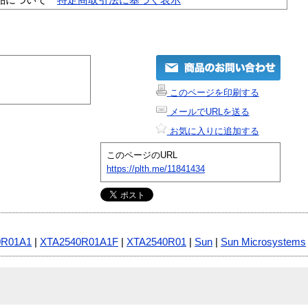
このページを印刷する
メールでURLを送る
お気に入りに追加する
このページのURL
https://plth.me/11841434
0R01A1
|
XTA2540R01A1F
|
XTA2540R01
|
Sun
|
Sun Microsystems