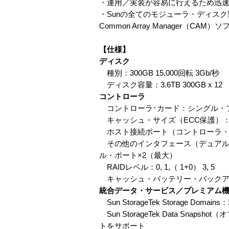
・運用／実装が容易に行えるため迅
・Sunの全てのモジューラ・ディスク製
Common Array Manager（CAM
【仕様】
ディスク
種別：300GB 15,000回転 3Gb/秒
ディスク容量：3.6TB 300GB x 
コントローラ
コントローラ･カード：シングル・フ
キャッシュ・サイズ（ECC保護）：5
ホスト接続ポート（コントローラ・トレ
その他のインタフェース（デュアル・コントロ
ル・ポート×2（最大）
RAIDレベル：0, 1,（ 1+0） 3, 5
キャッシュ・バッテリー・バックア
統合データ・サービス／プレミアム
Sun StorageTek Storage
Sun StorageTek Data S
トをサポート