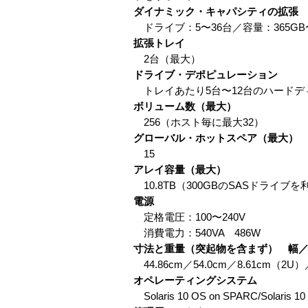
ダイナミック・キャパシティの拡張
ドライブ：5〜36台／容量：365GB〜1
拡張トレイ
2台（最大）
ドライブ・デポピュレーション
トレイあたり5台〜12台のハードデ
ボリューム数（最大）
256（ホスト毎に最大32）
グローバル・ホットスペア（最大）
15
アレイ容量（最大）
10.8TB（300GBのSASドライブ
電源
定格電圧：100〜240V
消費電力：540VA 486W
寸法と重量（突起物を含まず） 幅
44.86cm／54.0cm／8.61cm（2U）／
オペレーティングシステム
Solaris 10 OS on SPARC/Solaris 10 