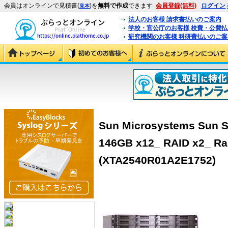
会員はオンラインで見積書(
)を
無料で作成
できます
会員登録(無料)
ログイン
見本
法人のお客様 請求書払いのご案内
学校・官公庁のお客様 校費・公費
研究機関のお客様 科研費払いのご案
Sun Microsystems Sun S
146GB x12_ RAID x2_ R
(XTA2540R01A2E1752)