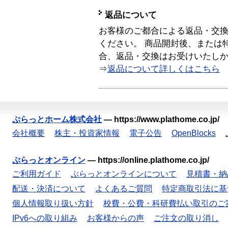
返品について
お客様のご都合による返品・交
ください。 商品開封後、または
合、返品・交換はお受けいたし
⇒
返品について詳しくはこちら
ぷらっとホーム株式会社
—
https://www.plathome.co.jp/
会社概要
株主・投資家情報
電子公告
OpenBlocks
ぷらっとオンライン
—
https://online.plathome.co.jp/
ご利用ガイド
ぷらっとオンラインについて
見積書・納
配送・決済について
よくあるご質問
特定商取引法に基
個人情報取り扱い方針
校費・公費・科研費払い取引のご
IPv6への取り組み
お客様からの声
ご注文の取り消し