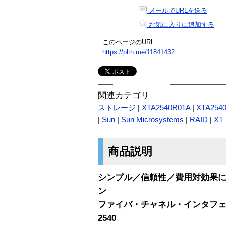
メールでURLを送る
お気に入りに追加する
このページのURL
https://plth.me/11841432
関連カテゴリ
ストレージ
|
XTA2540R01A
|
XTA254
|
Sun
|
Sun Microsystems
|
RAID
|
XT
商品説明
シンプル／信頼性／費用対効果
ン
ファイバ・チャネル・インタフェースを
2540