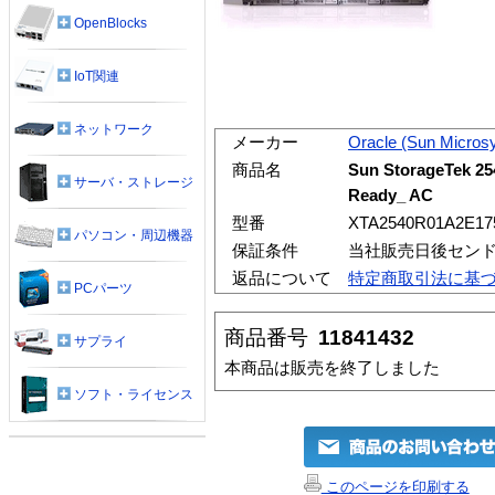
OpenBlocks
IoT関連
ネットワーク
メーカー
Oracle (Sun Micros
商品名
Sun StorageTek 25
サーバ・ストレージ
Ready_ AC
型番
XTA2540R01A2E17
パソコン・周辺機器
保証条件
当社販売日後セン
返品について
特定商取引法に基
PCパーツ
商品番号
11841432
サプライ
本商品は販売を終了しました
ソフト・ライセンス
このページを印刷する