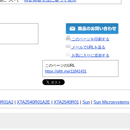
このページを印刷する
メールでURLを送る
お気に入りに追加する
このページのURL
https://plth.me/11841431
0R01A2
|
XTA2540R01A2E
|
XTA2540R01
|
Sun
|
Sun Microsystems