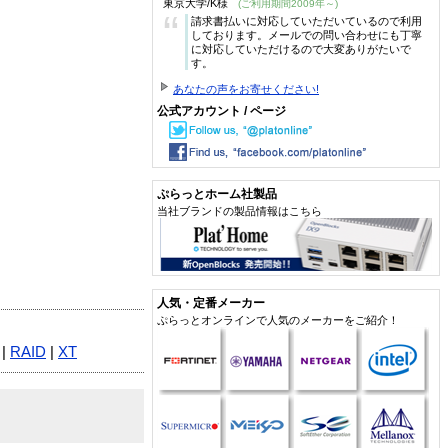
東京大学/K様
(ご利用期間2009年～)
“
請求書払いに対応していただいているので利用
しております。メールでの問い合わせにも丁寧
に対応していただけるので大変ありがたいで
す。
あなたの声をお寄せください!
公式アカウント / ページ
ぷらっとホーム社製品
当社ブランドの製品情報はこちら
人気・定番メーカー
ぷらっとオンラインで人気のメーカーをご紹介！
|
RAID
|
XT