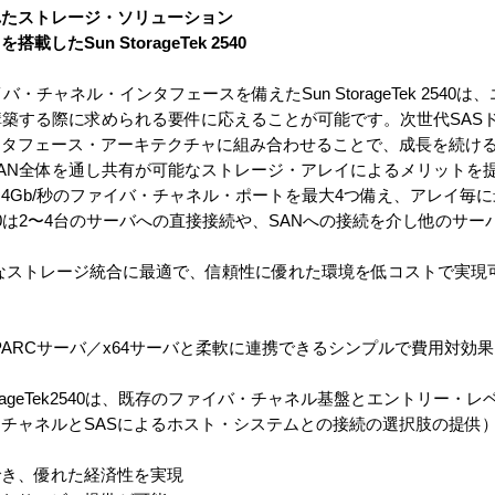
れたストレージ・ソリューション
たSun StorageTek 2540
・チャネル・インタフェースを備えたSun StorageTek 2540
構築する際に求められる要件に応えることが可能です。次世代SAS
ンタフェース・アーキテクチャに組み合わせることで、成長を続け
AN全体を通し共有が可能なストレージ・アレイによるメリットを
Gb/秒のファイバ・チャネル・ポートを最大4つ備え、アレイ毎に
ek2540は2〜4台のサーバへの直接接続や、SANへの接続を介し他の
40は小規模なストレージ統合に最適で、信頼性に優れた環境を低コストで実
PARCサーバ／x64サーバと柔軟に連携できるシンプルで費用対効
orageTek2540は、既存のファイバ・チャネル基盤とエントリー・レ
チャネルとSASによるホスト・システムとの接続の選択肢の提供
でき、優れた経済性を実現