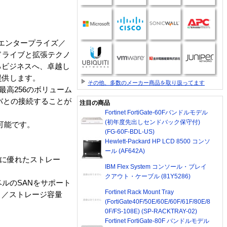
は、エンタープライズ／
ドライブと拡張テクノ
るビジネスへ、卓越し
提供します。
その他、多数のメーカー商品を取り扱ってます
最高256のボリューム
サーバとの接続することが
注目の商品
Fortinet FortiGate-60Fバンドルモデル
(初年度先出しセンドバック保守付)
現可能です。
(FG-60F-BDL-US)
Hewlett-Packard HP LCD 8500 コンソ
ール (AF642A)
果に優れたストレー
IBM Flex System コンソール・ブレイ
クアウト・ケーブル (81Y5286)
ベルのSANをサポート
Fortinet Rack Mount Tray
）／ストレージ容量
(FortiGate40F/50E/60E/60F/61F/80E/8
0F/FS-108E) (SP-RACKTRAY-02)
Fortinet FortiGate-80F バンドルモデル