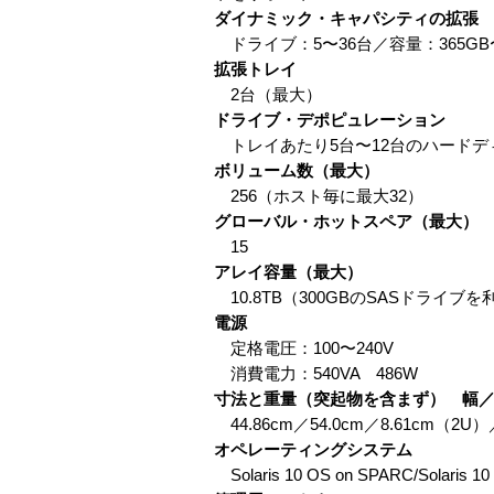
ダイナミック・キャパシティの拡張
ドライブ：5〜36台／容量：365GB〜1
拡張トレイ
2台（最大）
ドライブ・デポピュレーション
トレイあたり5台〜12台のハードデ
ボリューム数（最大）
256（ホスト毎に最大32）
グローバル・ホットスペア（最大）
15
アレイ容量（最大）
10.8TB（300GBのSASドライブ
電源
定格電圧：100〜240V
消費電力：540VA 486W
寸法と重量（突起物を含まず） 幅
44.86cm／54.0cm／8.61cm（2U）／
オペレーティングシステム
Solaris 10 OS on SPARC/Solaris 10 