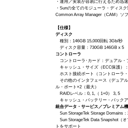
・運用／実装が容易に行えるため迅
・Sunの全てのモジューラ・ディスク製
Common Array Manager（CAM
【仕様】
ディスク
種別：146GB 15,000回転 3Gb/秒
ディスク容量：730GB 146GB x 
コントローラ
コントローラ･カード：デュアル・フ
キャッシュ・サイズ（ECC保護）：5
ホスト接続ポート（コントローラ・トレ
その他のインタフェース（デュアル・コントロ
ル・ポート×2（最大）
RAIDレベル：0, 1,（ 1+0） 3, 5
キャッシュ・バッテリー・バックア
統合データ・サービス／プレミアム
Sun StorageTek Storage
Sun StorageTek Data S
トをサポート