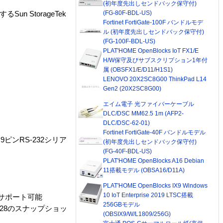
(初年度先出しセンドバック保守付)
(FG-80F-BDL-US)
 StorageTek
Fortinet FortiGate-100F バンドルモデ
ル (初年度先出しセンドバック保守付)
(FG-100F-BDL-US)
PLAT'HOME OpenBlocks IoT FX1/E
H/W保守及びサブスクリプション1年付
属 (OBSFX1/E/D11/H1S1)
LENOVO 20X2SC8G00 ThinkPad L14
Gen2 (20X2SC8G00)
エイム電子 光ファイバーケーブル
DLC/DSC MM62.5 1m (AFP2-
DLC/DSC-62-01)
Fortinet FortiGate-40F バンドルモデル
9ピンRS-232シリア
(初年度先出しセンドバック保守付)
(FG-40F-BDL-US)
PLAT'HOME OpenBlocks A16 Debian
11搭載モデル (OBSA16/D11A)
PLAT'HOME OpenBlocks IX9 Windows
10 IoT Enterprise 2019 LTSC搭載
ンをサポート可能
256GBモデル
に128のスナップショッ
(OBSIX9/W/L1809/256G)