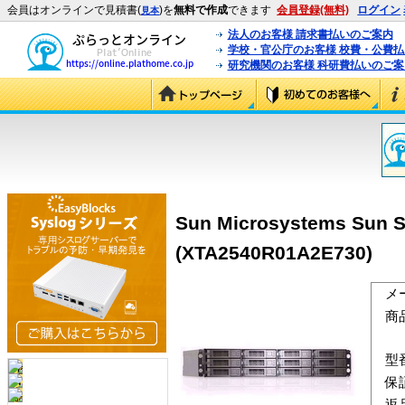
会員はオンラインで見積書(
)を
無料で作成
できます
会員登録(無料)
ログイン
見本
法人のお客様 請求書払いのご案内
学校・官公庁のお客様 校費・公費
研究機関のお客様 科研費払いのご案
Sun Microsystems Sun S
(XTA2540R01A2E730)
メ
商
型
保
返