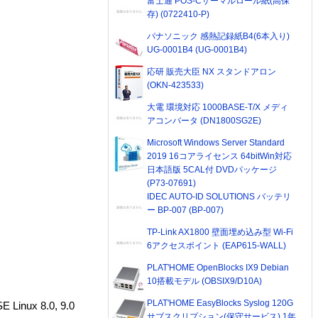
富士通 POS-Cサーマルロール紙(高保
存) (0722410-P)
パナソニック 感熱記録紙B4(6本入り)
UG-0001B4 (UG-0001B4)
応研 販売大臣 NX スタンドアロン
(OKN-423533)
大電 環境対応 1000BASE-T/X メディ
アコンバータ (DN1800SG2E)
Microsoft Windows Server Standard
2019 16コアライセンス 64bitWin対応
日本語版 5CAL付 DVDパッケージ
(P73-07691)
IDEC AUTO-ID SOLUTIONS バッテリ
ー BP-007 (BP-007)
TP-Link AX1800 壁面埋め込み型 Wi-Fi
6アクセスポイント (EAP615-WALL)
PLAT'HOME OpenBlocks IX9 Debian
10搭載モデル (OBSIX9/D10A)
PLAT'HOME EasyBlocks Syslog 120G
 Linux 8.0, 9.0
サブスクリプション(保守サービス) 1年