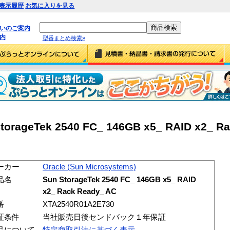
表示履歴
お気に入りを見る
払いのご案内
内
型番まとめ検索»
torageTek 2540 FC_ 146GB x5_ RAID x2_ R
ーカー
Oracle (Sun Microsystems)
品名
Sun StorageTek 2540 FC_ 146GB x5_ RAID
x2_ Rack Ready_ AC
番
XTA2540R01A2E730
証条件
当社販売日後センドバック１年保証
品について
特定商取引法に基づく表示