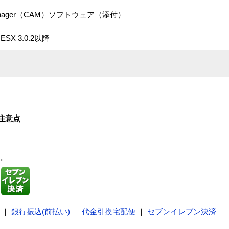
ay Manager（CAM）ソフトウェア（添付）
 ESX 3.0.2以降
注意点
す。
｜
銀行振込(前払い)
｜
代金引換宅配便
｜
セブンイレブン決済