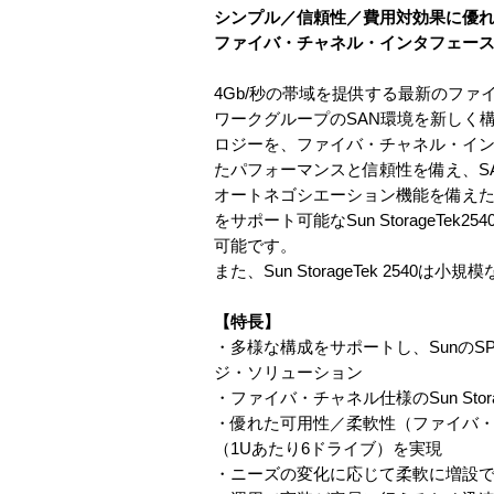
シンプル／信頼性／費用対効果に優
ファイバ・チャネル・インタフェースを搭載し
4Gb/秒の帯域を提供する最新のファイバ
ワークグループのSAN環境を新しく
ロジーを、ファイバ・チャネル・イ
たパフォーマンスと信頼性を備え、S
オートネゴシエーション機能を備えた4
をサポート可能なSun StorageT
可能です。
また、Sun StorageTek 25
【特長】
・多様な構成をサポートし、SunのS
ジ・ソリューション
・ファイバ・チャネル仕様のSun St
・優れた可用性／柔軟性（ファイバ・
（1Uあたり6ドライブ）を実現
・ニーズの変化に応じて柔軟に増設