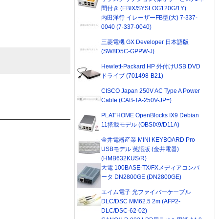
間付き (EBIX/SYSLOG120G/1Y)
内田洋行 イレーザーFB型(大) 7-337-
0040 (7-337-0040)
三菱電機 GX Developer 日本語版
(SW8D5C-GPPW-J)
Hewlett-Packard HP 外付けUSB DVD
ドライブ (701498-B21)
CISCO Japan 250V AC Type A Power
Cable (CAB-TA-250V-JP=)
PLAT'HOME OpenBlocks IX9 Debian
11搭載モデル (OBSIX9/D11A)
金井電器産業 MINI KEYBOARD Pro
USBモデル 英語版 (金井電器)
(HMB632KUS/R)
大電 100BASE-TX/FXメディアコンバ
ータ DN2800GE (DN2800GE)
エイム電子 光ファイバーケーブル
DLC/DSC MM62.5 2m (AFP2-
DLC/DSC-62-02)