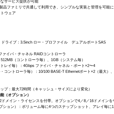
速なサービス提供が可能
品ファミリで共通して利用でき、シンプルな実装と管理を可能にするSun
）ソフトウェア
5 ドライブ：3.5inch ロー・プロファイル デュアルポートSAS
ァイバ・チャネル RAIDコントローラ
12MB（コントローラ毎）、1GB（システム毎）
イ毎）：4Gbps ファイバ・チャネル・ポート×2〜4
ーラ毎）：10/100 BASE-T Ethernetポート×2（最大）、
ップ：最大72時間（キャッシュ・サイズにより変化）
機能（オプション）
 Domains：2ドメイン・ライセンスを付帯。オプションで4／8／16ドメイ
napshot（オプション）：ボリューム毎に4つのスナップショット、アレイ毎