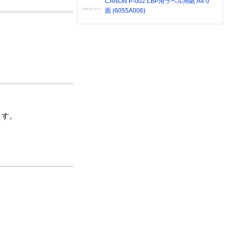
CANON P-002 LBP用ラベル用紙 A4 0
面 (6055A006)
ます。