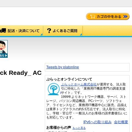
Tweets by platonline
ack Ready_ AC
ぷらっとオンラインについて
ぷらっとホーム株式会社
が運用する、法人取
引に特化した「業務用IT機器専門の調達支援
サイト」です。
1999年よりネットワーク機器、サーバ、スト
レージ、パソコン周辺機器、PCパーツ、ソフトウェ
ア、ライセンスなど、業務用IT機器中心に販売。品揃え
は業界トップクラスの約5.5万点です。法人取引に特化
し、学校・官公庁・一般法人のお客様の請求書後払いに
も対応しています。
IPv6への取り組み
会社概要
お客様からの声
もっと見る