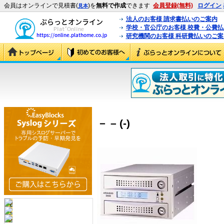
会員はオンラインで見積書(
)を
無料で作成
できます
会員登録(無料)
ログイン
見本
法人のお客様 請求書払いのご案内
学校・官公庁のお客様 校費・公費
研究機関のお客様 科研費払いのご案
－ – (-)