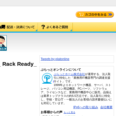
Tweets by platonline
_ Rack Ready_
ぷらっとオンラインについて
ぷらっとホーム株式会社
が運用する、法人取
引に特化した「業務用IT機器専門の調達支援
サイト」です。
1999年よりネットワーク機器、サーバ、スト
レージ、パソコン周辺機器、PCパーツ、ソフトウェ
ア、ライセンスなど、業務用IT機器中心に販売。品揃え
は業界トップクラスの約5.5万点です。法人取引に特化
し、学校・官公庁・一般法人のお客様の請求書後払いに
も対応しています。
IPv6への取り組み
会社概要
お客様からの声
もっと見る