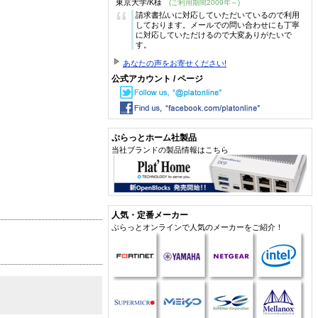
東京大学/K様
(ご利用期間2009年～)
“
請求書払いに対応していただいているので利用
しております。メールでの問い合わせにも丁寧
に対応していただけるので大変ありがたいで
す。
あなたの声をお寄せください!
公式アカウント / ページ
ぷらっとホーム社製品
当社ブランドの製品情報はこちら
人気・定番メーカー
ぷらっとオンラインで人気のメーカーをご紹介！