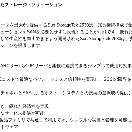
れたストレージ・ソリューション
スを最大6つ提供するSun StorageTek 2530は、冗長接続構成
ューションをSANを必要とせずに実現することが可能です。優れ
生産性を向上できるよう開発されたSun StorageTek 2530
ーションを提供します。
PARCサーバ／x64サーバと柔軟に連携できるシンプルで費用対効
k 2530は低コストで最適なパフォーマンスと信頼性を実現し、SCSIの限
チャネルとSASによるホスト・システムとの接続の選択肢の提供
でき、優れた経済性を実現
速なサービス提供が可能
品ファミリで共通して利用でき、シンプルな実装と管理を可能にするSun
）ソフトウェア