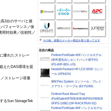
で最高3台のサーバと接
たパフォーマンス／保
は、費用対効果／信頼性／
その他、多数のメーカー商品を取り扱ってます
注目の商品
果に優れたストレー
Fortinet FortiGate-60Fバンドルモデル
(初年度先出しセンドバック保守付)
(FG-60F-BDL-US)
界を超えたDAS環境を提
Hewlett-Packard HP LCD 8500 コンソ
ール (AF642A)
）／ストレージ容量
IBM Flex System コンソール・ブレイ
クアウト・ケーブル (81Y5286)
Fortinet Rack Mount Tray
(FortiGate40F/50E/60E/60F/61F/80E/8
 StorageTek
0F/FS-108E) (SP-RACKTRAY-02)
Fortinet FortiGate-80F バンドルモデル