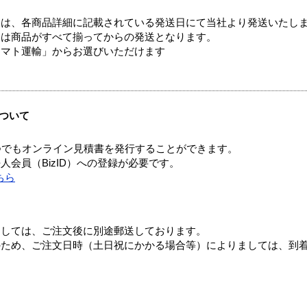
ては、各商品詳細に記載されている発送日にて当社より発送いたし
送は商品がすべて揃ってからの発送となります。
ヤマト運輸」からお選びいただけます
ついて
つでもオンライン見積書を発行することができます。
会員（BizID）への登録が必要です。
ちら
ましては、ご注文後に別途郵送しております。
のため、ご注文日時（土日祝にかかる場合等）によりましては、到