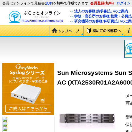
会員はオンラインで見積書(
)を
無料で作成
できます
会員登録(無料)
ログイン
見本
法人のお客様 請求書払いのご案内
学校・官公庁のお客様 校費・公費
研究機関のお客様 科研費払いのご案
Sun Microsystems Sun S
AC (XTA2530R01A2A600
メ
商
型
保
返