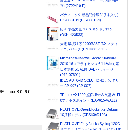
富士通 POS-Cサーマルロール紙(高保
存) (0722410-P)
パナソニック 感熱記録紙B4(6本入り)
UG-0001B4 (UG-0001B4)
応研 販売大臣 NX スタンドアロン
(OKN-423533)
大電 環境対応 1000BASE-T/X メディ
アコンバータ (DN1800SG2E)
Microsoft Windows Server Standard
2019 16コアライセンス 64bitWin対応
日本語版 5CAL付 DVDパッケージ
(P73-07691)
IDEC AUTO-ID SOLUTIONS バッテリ
ー BP-007 (BP-007)
 Linux 8.0, 9.0
TP-Link AX1800 壁面埋め込み型 Wi-Fi
6アクセスポイント (EAP615-WALL)
PLAT'HOME OpenBlocks IX9 Debian
10搭載モデル (OBSIX9/D10A)
PLAT'HOME EasyBlocks Syslog 120G
サブスクリプション(保守サービス) 1年