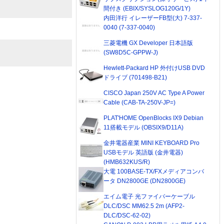
間付き (EBIX/SYSLOG120G/1Y)
内田洋行 イレーザーFB型(大) 7-337-
0040 (7-337-0040)
三菱電機 GX Developer 日本語版
(SW8D5C-GPPW-J)
Hewlett-Packard HP 外付けUSB DVD
ドライブ (701498-B21)
CISCO Japan 250V AC Type A Power
Cable (CAB-TA-250V-JP=)
PLAT'HOME OpenBlocks IX9 Debian
11搭載モデル (OBSIX9/D11A)
金井電器産業 MINI KEYBOARD Pro
USBモデル 英語版 (金井電器)
(HMB632KUS/R)
大電 100BASE-TX/FXメディアコンバ
ータ DN2800GE (DN2800GE)
エイム電子 光ファイバーケーブル
DLC/DSC MM62.5 2m (AFP2-
DLC/DSC-62-02)