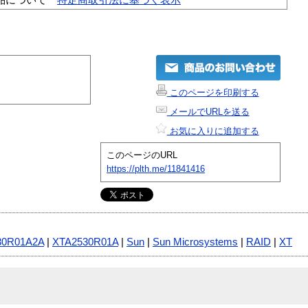
このページを印刷する
メールでURLを送る
お気に入りに追加する
このページのURL
https://plth.me/11841416
30R01A2A
|
XTA2530R01A
|
Sun
|
Sun Microsystems
|
RAID
|
XT