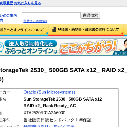
表示履歴
お気に入りを見る
払いのご案内
内
型番まとめ検索»
torageTek 2530_ 500GB SATA x12_ RAID x2
0)
ーカー
Oracle (Sun Microsystems)
品名
Sun StorageTek 2530_ 500GB SATA x12_
RAID x2_ Rack Ready_ AC
番
XTA2530R01A2A6000
証条件
当社販売日後センドバック１年保証
品について
特定商取引法に基づく表示