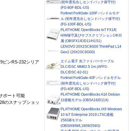
(初年度先出しセンドバック保守付)
(FG-80F-BDL-US)
Fortinet FortiGate-100F バンドルモデ
ル (初年度先出しセンドバック保守付)
(FG-100F-BDL-US)
PLAT'HOME OpenBlocks IoT FX1/E
H/W保守及びサブスクリプション1年付
属 (OBSFX1/E/D11/H1S1)
LENOVO 20X2SC8G00 ThinkPad L14
Gen2 (20X2SC8G00)
エイム電子 光ファイバーケーブル
9ピンRS-232シリア
DLC/DSC MM62.5 1m (AFP2-
DLC/DSC-62-01)
Fortinet FortiGate-40F バンドルモデル
(初年度先出しセンドバック保守付)
(FG-40F-BDL-US)
PLAT'HOME OpenBlocks A16 Debian
ンをサポート可能
11搭載モデル (OBSA16/D11A)
に128のスナップショッ
PLAT'HOME OpenBlocks IX9 Windows
10 IoT Enterprise 2019 LTSC搭載
256GBモデル
(OBSIX9/W/L1809/256G)