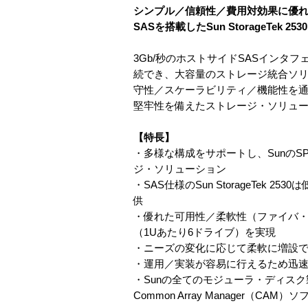
シンプル／信頼性／費用対効果に優
SASを搭載したSun StorageTek 2530
3Gb/秒のホストサイドSASインタフェー
続でき、大容量のストレージ統合ソリ
守性／スケーラビリティ／機能性を通して
堅牢性を備えたストレージ・ソリュ
【特長】
・多様な構成をサポートし、SunのS
ジ・ソリューション
・SAS仕様のSun StorageTe
供
・優れた可用性／柔軟性（ファイバ・
（1Uあたり6ドライブ）を実現
・ニーズの変化に応じて柔軟に増設
・運用／実装が容易に行えるため迅
・Sunの全てのモジューラ・ディスク製
Common Array Manager（CAM