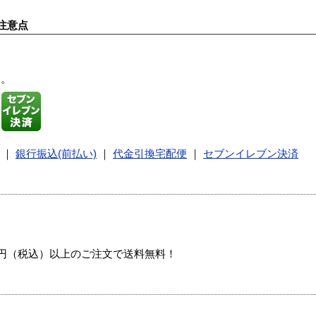
注意点
す。
｜
銀行振込(前払い)
｜
代金引換宅配便
｜
セブンイレブン決済
00円（税込）以上のご注文で送料無料！