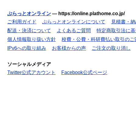
ぷらっとオンライン
—
https://online.plathome.co.jp/
ご利用ガイド
ぷらっとオンラインについて
見積書・納
配送・決済について
よくあるご質問
特定商取引法に基
個人情報取り扱い方針
校費・公費・科研費払い取引のご
IPv6への取り組み
お客様からの声
ご注文の取り消し
ソーシャルメディア
Twitter公式アカウント
Facebook公式ページ