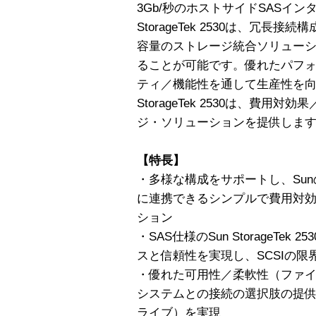
3Gb/秒のホストサイドSASイン
StorageTek 2530は、冗
容量のストレージ統合ソリューシ
ることが可能です。優れたパフ
ティ／機能性を通して生産性を向
StorageTek 2530は、費
ジ・ソリューションを提供しま
【特長】
・多様な構成をサポートし、Sunの
に連携できるシンプルで費用対
ション
・SAS仕様のSun StorageTe
スと信頼性を実現し、SCSIの限
・優れた可用性／柔軟性（ファイ
システムとの接続の選択肢の提供
ライブ）を実現