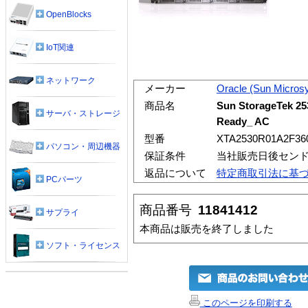
OpenBlocks
IoT関連
ネットワーク
メーカー
Oracle (Sun Micros
商品名
Sun StorageTek 2
サーバ・ストレージ
Ready_ AC
型番
XTA2530R01A2F36
パソコン・周辺機器
保証条件
当社販売日後セン
返品について
特定商取引法に基
PCパーツ
商品番号
11841412
サプライ
本商品は販売を終了しました
ソフト・ライセンス
このページを印刷する