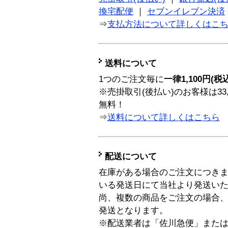
換宅配便
｜
セブンイレブン決済
⇒
支払方法について詳しくはこ
送料について
1つのご注文毎に
一律1,100円(税
※売掛取引(後払い)のお客様は33
無料！
⇒
送料について詳しくはこちら
配送について
在庫がある場合のご注文につき
いる発送日にて当社より発送い
尚、複数の商品をご注文の場合
発送となります。
※配送業者は「佐川急便」また