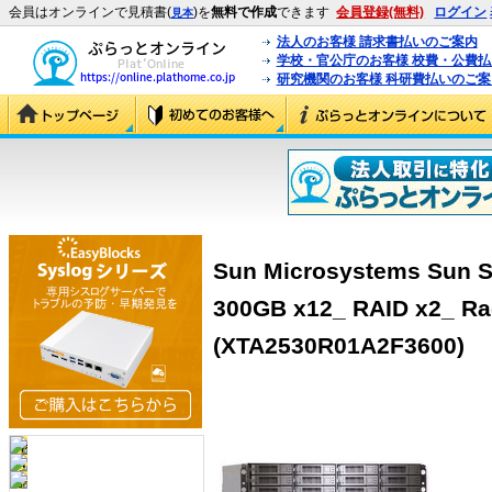
会員はオンラインで見積書(
)を
無料で作成
できます
会員登録(無料)
ログイン
見本
法人のお客様 請求書払いのご案内
学校・官公庁のお客様 校費・公費
研究機関のお客様 科研費払いのご案
Sun Microsystems Sun S
300GB x12_ RAID x2_ R
(XTA2530R01A2F3600)