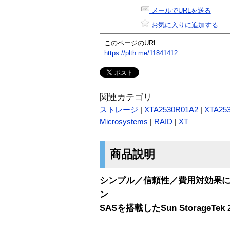
メールでURLを送る
お気に入りに追加する
このページのURL
https://plth.me/11841412
関連カテゴリ
ストレージ
|
XTA2530R01A2
|
XTA25
Microsystems
|
RAID
|
XT
商品説明
シンプル／信頼性／費用対効果
ン
SASを搭載したSun StorageTek 2