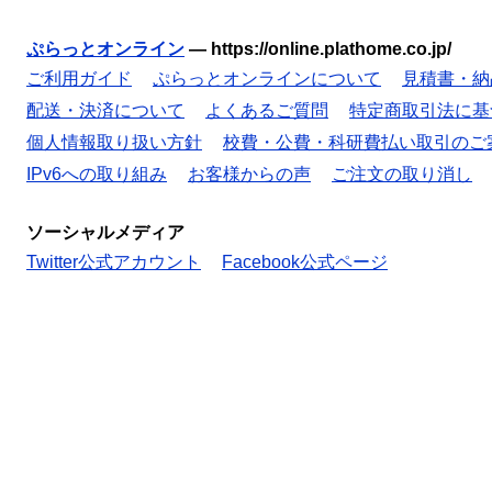
ぷらっとオンライン
—
https://online.plathome.co.jp/
ご利用ガイド
ぷらっとオンラインについて
見積書・納
配送・決済について
よくあるご質問
特定商取引法に基
個人情報取り扱い方針
校費・公費・科研費払い取引のご
IPv6への取り組み
お客様からの声
ご注文の取り消し
ソーシャルメディア
Twitter公式アカウント
Facebook公式ページ