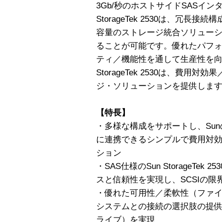
3Gb/秒のホストサイドSASイン
StorageTek 2530は、冗
容量のストレージ統合ソリューシ
ることが可能です。優れたパフ
ティ／機能性を通して生産性を向
StorageTek 2530は、費
ジ・ソリューションを提供しま
【特長】
・多様な構成をサポートし、Sunの
に連携できるシンプルで費用対
ション
・SAS仕様のSun StorageTe
スと信頼性を実現し、SCSIの限
・優れた可用性／柔軟性（ファイ
システムとの接続の選択肢の提供
ライブ）を実現