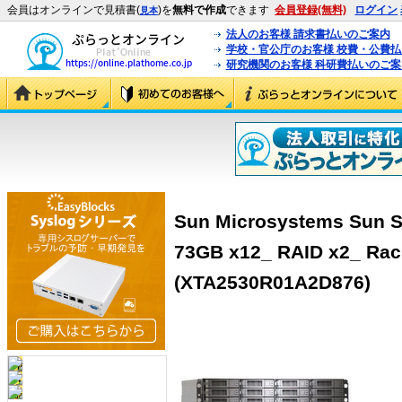
会員はオンラインで見積書(
)を
無料で作成
できます
会員登録(無料)
ログイン
見本
法人のお客様 請求書払いのご案内
学校・官公庁のお客様 校費・公費
研究機関のお客様 科研費払いのご案
Sun Microsystems Sun S
73GB x12_ RAID x2_ Ra
(XTA2530R01A2D876)