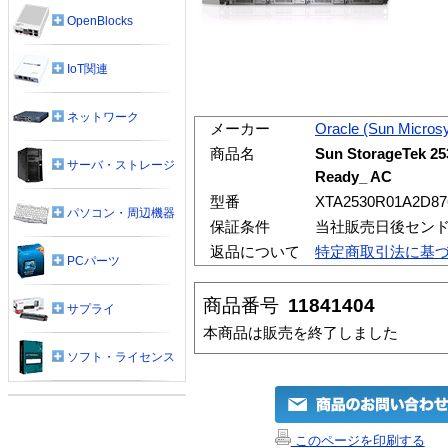
OpenBlocks
IoT関連
ネットワーク
メーカー
Oracle (Sun Micros
商品名
Sun StorageTek 2
サーバ・ストレージ
Ready_ AC
型番
XTA2530R01A2D87
パソコン・周辺機器
保証条件
当社販売日後セン
返品について
特定商取引法に基
PCパーツ
商品番号
11841404
サプライ
本商品は販売を終了しました
ソフト・ライセンス
このページを印刷する