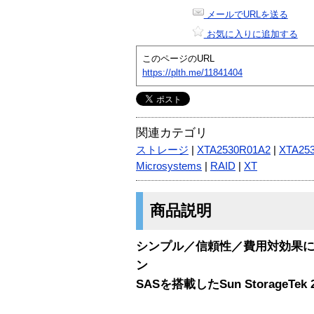
メールでURLを送る
お気に入りに追加する
このページのURL
https://plth.me/11841404
関連カテゴリ
ストレージ
|
XTA2530R01A2
|
XTA25
Microsystems
|
RAID
|
XT
商品説明
シンプル／信頼性／費用対効果
ン
SASを搭載したSun StorageTek 2