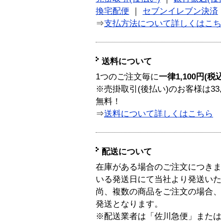
換宅配便
｜
セブンイレブン決済
⇒
支払方法について詳しくはこ
送料について
1つのご注文毎に
一律1,100円(税
※売掛取引(後払い)のお客様は33
無料！
⇒
送料について詳しくはこちら
配送について
在庫がある場合のご注文につき
いる発送日にて当社より発送い
尚、複数の商品をご注文の場合
発送となります。
※配送業者は「佐川急便」また