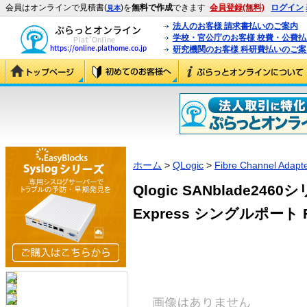
会員はオンラインで見積書(
)を
無料で作成
できます
会員登録(無料)
ログイン
見本
法人のお客様 請求書払いのご案内
学校・官公庁のお客様 校費・公費
研究機関のお客様 科研費払いのご案
ホーム
>
QLogic
>
Fibre Channel Adapt
Qlogic SANblade2460
Express シングルポート Fi