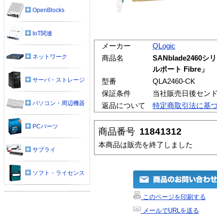
OpenBlocks
IoT関連
メーカー
QLogic
ネットワーク
商品名
SANblade2460シ
ルポート Fibre」
サーバ・ストレージ
型番
QLA2460-CK
保証条件
当社販売日後センド
パソコン・周辺機器
返品について
特定商取引法に基
PCパーツ
商品番号
11841312
本商品は販売を終了しました
サプライ
ソフト・ライセンス
このページを印刷する
メールでURLを送る