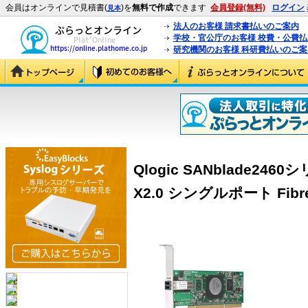
会員はオンラインで見積書(
)を
無料で作成
できます
会員登録(無料)
ログイン
見本
法人のお客様 請求書払いのご案内
学校・官公庁のお客様 校費・公費
研究機関のお客様 科研費払いのご案
Qlogic SANblade2460
X2.0 シングルポート Fibre