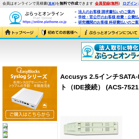
会員はオンラインで見積書(
)を
無料で作成
できます
会員登録(無料)
ログイン
見本
法人のお客様 請求書払いのご案内
学校・官公庁のお客様 校費・公費
研究機関のお客様 科研費払いのご案
Accusys 2.5インチS
ト（IDE接続） (ACS-7521