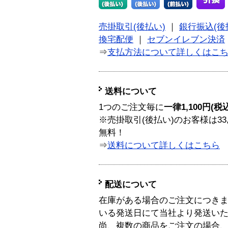
売掛取引(後払い)
｜
銀行振込(後
換宅配便
｜
セブンイレブン決済
⇒
支払方法について詳しくはこ
送料について
1つのご注文毎に
一律1,100円(税
※売掛取引(後払い)のお客様は33
無料！
⇒
送料について詳しくはこちら
配送について
在庫がある場合のご注文につき
いる発送日にて当社より発送い
尚、複数の商品をご注文の場合