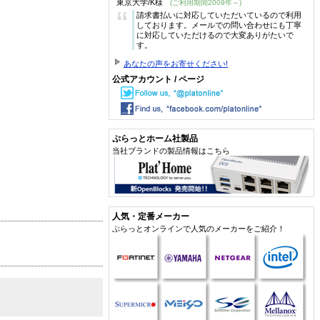
東京大学/K様
(ご利用期間2009年～)
“
請求書払いに対応していただいているので利用
しております。メールでの問い合わせにも丁寧
に対応していただけるので大変ありがたいで
す。
あなたの声をお寄せください!
公式アカウント / ページ
ぷらっとホーム社製品
当社ブランドの製品情報はこちら
人気・定番メーカー
ぷらっとオンラインで人気のメーカーをご紹介！