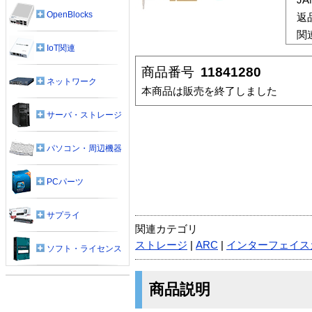
OpenBlocks
返
関
IoT関連
商品番号
11841280
ネットワーク
本商品は販売を終了しました
サーバ・ストレージ
パソコン・周辺機器
PCパーツ
サプライ
関連カテゴリ
ストレージ
|
ARC
|
インターフェイス
ソフト・ライセンス
商品説明