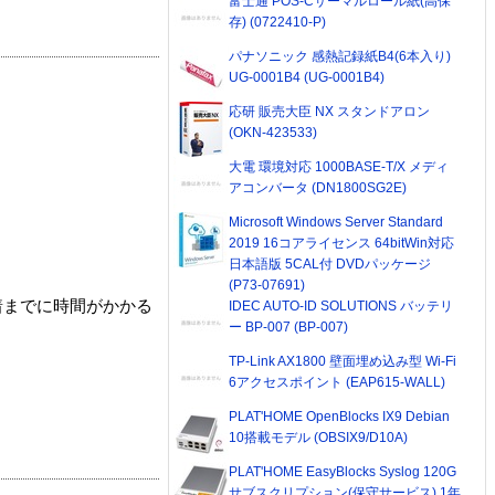
富士通 POS-Cサーマルロール紙(高保
存) (0722410-P)
パナソニック 感熱記録紙B4(6本入り)
UG-0001B4 (UG-0001B4)
応研 販売大臣 NX スタンドアロン
(OKN-423533)
大電 環境対応 1000BASE-T/X メディ
アコンバータ (DN1800SG2E)
Microsoft Windows Server Standard
2019 16コアライセンス 64bitWin対応
日本語版 5CAL付 DVDパッケージ
(P73-07691)
着までに時間がかかる
IDEC AUTO-ID SOLUTIONS バッテリ
ー BP-007 (BP-007)
TP-Link AX1800 壁面埋め込み型 Wi-Fi
6アクセスポイント (EAP615-WALL)
PLAT'HOME OpenBlocks IX9 Debian
10搭載モデル (OBSIX9/D10A)
PLAT'HOME EasyBlocks Syslog 120G
サブスクリプション(保守サービス) 1年