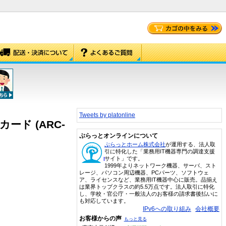
Tweets by platonline
IDカード (ARC-
ぷらっとオンラインについて
ぷらっとホーム株式会社
が運用する、法人取
引に特化した「業務用IT機器専門の調達支援
サイト」です。
1999年よりネットワーク機器、サーバ、スト
レージ、パソコン周辺機器、PCパーツ、ソフトウェ
ア、ライセンスなど、業務用IT機器中心に販売。品揃え
は業界トップクラスの約5.5万点です。法人取引に特化
し、学校・官公庁・一般法人のお客様の請求書後払いに
も対応しています。
IPv6への取り組み
会社概要
お客様からの声
もっと見る