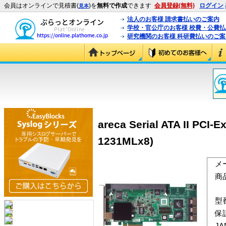
会員はオンラインで見積書(
)を
無料で作成
できます
会員登録(無料)
ログイン
見本
法人のお客様 請求書払いのご案内
学校・官公庁のお客様 校費・公費
研究機関のお客様 科研費払いのご案
areca Serial ATA II
1231MLx8)
メ
商
型
保
J