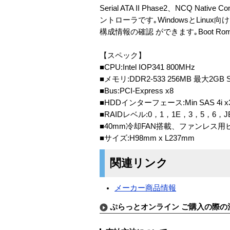
Serial ATA II Phase2、NCQ Na
ントローラです｡WindowsとLinu
構成情報の確認 ができます｡Boot R
【スペック】
■CPU:Intel IOP341 800MHz
■メモリ:DDR2-533 256MB 最大2GB 
■Bus:PCI-Express x8
■HDDインターフェース:Min SAS 4i x3 1
■RAIDレベル:0，1，1E，3，5，6，J
■40mm冷却FAN搭載、ファンレス
■サイズ:H98mm x L237mm
関連リンク
メーカー商品情報
ぷらっとオンライン ご購入の際の