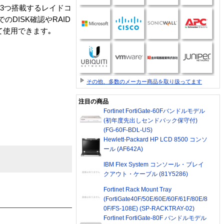
内部ポートを3つ搭載するレイドコ
のDISK確認やRAID
して使用できます｡
その他、多数のメーカー商品を取り扱ってます
注目の商品
Fortinet FortiGate-60Fバンドルモデル
(初年度先出しセンドバック保守付)
(FG-60F-BDL-US)
Hewlett-Packard HP LCD 8500 コンソ
ール (AF642A)
IBM Flex System コンソール・ブレイ
クアウト・ケーブル (81Y5286)
Fortinet Rack Mount Tray
(FortiGate40F/50E/60E/60F/61F/80E/8
0F/FS-108E) (SP-RACKTRAY-02)
Fortinet FortiGate-80F バンドルモデル