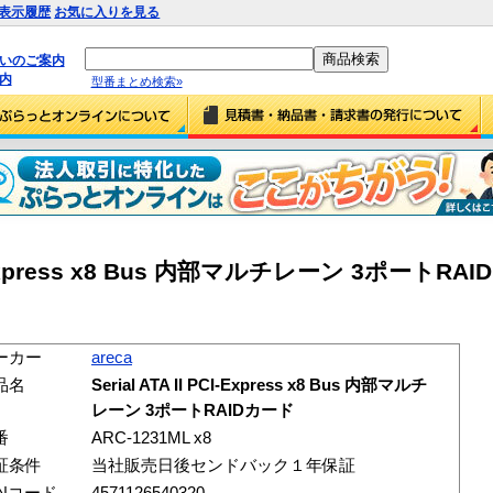
表示履歴
お気に入りを見る
払いのご案内
内
型番まとめ検索»
 PCI-Express x8 Bus 内部マルチレーン 3ポートRA
ーカー
areca
品名
Serial ATA II PCI-Express x8 Bus 内部マルチ
レーン 3ポートRAIDカード
番
ARC-1231ML x8
証条件
当社販売日後センドバック１年保証
ANコード
4571126540320