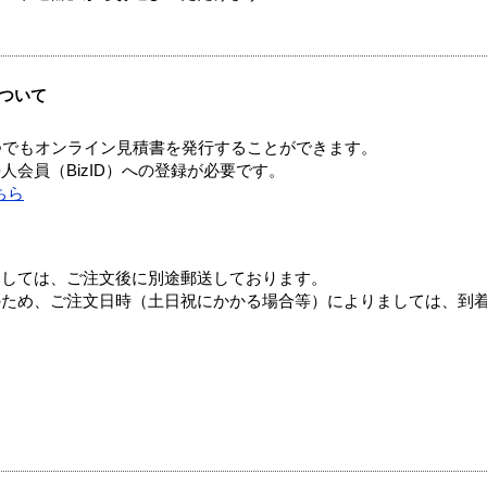
ついて
つでもオンライン見積書を発行することができます。
会員（BizID）への登録が必要です。
ちら
ましては、ご注文後に別途郵送しております。
のため、ご注文日時（土日祝にかかる場合等）によりましては、到