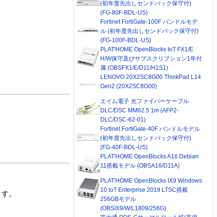
(初年度先出しセンドバック保守付)
(FG-80F-BDL-US)
Fortinet FortiGate-100F バンドルモデ
ル (初年度先出しセンドバック保守付)
(FG-100F-BDL-US)
PLAT'HOME OpenBlocks IoT FX1/E
H/W保守及びサブスクリプション1年付
属 (OBSFX1/E/D11/H1S1)
LENOVO 20X2SC8G00 ThinkPad L14
Gen2 (20X2SC8G00)
エイム電子 光ファイバーケーブル
DLC/DSC MM62.5 1m (AFP2-
DLC/DSC-62-01)
Fortinet FortiGate-40F バンドルモデル
(初年度先出しセンドバック保守付)
(FG-40F-BDL-US)
PLAT'HOME OpenBlocks A16 Debian
11搭載モデル (OBSA16/D11A)
PLAT'HOME OpenBlocks IX9 Windows
10 IoT Enterprise 2019 LTSC搭載
ます。
256GBモデル
(OBSIX9/W/L1809/256G)