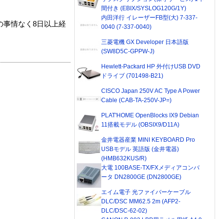
間付き (EBIX/SYSLOG120G/1Y)
内田洋行 イレーザーFB型(大) 7-337-
の事情なく8日以上経
0040 (7-337-0040)
三菱電機 GX Developer 日本語版
(SW8D5C-GPPW-J)
Hewlett-Packard HP 外付けUSB DVD
ドライブ (701498-B21)
CISCO Japan 250V AC Type A Power
Cable (CAB-TA-250V-JP=)
PLAT'HOME OpenBlocks IX9 Debian
11搭載モデル (OBSIX9/D11A)
金井電器産業 MINI KEYBOARD Pro
USBモデル 英語版 (金井電器)
(HMB632KUS/R)
大電 100BASE-TX/FXメディアコンバ
ータ DN2800GE (DN2800GE)
エイム電子 光ファイバーケーブル
DLC/DSC MM62.5 2m (AFP2-
DLC/DSC-62-02)