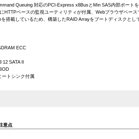
tive Command Queuing 対応のPCI-Express x8BusとMin SAS
x向けにHTTPベースの監視ユーティリティが付属、Webブラウザベースで
omを搭載しているため、構築したRAID Arrayをブートディスクと
SDRAM ECC
2 SATA II
BOD
用ヒートシンク付属
注意点