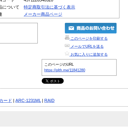
品について
特定商取引法に基づく表示
連
メーカー商品ページ
このページを印刷する
メールでURLを送る
お気に入りに追加する
このページのURL
https://plth.me/11841280
カード
|
ARC-1231ML
|
RAID