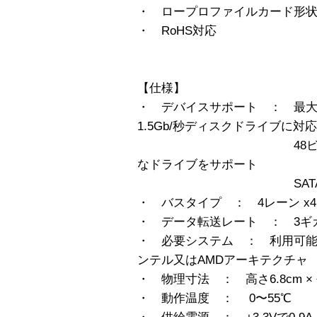
・ ロープロファイルカード形
・ RoHS対応
【仕様】
・ デバイスサポート ： 最大4台ま
1.5Gb/秒ディスクドライブに対応
48ビットLBAサポ
なドライブをサポート
SATAテープ
・ バスタイプ ： 4レーン x4 PC
・ データ転送レート ： 3ギガ
・ 必要システム ： 利用可能なPC
ンテル又はAMDアーキテクチャ
・ 物理寸法 ： 高さ6.8cm × 長
・ 動作温度 ： 0〜55℃