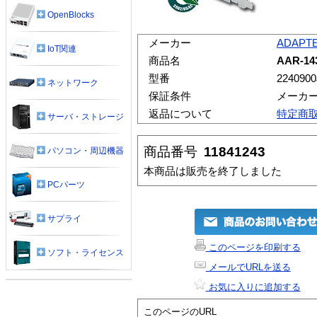
OpenBlocks
メーカー
ADAPT
IoT関連
商品名
AAR-14
型番
224090
ネットワーク
保証条件
メーカ
返品について
特定商
サーバ・ストレージ
商品番号
11841243
パソコン・周辺機器
本商品は販売を終了しました
PCパーツ
サプライ
このページを印刷する
ソフト・ライセンス
メールでURLを送る
お気に入りに追加する
このページのURL