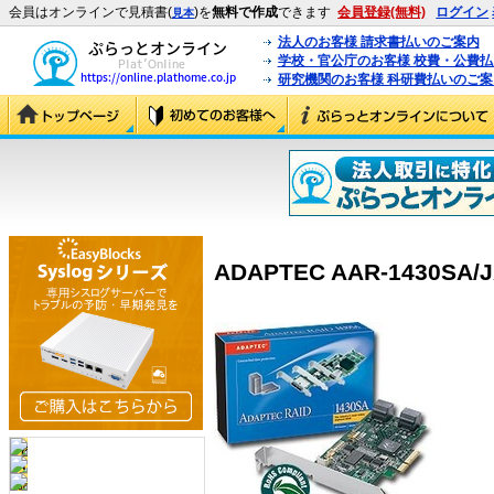
会員はオンラインで見積書(
)を
無料で作成
できます
会員登録(無料)
ログイン
見本
法人のお客様 請求書払いのご案内
学校・官公庁のお客様 校費・公費
研究機関のお客様 科研費払いのご案
ADAPTEC AAR-1430SA/JA