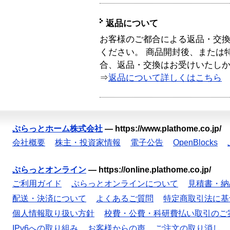
返品について
お客様のご都合による返品・交
ください。 商品開封後、または
合、返品・交換はお受けいたし
⇒
返品について詳しくはこちら
ぷらっとホーム株式会社
—
https://www.plathome.co.jp/
会社概要
株主・投資家情報
電子公告
OpenBlocks
ぷらっとオンライン
—
https://online.plathome.co.jp/
ご利用ガイド
ぷらっとオンラインについて
見積書・納
配送・決済について
よくあるご質問
特定商取引法に基
個人情報取り扱い方針
校費・公費・科研費払い取引のご
IPv6への取り組み
お客様からの声
ご注文の取り消し