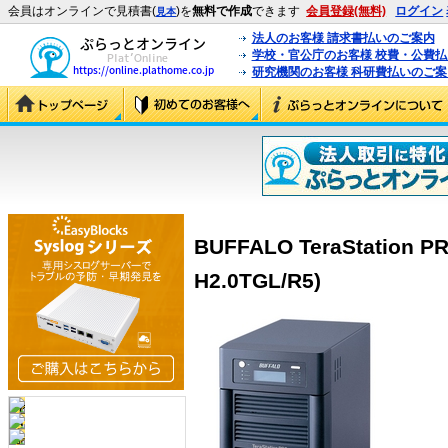
会員はオンラインで見積書(
)を
無料で作成
できます
会員登録(無料)
ログイン
見本
法人のお客様 請求書払いのご案内
学校・官公庁のお客様 校費・公費
研究機関のお客様 科研費払いのご案
BUFFALO TeraStation PR
H2.0TGL/R5)