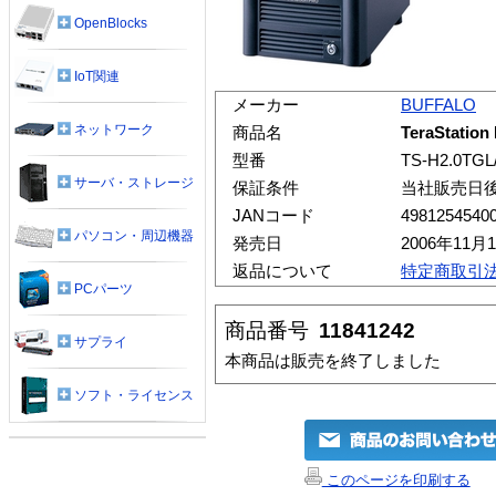
OpenBlocks
IoT関連
メーカー
BUFFALO
ネットワーク
商品名
TeraStatio
型番
TS-H2.0TGL
サーバ・ストレージ
保証条件
当社販売日
JANコード
4981254540
パソコン・周辺機器
発売日
2006年11月
返品について
特定商取引
PCパーツ
商品番号
11841242
サプライ
本商品は販売を終了しました
ソフト・ライセンス
このページを印刷する