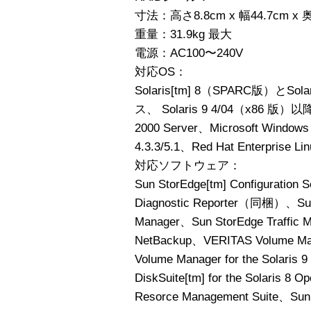
寸法：高さ8.8cm x 幅44.7cm x 
重量：31.9kg 最大
電源：AC100〜240V
対応OS：
Solaris[tm] 8（SPARC版）とS
ス、 Solaris 9 4/04（x86 版）
2000 Server、Microsoft Windows
4.3.3/5.1、Red Hat Enterprise Lin
対応ソフトウェア：
Sun StorEdge[tm] Configurati
Diagnostic Reporter（同梱）、Sun 
Manager、Sun StorEdge Traffic
NetBackup、VERITAS Volume 
Volume Manager for the Solaris 
DiskSuite[tm] for the Solaris 8
Resorce Management Suite、Sun