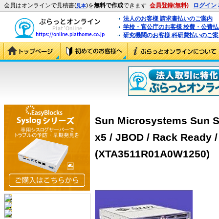
会員はオンラインで見積書(
)を
無料で作成
できます
会員登録(無料)
ログイン
見本
法人のお客様 請求書払いのご案内
学校・官公庁のお客様 校費・公費
研究機関のお客様 科研費払いのご案
Sun Microsystems Sun S
x5 / JBOD / Rack Ready /
(XTA3511R01A0W1250)