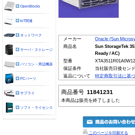
OpenBlocks
IoT関連
ネットワーク
メーカー
Oracle (Sun Micros
商品名
Sun StorageTek 35
サーバ・ストレージ
Ready / AC)
型番
XTA3511R01A0W12
パソコン・周辺機器
保証条件
当社販売日後センド
返品について
特定商取引法に基
PCパーツ
商品番号
11841231
サプライ
本商品は販売を終了しました
ソフト・ライセンス
このページを印刷する