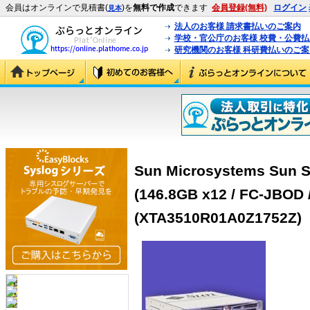
会員はオンラインで見積書(
)を
無料で作成
できます
会員登録(無料)
ログイン
見本
法人のお客様 請求書払いのご案内
学校・官公庁のお客様 校費・公費
研究機関のお客様 科研費払いのご案
Sun Microsystems Sun S
(146.8GB x12 / FC-JBOD 
(XTA3510R01A0Z1752Z)