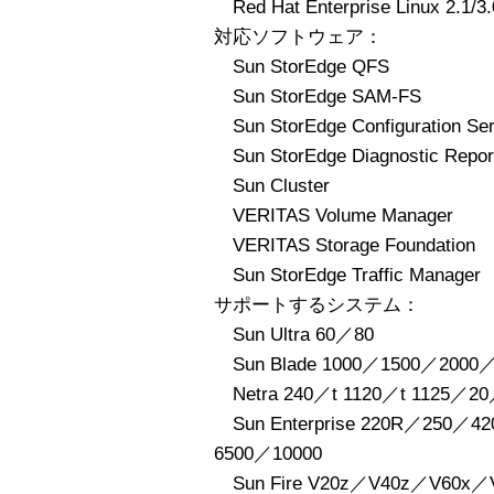
Red Hat Enterprise Linux 2.1/3.
対応ソフトウェア：
Sun StorEdge QFS
Sun StorEdge SAM-FS
Sun StorEdge Configuration Ser
Sun StorEdge Diagnostic Repor
Sun Cluster
VERITAS Volume Manager
VERITAS Storage Foundation
Sun StorEdge Traffic Manager
サポートするシステム：
Sun Ultra 60／80
Sun Blade 1000／1500／2000／
Netra 240／t 1120／t 1125／20
Sun Enterprise 220R／250／
6500／10000
Sun Fire V20z／V40z／V60x