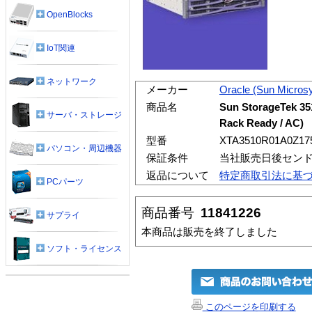
OpenBlocks
IoT関連
ネットワーク
メーカー
Oracle (Sun Micros
商品名
Sun StorageTek 35
サーバ・ストレージ
Rack Ready / AC)
型番
XTA3510R01A0Z17
パソコン・周辺機器
保証条件
当社販売日後センド
返品について
特定商取引法に基
PCパーツ
商品番号
11841226
サプライ
本商品は販売を終了しました
ソフト・ライセンス
このページを印刷する