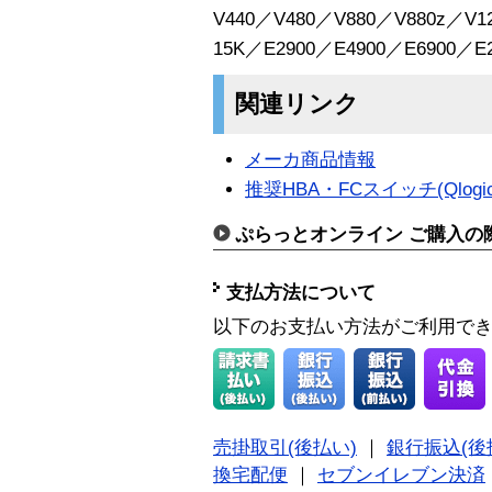
V440／V480／V880／V880z／V1
15K／E2900／E4900／E6900／E
関連リンク
メーカ商品情報
推奨HBA・FCスイッチ(Qlogic
ぷらっとオンライン ご購入の
支払方法について
以下のお支払い方法がご利用で
売掛取引(後払い)
｜
銀行振込(後
換宅配便
｜
セブンイレブン決済