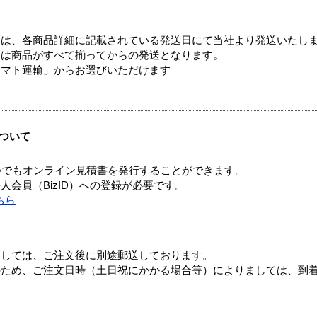
ては、各商品詳細に記載されている発送日にて当社より発送いたし
送は商品がすべて揃ってからの発送となります。
ヤマト運輸」からお選びいただけます
ついて
つでもオンライン見積書を発行することができます。
会員（BizID）への登録が必要です。
ちら
ましては、ご注文後に別途郵送しております。
のため、ご注文日時（土日祝にかかる場合等）によりましては、到