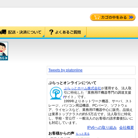
Tweets by platonline
ぷらっとオンラインについて
ぷらっとホーム株式会社
が運用する、法人取
引に特化した「業務用IT機器専門の調達支援
サイト」です。
1999年よりネットワーク機器、サーバ、スト
レージ、パソコン周辺機器、PCパーツ、ソフトウェ
ア、ライセンスなど、業務用IT機器中心に販売。品揃え
は業界トップクラスの約5.5万点です。法人取引に特化
し、学校・官公庁・一般法人のお客様の請求書後払いに
も対応しています。
IPv6への取り組み
会社概要
お客様からの声
もっと見る