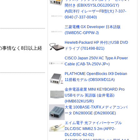
間付き (EBIX/SYSLOG120G/1Y)
内田洋行 イレーザーFB型(大) 7-337-
0040 (7-337-0040)
三菱電機 GX Developer 日本語版
(SW8D5C-GPPW-J)
Hewlett-Packard HP 外付けUSB DVD
の事情なく8日以上経
ドライブ (701498-B21)
CISCO Japan 250V AC Type A Power
Cable (CAB-TA-250V-JP=)
PLAT'HOME OpenBlocks IX9 Debian
11搭載モデル (OBSIX9/D11A)
金井電器産業 MINI KEYBOARD Pro
USBモデル 英語版 (金井電器)
(HMB632KUS/R)
大電 100BASE-TX/FXメディアコンバ
ータ DN2800GE (DN2800GE)
エイム電子 光ファイバーケーブル
DLC/DSC MM62.5 2m (AFP2-
DLC/DSC-62-02)