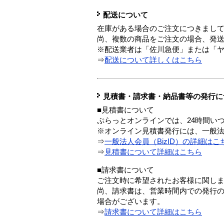
配送について
在庫がある場合のご注文につきまし
尚、複数の商品をご注文の場合、発
※配送業者は「佐川急便」または「
⇒
配送について詳しくはこちら
見積書・請求書・納品書等の発行に
■見積書について
ぷらっとオンラインでは、24時間い
※オンライン見積書発行には、一般法人
⇒
一般法人会員（BizID）の詳細はこ
⇒
見積書について詳細はこちら
■請求書について
ご注文時に希望されたお客様に関し
尚、請求書は、営業時間内での発行
場合がございます。
⇒
請求書について詳細はこちら