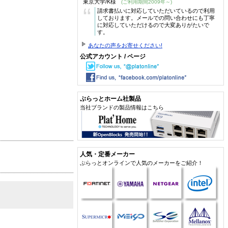
東京大学/K様
(ご利用期間2009年～)
“
請求書払いに対応していただいているので利用
しております。メールでの問い合わせにも丁寧
に対応していただけるので大変ありがたいで
す。
あなたの声をお寄せください!
公式アカウント / ページ
ぷらっとホーム社製品
当社ブランドの製品情報はこちら
人気・定番メーカー
ぷらっとオンラインで人気のメーカーをご紹介！