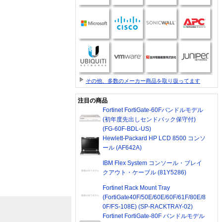
その他、多数のメーカー商品を取り扱ってます
注目の商品
Fortinet FortiGate-60Fバンドルモデル
(初年度先出しセンドバック保守付)
(FG-60F-BDL-US)
Hewlett-Packard HP LCD 8500 コンソ
ール (AF642A)
IBM Flex System コンソール・ブレイ
クアウト・ケーブル (81Y5286)
Fortinet Rack Mount Tray
(FortiGate40F/50E/60E/60F/61F/80E/8
0F/FS-108E) (SP-RACKTRAY-02)
Fortinet FortiGate-80F バンドルモデル