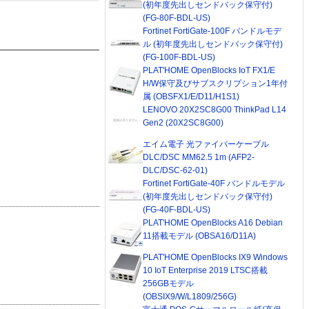
(初年度先出しセンドバック保守付)
(FG-80F-BDL-US)
Fortinet FortiGate-100F バンドルモデ
ル (初年度先出しセンドバック保守付)
(FG-100F-BDL-US)
PLAT'HOME OpenBlocks IoT FX1/E
H/W保守及びサブスクリプション1年付
属 (OBSFX1/E/D11/H1S1)
LENOVO 20X2SC8G00 ThinkPad L14
Gen2 (20X2SC8G00)
エイム電子 光ファイバーケーブル
DLC/DSC MM62.5 1m (AFP2-
DLC/DSC-62-01)
Fortinet FortiGate-40F バンドルモデル
(初年度先出しセンドバック保守付)
(FG-40F-BDL-US)
PLAT'HOME OpenBlocks A16 Debian
11搭載モデル (OBSA16/D11A)
PLAT'HOME OpenBlocks IX9 Windows
10 IoT Enterprise 2019 LTSC搭載
256GBモデル
(OBSIX9/W/L1809/256G)