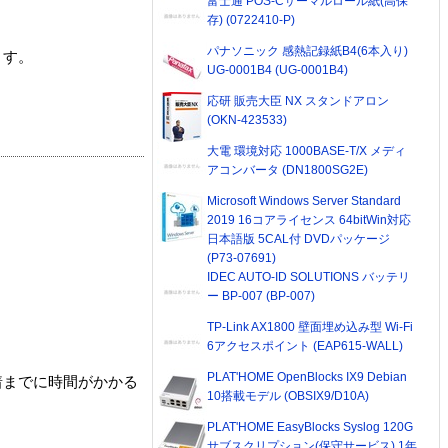
富士通 POS-Cサーマルロール紙(高保
存) (0722410-P)
パナソニック 感熱記録紙B4(6本入り)
ます。
UG-0001B4 (UG-0001B4)
応研 販売大臣 NX スタンドアロン
(OKN-423533)
大電 環境対応 1000BASE-T/X メディ
アコンバータ (DN1800SG2E)
Microsoft Windows Server Standard
2019 16コアライセンス 64bitWin対応
日本語版 5CAL付 DVDパッケージ
(P73-07691)
IDEC AUTO-ID SOLUTIONS バッテリ
ー BP-007 (BP-007)
TP-Link AX1800 壁面埋め込み型 Wi-Fi
6アクセスポイント (EAP615-WALL)
PLAT'HOME OpenBlocks IX9 Debian
着までに時間がかかる
10搭載モデル (OBSIX9/D10A)
PLAT'HOME EasyBlocks Syslog 120G
サブスクリプション(保守サービス) 1年