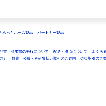
ぷらっとホーム製品
パートナー製品
品書・請求書の発行について
配送・決済について
よくあ
方針
校費・公費・科研費払い取引のご案内
売掛取引のご