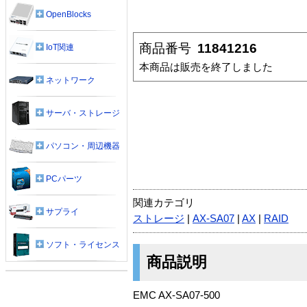
OpenBlocks
商品番号
11841216
IoT関連
本商品は販売を終了しました
ネットワーク
サーバ・ストレージ
パソコン・周辺機器
PCパーツ
関連カテゴリ
サプライ
ストレージ
|
AX-SA07
|
AX
|
RAID
ソフト・ライセンス
商品説明
EMC AX-SA07-500