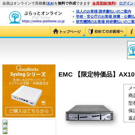
会員はオンラインで見積書(
)を
無料で作成
できます
会員登録(無料)
ログイン
見本
法人のお客様 請求書払いのご案内
学校・官公庁のお客様 校費・公費
研究機関のお客様 科研費払いのご案
EMC 【限定特価品】AX100用5
メ
商
型
保
返