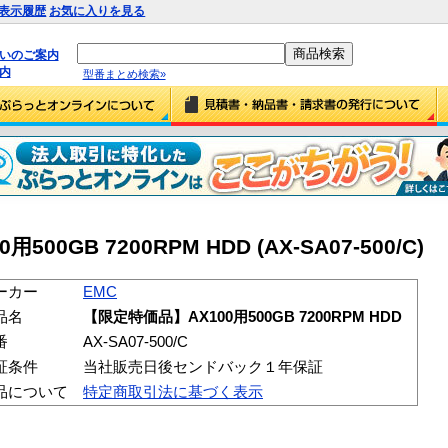
表示履歴
お気に入りを見る
払いのご案内
内
型番まとめ検索»
00GB 7200RPM HDD (AX-SA07-500/C)
ーカー
EMC
品名
【限定特価品】AX100用500GB 7200RPM HDD
番
AX-SA07-500/C
証条件
当社販売日後センドバック１年保証
品について
特定商取引法に基づく表示