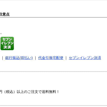
注意点
す。
｜
銀行振込(前払い)
｜
代金引換宅配便
｜
セブンイレブン決済
00円（税込）以上のご注文で送料無料！