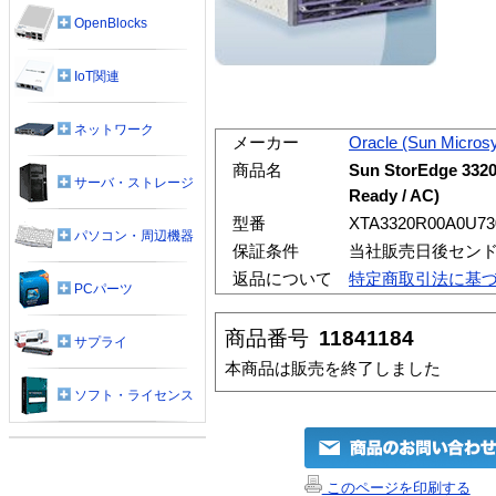
OpenBlocks
IoT関連
ネットワーク
メーカー
Oracle (Sun Micros
商品名
Sun StorEdge 3320
サーバ・ストレージ
Ready / AC)
型番
XTA3320R00A0U73
パソコン・周辺機器
保証条件
当社販売日後センド
返品について
特定商取引法に基
PCパーツ
商品番号
11841184
サプライ
本商品は販売を終了しました
ソフト・ライセンス
このページを印刷する