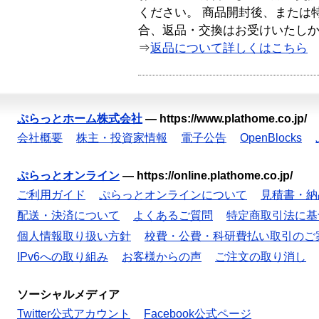
ください。 商品開封後、または
合、返品・交換はお受けいたし
⇒
返品について詳しくはこちら
ぷらっとホーム株式会社
—
https://www.plathome.co.jp/
会社概要
株主・投資家情報
電子公告
OpenBlocks
ぷらっとオンライン
—
https://online.plathome.co.jp/
ご利用ガイド
ぷらっとオンラインについて
見積書・納
配送・決済について
よくあるご質問
特定商取引法に基
個人情報取り扱い方針
校費・公費・科研費払い取引のご
IPv6への取り組み
お客様からの声
ご注文の取り消し
ソーシャルメディア
Twitter公式アカウント
Facebook公式ページ