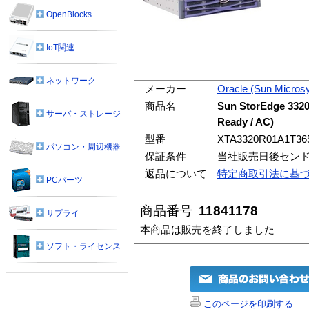
OpenBlocks
IoT関連
ネットワーク
メーカー
Oracle (Sun Micros
商品名
Sun StorEdge 3320 
サーバ・ストレージ
Ready / AC)
型番
XTA3320R01A1T36
パソコン・周辺機器
保証条件
当社販売日後センド
返品について
特定商取引法に基
PCパーツ
商品番号
11841178
サプライ
本商品は販売を終了しました
ソフト・ライセンス
このページを印刷する