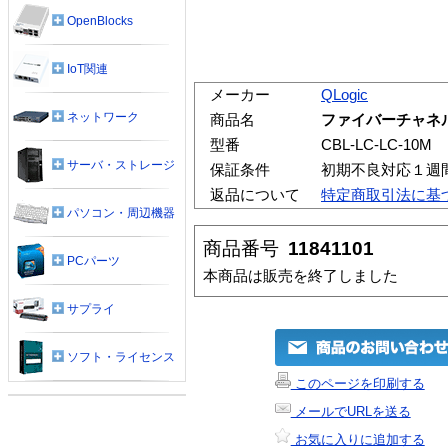
OpenBlocks
IoT関連
メーカー
QLogic
ネットワーク
商品名
ファイバーチャネルケー
型番
CBL-LC-LC-10M
サーバ・ストレージ
保証条件
初期不良対応１週
返品について
特定商取引法に基
パソコン・周辺機器
商品番号
11841101
PCパーツ
本商品は販売を終了しました
サプライ
ソフト・ライセンス
このページを印刷する
メールでURLを送る
お気に入りに追加する