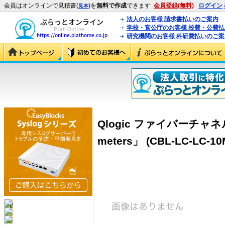
会員はオンラインで見積書(
)を
無料で作成
できます
会員登録(無料)
ログイン
見本
法人のお客様 請求書払いのご案内
学校・官公庁のお客様 校費・公費
研究機関のお客様 科研費払いのご案
Qlogic ファイバーチャネル
meters」 (CBL-LC-LC-10