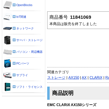
OpenBlocks
商品番号
11841069
IoT関連
本商品は販売を終了しました
ネットワーク
サーバ・ストレージ
パソコン・周辺機器
PCパーツ
関連カテゴリ
サプライ
ストレージ
|
AX150
|
AX
|
CLARiX
|
R
ソフト・ライセンス
商品説明
EMC CLARiX AX150シリーズ