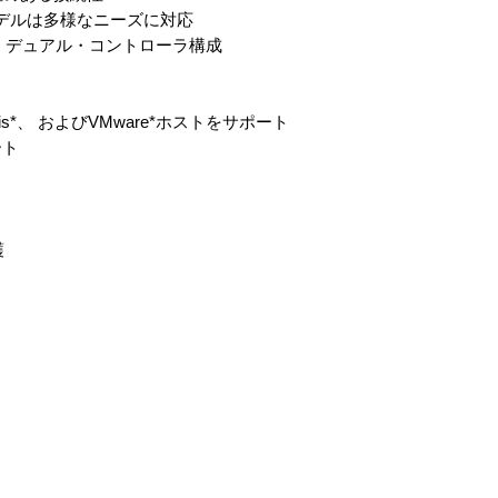
モデルは多様なニーズに対応
 デュアル・コントローラ構成
laris*、 およびVMware*ホストをサポート
ート
護