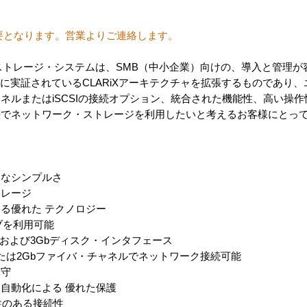
要となります。営業よりご連絡します。
ワーク・ストレージ・システムは、SMB（中小企業）向けの、導入と管理
でに実証されているCLARiXアーキテクチャを拡張するものであり
ネルまたはiSCSIの接続オプション、統合された機能性、高い操
ネットワーク・ストレージを利用したいと考えるお客様にとって、CLA
的なシンプルさ
トレージ
る優れた テクノロジー
ブを利用可能
uing）および3Gbディスク・インタフェース
たは2Gbファイバ・チャネルでネットワーク接続可能
保守
自動化による 優れた保護
性のある接続性