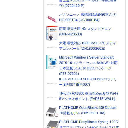
富士通 POS-Cサーマルロール紙(高保
存) (0722410-P)
パナソニック 感熱記録紙B4(6本入り)
UG-0001B4 (UG-0001B4)
応研 販売大臣 NX スタンドアロン
(OKN-423533)
大電 環境対応 1000BASE-T/X メディ
アコンバータ (DN1800SG2E)
Microsoft Windows Server Standard
2019 16コアライセンス 64bitWin対応
日本語版 5CAL付 DVDパッケージ
(P73-07691)
IDEC AUTO-ID SOLUTIONS バッテリ
ー BP-007 (BP-007)
TP-Link AX1800 壁面埋め込み型 Wi-Fi
6アクセスポイント (EAP615-WALL)
PLAT'HOME OpenBlocks IX9 Debian
10搭載モデル (OBSIX9/D10A)
PLAT'HOME EasyBlocks Syslog 120G
サブスクリプション(保守サービス) 1年