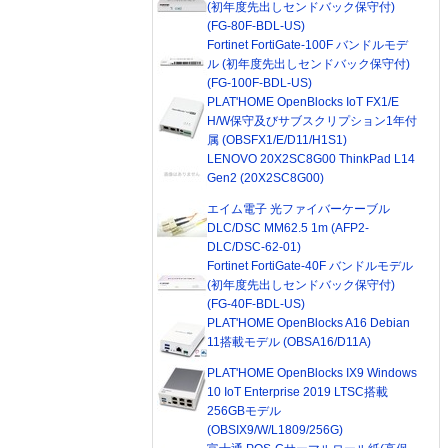
(初年度先出しセンドバック保守付)
(FG-80F-BDL-US)
Fortinet FortiGate-100F バンドルモデ
ル (初年度先出しセンドバック保守付)
(FG-100F-BDL-US)
PLAT'HOME OpenBlocks IoT FX1/E
H/W保守及びサブスクリプション1年付
属 (OBSFX1/E/D11/H1S1)
LENOVO 20X2SC8G00 ThinkPad L14
Gen2 (20X2SC8G00)
エイム電子 光ファイバーケーブル
DLC/DSC MM62.5 1m (AFP2-
DLC/DSC-62-01)
Fortinet FortiGate-40F バンドルモデル
(初年度先出しセンドバック保守付)
(FG-40F-BDL-US)
PLAT'HOME OpenBlocks A16 Debian
11搭載モデル (OBSA16/D11A)
PLAT'HOME OpenBlocks IX9 Windows
10 IoT Enterprise 2019 LTSC搭載
256GBモデル
(OBSIX9/W/L1809/256G)