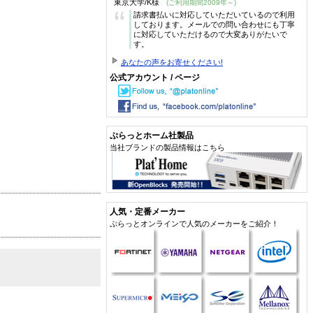
東京大学/K様
(ご利用期間2009年～)
“
請求書払いに対応していただいているので利用
しております。メールでの問い合わせにも丁寧
に対応していただけるので大変ありがたいで
す。
あなたの声をお寄せください!
公式アカウント / ページ
ぷらっとホーム社製品
当社ブランドの製品情報はこちら
人気・定番メーカー
ぷらっとオンラインで人気のメーカーをご紹介！