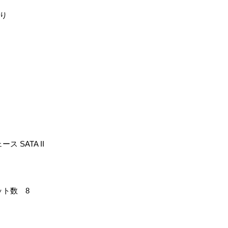
り
 SATA II
ット数 8