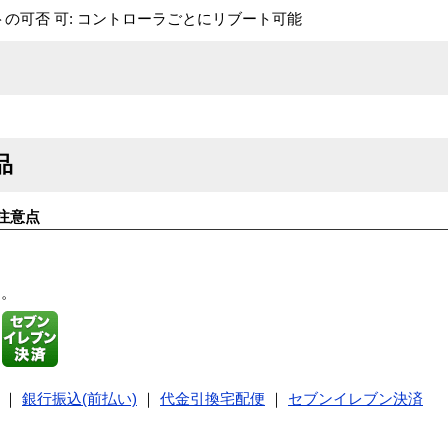
の可否 可: コントローラごとにリブート可能
品
注意点
す。
｜
銀行振込(前払い)
｜
代金引換宅配便
｜
セブンイレブン決済