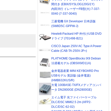
間付き (EBIX/SYSLOG120G/1Y)
内田洋行 イレーザーFB型(大) 7-337-
0040 (7-337-0040)
三菱電機 GX Developer 日本語版
(SW8D5C-GPPW-J)
Hewlett-Packard HP 外付けUSB DVD
ドライブ (701498-B21)
CISCO Japan 250V AC Type A Power
Cable (CAB-TA-250V-JP=)
PLAT'HOME OpenBlocks IX9 Debian
11搭載モデル (OBSIX9/D11A)
金井電器産業 MINI KEYBOARD Pro
USBモデル 英語版 (金井電器)
(HMB632KUS/R)
大電 100BASE-TX/FXメディアコンバ
ータ DN2800GE (DN2800GE)
エイム電子 光ファイバーケーブル
DLC/DSC MM62.5 2m (AFP2-
DLC/DSC-62-02)