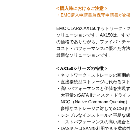
< 購入時におけるご注意 >
・EMC購入申請書兼保守申請書が必
EMC CLARiX AX150ネット
ソリューションです。AX150は、す
の価格でありながら、ファイバ・チャ
コスト・パフォーマンスに優れた方法で
最適なソリューションです。
< AX150シリーズの特徴 >
・ネットワーク・ストレージの画期
・直接接続型ストレージに代わるス
・高いパフォーマンスと価値を実現す
大容量のSATA IIディスク・ドライ
NCQ（Native Command Que
多様なストレージに対してiSCSIま
・シンプルなインストールと容易な
・コストパフォーマンスの高い統合と
・DASまたはSANを利用できる柔軟