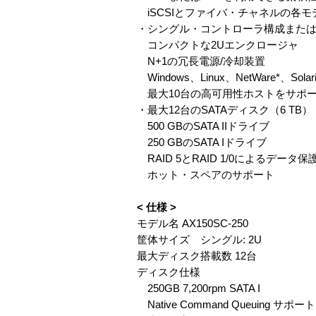
iSCSIとファイバ・チャネルの各
・シングル・コントローラ構成または
コンパクトな2Uエンクロージャ
N+1の冗長電源/冷却装置
Windows、Linux、NetWare*、So
最大10台の高可用性ホストをサポ
・最大12台のSATAディスク（6 TB）
500 GBのSATA IIドライブ
250 GBのSATA Iドライブ
RAID 5とRAID 1/0によるデータ保
ホット・スペアのサポート
< 仕様 >
モデル名 AX150SC-250
筐体サイズ シングル: 2U
最大ディスク搭載数 12台
ディスク仕様
250GB 7,200rpm SATA I
Native Command Queuing サポート