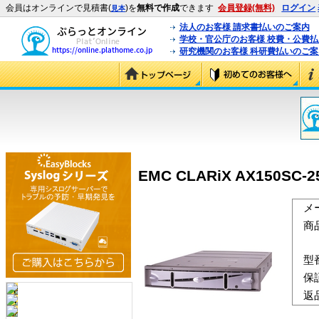
会員はオンラインで見積書(
)を
無料で作成
できます
会員登録(無料)
ログイン
見本
法人のお客様 請求書払いのご案内
学校・官公庁のお客様 校費・公費
研究機関のお客様 科研費払いのご案
EMC CLARiX AX150SC-25
メ
商
型
保
返