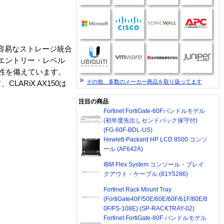
が容易なストレージ統合
、エントリー・レベル
作性を備えています。
その他、多数のメーカー商品を取り扱ってます
RiX AX150は
注目の商品
Fortinet FortiGate-60Fバンドルモデル
(初年度先出しセンドバック保守付)
(FG-60F-BDL-US)
Hewlett-Packard HP LCD 8500 コンソ
ール (AF642A)
IBM Flex System コンソール・ブレイ
クアウト・ケーブル (81Y5286)
Fortinet Rack Mount Tray
(FortiGate40F/50E/60E/60F/61F/80E/8
0F/FS-108E) (SP-RACKTRAY-02)
Fortinet FortiGate-80F バンドルモデル