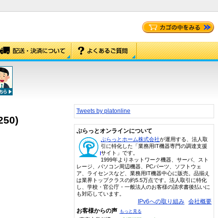
Tweets by platonline
250)
ぷらっとオンラインについて
ぷらっとホーム株式会社
が運用する、法人取
引に特化した「業務用IT機器専門の調達支援
サイト」です。
1999年よりネットワーク機器、サーバ、スト
レージ、パソコン周辺機器、PCパーツ、ソフトウェ
ア、ライセンスなど、業務用IT機器中心に販売。品揃え
は業界トップクラスの約5.5万点です。法人取引に特化
し、学校・官公庁・一般法人のお客様の請求書後払いに
も対応しています。
IPv6への取り組み
会社概要
お客様からの声
もっと見る