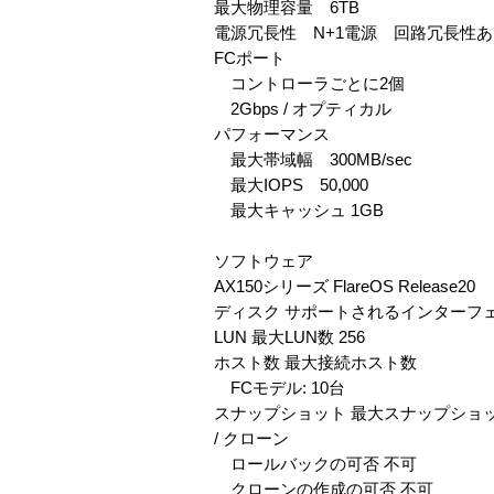
最大物理容量 6TB
電源冗長性 N+1電源 回路冗長性あ
FCポート
コントローラごとに2個
2Gbps / オプティカル
パフォーマンス
最大帯域幅 300MB/sec
最大IOPS 50,000
最大キャッシュ 1GB
ソフトウェア
AX150シリーズ FlareOS Release20
ディスク サポートされるインターフェース
LUN 最大LUN数 256
ホスト数 最大接続ホスト数
FCモデル: 10台
スナップショット 最大スナップショ
/ クローン
ロールバックの可否 不可
クローンの作成の可否 不可