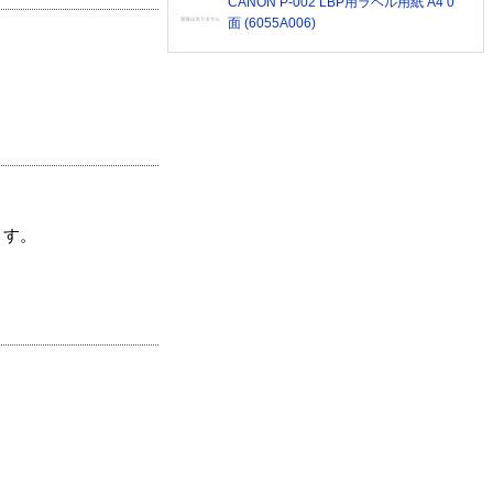
CANON P-002 LBP用ラベル用紙 A4 0
面 (6055A006)
ます。