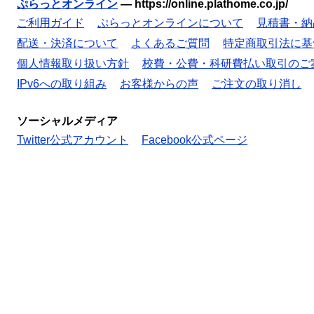
ぷらっとオンライン
—
https://online.plathome.co.jp/
ご利用ガイド
ぷらっとオンラインについて
見積書・納
配送・決済について
よくあるご質問
特定商取引法に基
個人情報取り扱い方針
校費・公費・科研費払い取引のご
IPv6への取り組み
お客様からの声
ご注文の取り消し
ソーシャルメディア
Twitter公式アカウント
Facebook公式ページ