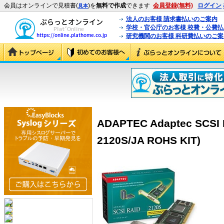
会員はオンラインで見積書(
)を
無料で作成
できます
会員登録(無料)
ログイン
見本
法人のお客様 請求書払いのご案内
学校・官公庁のお客様 校費・公費
研究機関のお客様 科研費払いのご案
ADAPTEC Adaptec SCSI 
2120S/JA ROHS KIT)