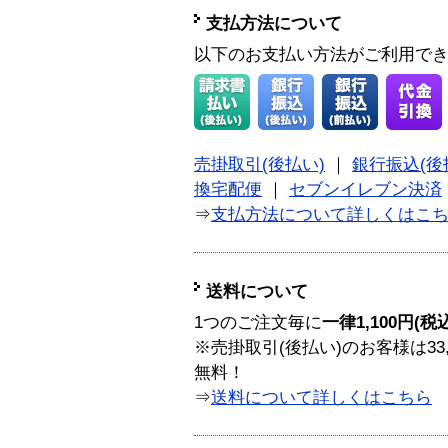
支払方法について
以下のお支払い方法がご利用で
売掛取引(後払い)
｜
銀行振込(後
換宅配便
｜
セブンイレブン決済
⇒
支払方法について詳しくはこ
送料について
1つのご注文毎に
一律1,100円(税
※売掛取引(後払い)のお客様は33
無料！
⇒
送料について詳しくはこちら