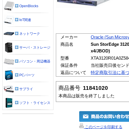
OpenBlocks
IoT関連
ネットワーク
メーカー
Oracle (Sun Micros
商品名
Sun StorEdge 31
サーバ・ストレージ
x4/JBOD)
型番
XTA3120R01A0Z58
パソコン・周辺機器
保証条件
当社販売日後センド
返品について
特定商取引法に基
PCパーツ
商品番号
11841020
サプライ
本商品は販売を終了しました
ソフト・ライセンス
このページを印刷する