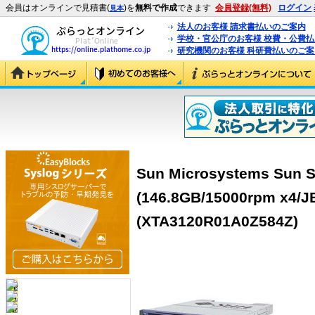
会員はオンラインで見積書(
)を
無料で作成
できます
会員登録(無料)
ログイン
見本
法人のお客様 請求書払いのご案内
学校・官公庁のお客様 校費・公費
研究機関のお客様 科研費払いのご案
Sun Microsystems Sun
(146.8GB/15000rpm x4/J
(XTA3120R01A0Z584Z)